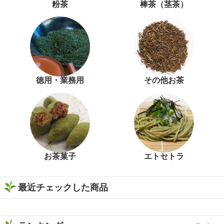
粉茶
棒茶（茎茶）
徳用・業務用
その他お茶
お茶菓子
エトセトラ
最近チェックした商品