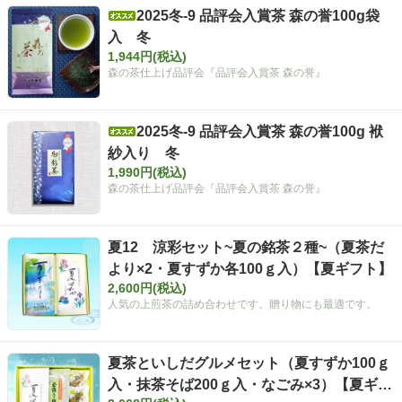
2025冬-9 品評会入賞茶 森の誉100g袋
入 冬
1,944円(税込)
森の茶仕上げ品評会『品評会入賞茶 森の誉』
2025冬-9 品評会入賞茶 森の誉100g 袱
紗入り 冬
1,990円(税込)
森の茶仕上げ品評会『品評会入賞茶 森の誉』
夏12 涼彩セット~夏の銘茶２種~（夏茶だ
より×2・夏すずか各100ｇ入）【夏ギフト】
2,600円(税込)
人気の上煎茶の詰め合わせです。贈り物にも最適です。
夏茶といしだグルメセット（夏すずか100ｇ
入・抹茶そば200ｇ入・なごみ×3）【夏ギフ