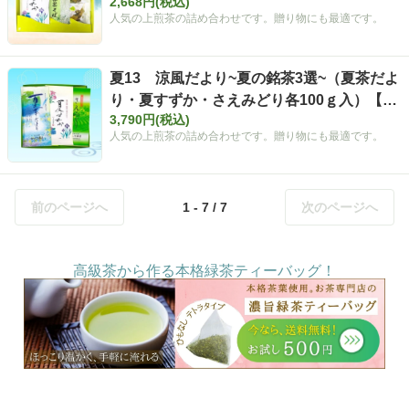
2,668円(税込)
ト】
人気の上煎茶の詰め合わせです。贈り物にも最適です。
夏13 涼風だより~夏の銘茶3選~（夏茶だよ
り・夏すずか・さえみどり各100ｇ入）【夏
3,790円(税込)
ギフト】
人気の上煎茶の詰め合わせです。贈り物にも最適です。
前のページへ
1 - 7 / 7
次のページへ
高級茶から作る本格緑茶ティーバッグ！