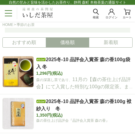
自然の甘みと旨味を活かしたお茶作り、静岡 森町 本格茶葉の通販サイト
検索
ログイン
カート
HOME
季節のお茶
おすすめ順
価格順
新着順
2025冬-10 品評会入賞茶 森の香100g袋
入 冬
1,296円(税込)
11月の【森の茶仕上げ品評
森の深蒸し茶であり、
会】にて入賞した特別な100gの限定茶。ま
ろやかなコクと深みのある味わいが特徴。甘
味を感じる贈り物に最適。真空窒素充填パッ
2025冬-10 品評会入賞茶 森の香100g 袱
クで鮮度保持。保存方法にも配慮。
紗入り 冬
1,350円(税込)
森の茶仕上げ品評会『品評会入賞茶 森の香』