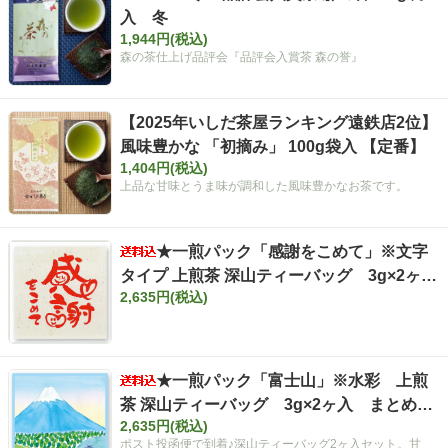
入 冬
1,944円(税込)
森の茶仕上げ品評会『品評会入賞茶 森の誉』
【2025年いしだ茶屋ランキング遠鉄店2位】
風味豊かな 「初摘み」 100g袋入 【定番】
1,404円(税込)
上品な甘味とうま味が調和した風味豊かなお茶です。
★一煎パック「感謝をこめて」※文字
タイプ 上煎茶 深山ティーバッグ 3g×2ヶ
2,635円(税込)
入 まとめ買いセット【ポスト投函便・送料
込み】
★一煎パック「富士山」※水彩 上煎
茶 深山ティーバッグ 3g×2ヶ入 まとめ買
2,635円(税込)
いセット【ポスト投函便・送料込み】
ポスト投函便で到着♪深山ティーバッグ2ヶ入セット。甘