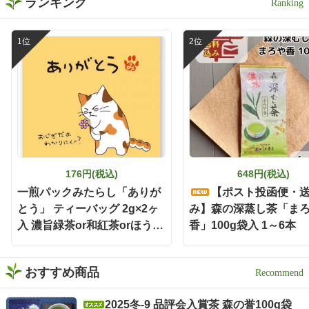
ランキング
176円(税込)
648円(税込)
一煎パックみたらし「ありが
【ポスト投函便・
とう」 ティーバッグ 2g×2ヶ
み】森の深蒸し茶「ま
入 濃旨緑茶or和紅茶orほうじ
香」100g袋入 1～6本
茶
おすすめ商品
2025冬-9 品評会入賞茶 森の誉100g袋