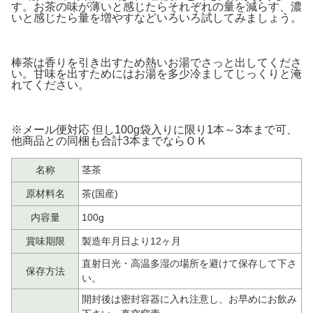
す。お茶の味が薄いと感じたらそれぞれの量を減らす、濃
いと感じたら量を増やすなどいろいろ試してみましょう。
棒茶は香りを引き出すため熱いお湯でさっと出してくださ
い。甘味を出すためにはお湯を多少冷ましてじっくりと淹
れてください。
※メール便対応 但し100g袋入りに限り1本～3本まで可、
他商品との同梱も合計3本までならＯＫ
名称
茎茶
原材料名
茶(国産)
内容量
100g
賞味期限
製造年月日より12ヶ月
直射日光・高温多湿の場所を避けて保存して下さ
保存方法
い。
開封後は密封容器に入れ注意し、お早めにお飲み