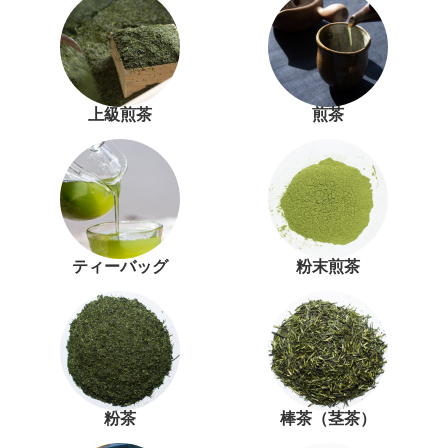
上級煎茶
煎茶
ティーバッグ
粉末煎茶
粉茶
棒茶（茎茶）