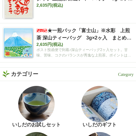
2,635円(税込)
入 まとめ買いセット【ポスト投函便・送料
込み】
★一煎パック「富士山」※水彩 上煎
茶 深山ティーバッグ 3g×2ヶ入 まとめ買
2,635円(税込)
いセット【ポスト投函便・送料込み】
ポスト投函便で到着♪深山ティーバッグ2ヶ入セット。甘
味、苦味、コクのバランスが秀逸な上煎茶。ポイントは空
間広がるティーバッグ！
カテゴリー
いしだのお試しセット
いしだのギフト