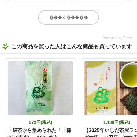
ゃなく“割り材”にもこだわ
にもあい 紅茶のような甘み
りたい✨ 今回味わったの
もあるので 洋食にもあい 幅
は、いしだ茶屋のオンライ
広く 美味しく召し上がれる
���ｃ�����
ンショップ限定商品【濃旨
と思います。 いしだ茶屋
緑茶ティーバッグ 5g×8ヶ
静岡県産 「黒烏龍茶ティ
入】。 なんとこちら、2025
ーバッグ」 5g×13ヶ入 詳細
Powered by Beee
年度いしだ茶屋年間売り上
はストーリーに リンクを貼
この商品を買った人はこんな商品も買っています
げNo.1👑 販売開始から多く
り付けたので是非 チェック
の方に愛されている、いし
してみてください🙇‍♀️ https://
だ茶屋で人気のティーバッ
www.ishida-chaya.jp/?pid=1
グ商品です🍵 特上の深蒸し
72961890 @ishidachaya #
で作られた濃旨緑茶は、テ
いしだ茶屋 #タイアップ #
ィーバッグとは思えないほ
黒烏龍茶 #ウーロン茶 #今
どしっかりとした味わい😋
日のお茶
香ばしい香りとお茶ならで
はの甘みがふわっと広がっ
て、まるで茶葉から丁寧に
淹れたような本格的な美味
しさを楽しめました🍃 そし
て、ぜひ試してほしいのが
「静岡割」🍶🍵 濃旨緑茶テ
972円(税込)
1,188円(税込)
ィーバッグで作った緑茶を
上級茶から集められた「上棒
【2025年いしだ茶屋ラ
お酒で割るだけという、と