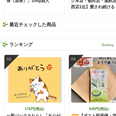
茶（茎茶）」100g袋入
グ本店・都田店・遠鉄
ってもシンプルな楽しみ方
です❣️ 水出しでもお茶の旨
西店1位】愛され続ける
みと濃さがしっかり感じら
山」 茶葉100g入 【定
れるから、お酒と合わせて
も緑茶の存在感が消えない
最近チェックした商品
😌 お茶の旨みとお酒の風味
がバランスよく重なって、
すっきり飲みやすい一杯に
✨ 食事と一緒に楽しみやす
ランキング
く、いつもの晩酌がちょっ
と特別な時間になりました
🕐 濃い緑茶が好きな方に
は、この味わいをぜひ一度
体験してほしい🌿 もちろん
静岡割だけでなく、お湯出
しでも水出しも出来ますよ
🍵 暑い日は冷たい水出し緑
茶、ほっとしたい時間には
温かい緑茶、夜は静岡割
と、その日の気分に合わせ
て楽しめます✨ しかもティ
ーバッグだから準備も簡単
176円(税込)
648円(税込)
で、飲み終わった後の茶殻
の後始末も手軽🗑️ 本格的な
一煎パックみたらし「ありが
【ポスト投函便・