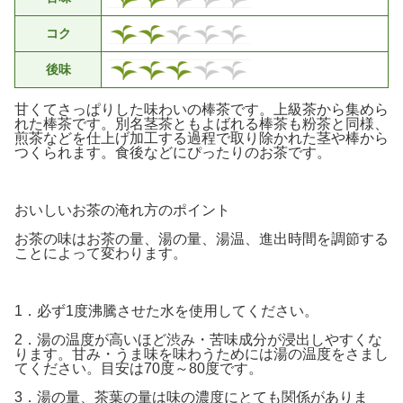
コク
後味
甘くてさっぱりした味わいの棒茶です。上級茶から集めら
れた棒茶です。別名茎茶ともよばれる棒茶も粉茶と同様、
煎茶などを仕上げ加工する過程で取り除かれた茎や棒から
つくられます。食後などにぴったりのお茶です。
おいしいお茶の淹れ方のポイント
お茶の味は
お茶の量、湯の量、湯温、進出時間
を調節する
ことによって変わります。
1．必ず1度沸騰させた水を使用してください。
2．湯の温度が高いほど渋み・苦味成分が浸出しやすくな
ります。甘み・うま味を味わうためには湯の温度をさまし
てください。目安は70度～80度です。
3．湯の量、茶葉の量は味の濃度にとても関係がありま