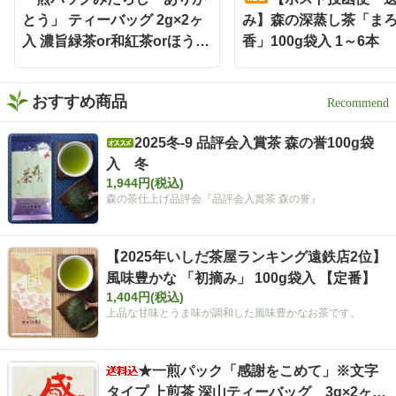
お茶をもっと身近に楽しみ
とう」 ティーバッグ 2g×2ヶ
み】森の深蒸し茶「ま
たい時にも嬉しい存在です
入 濃旨緑茶or和紅茶orほうじ
香」100g袋入 1～6本
🌿 お茶どころ静岡ならでは
茶
の、新しい晩酌スタイル
「静岡割」 お酒好きさんも
緑茶好きさんも、保存して
おすすめ商品
おうち時間に試してみてく
ださい✨ インスタグラム @i
2025冬-9 品評会入賞茶 森の誉100g袋
shidachaya 商品サイト http
入 冬
s://www.ishida-chaya.com/k
okuuma/ #PR#いしだ茶屋 #
1,944円(税込)
タイアップ#静岡割#濃旨緑
森の茶仕上げ品評会『品評会入賞茶 森の誉』
茶ティーバッグ
【2025年いしだ茶屋ランキング遠鉄店2位】
風味豊かな 「初摘み」 100g袋入 【定番】
1,404円(税込)
上品な甘味とうま味が調和した風味豊かなお茶です。
★一煎パック「感謝をこめて」※文字
タイプ 上煎茶 深山ティーバッグ 3g×2ヶ