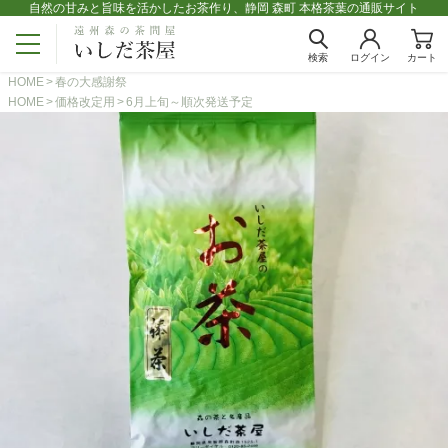
自然の甘みと旨味を活かしたお茶作り、静岡 森町 本格茶葉の通販サイト
検索
ログイン
カート
HOME
春の大感謝祭
HOME
価格改定用
6月上旬～順次発送予定