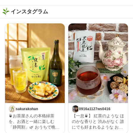
インスタグラム
sakurakohan
0916a1127ws0416
🍵お茶屋さんの本格緑茶
【一息🍵】 紅茶のような ほ
を、お酒と一緒に楽しむ
のかな香りと 渋みがなく 誰
「静岡割」🌿 おうちで晩酌
にでも好まれるような お茶
を楽しむなら、お酒だけじ
で一息🍵 黒烏龍なので 和食