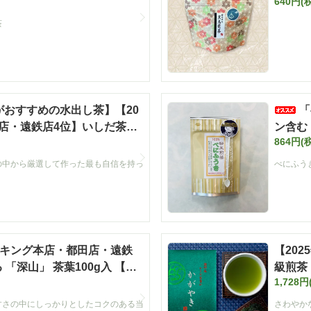
640円(
茶
がおすすめの水出し茶】【20
「
店・遠鉄店4位】いしだ茶屋
ン含む
864円(
00g袋入 【定番】
の中から厳選して作った最も自信を持っ
べにふう
ンキング本店・都田店・遠鉄
【20
「深山」 茶葉100g入 【定
級煎茶 
1,728円
すさの中にしっかりとしたコクのある当
さわやか