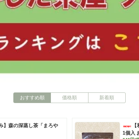
おすすめ順
価格順
新着順
み】森の深蒸し茶「まろや
【和チャッ
1個入