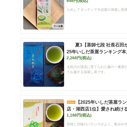
648円(税込)
ためしてガッテンで今話題の深蒸し煎
夏3【茶師七段 社長石田
25年いしだ茶屋ランキング本
2,268円(税込)
の最高級煎茶 「きらめき」 1
太田川の清流に育てられた森の一番茶
てお届する深蒸し茶です。
【2025年いしだ茶屋ラ
店・湖西店1位】愛され続ける 
1,188円(税込)
番】
甘味と渋味のバランスがよく、飲みや