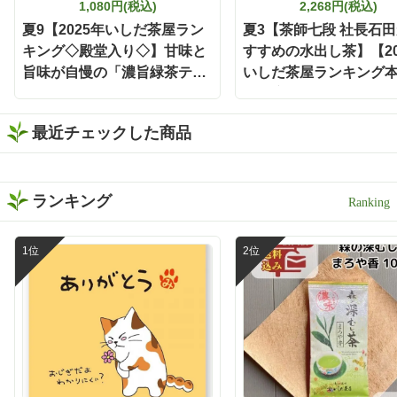
「静岡割」🍶🍵 濃旨緑茶テ
1,080円(税込)
2,268円(税込)
ィーバッグで作った緑茶を
夏9【2025年いしだ茶屋ラン
夏3【茶師七段 社長石
お酒で割るだけという、と
キング◇殿堂入り◇】甘味と
すすめの水出し茶】【20
ってもシンプルな楽しみ方
旨味が自慢の「濃旨緑茶ティ
です❣️ 水出しでもお茶の旨
いしだ茶屋ランキング
みと濃さがしっかり感じら
ーバッグ」 5g×40ヶ入 静岡
遠鉄店4位】いしだ茶屋
れるから、お酒と合わせて
森町 お茶 【ポスト投函便不
高級煎茶 「きらめき」 1
も緑茶の存在感が消えない
最近チェックした商品
可】【定番】【キャンペーン
袋入 【定番】
😌 お茶の旨みとお酒の風味
がバランスよく重なって、
対象外】【夏ギフト】
すっきり飲みやすい一杯に
✨ 食事と一緒に楽しみやす
ランキング
く、いつもの晩酌がちょっ
と特別な時間になりました
🕐 濃い緑茶が好きな方に
は、この味わいをぜひ一度
体験してほしい🌿 もちろん
静岡割だけでなく、お湯出
しでも水出しも出来ますよ
🍵 暑い日は冷たい水出し緑
茶、ほっとしたい時間には
温かい緑茶、夜は静岡割
と、その日の気分に合わせ
て楽しめます✨ しかもティ