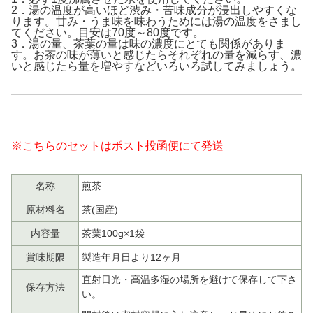
2．湯の温度が高いほど渋み・苦味成分が浸出しやすくな
ります。甘み・うま味を味わうためには湯の温度をさまし
てください。目安は70度～80度です。
3．湯の量、茶葉の量は味の濃度にとても関係がありま
す。お茶の味が薄いと感じたらそれぞれの量を減らす、濃
いと感じたら量を増やすなどいろいろ試してみましょう。
※こちらのセットはポスト投函便にて発送
名称
煎茶
原材料名
茶(国産)
内容量
茶葉100g×1袋
賞味期限
製造年月日より12ヶ月
直射日光・高温多湿の場所を避けて保存して下さ
保存方法
い。