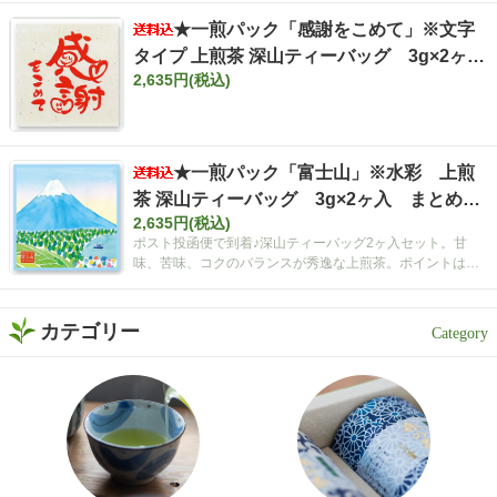
★一煎パック「感謝をこめて」※文字
タイプ 上煎茶 深山ティーバッグ 3g×2ヶ
2,635円(税込)
入 まとめ買いセット【ポスト投函便・送料
込み】
★一煎パック「富士山」※水彩 上煎
茶 深山ティーバッグ 3g×2ヶ入 まとめ買
2,635円(税込)
いセット【ポスト投函便・送料込み】
ポスト投函便で到着♪深山ティーバッグ2ヶ入セット。甘
味、苦味、コクのバランスが秀逸な上煎茶。ポイントは空
間広がるティーバッグ！
カテゴリー