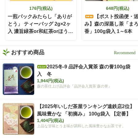
ーバッグだから準備も簡単
176円(税込)
648円(税込)
で、飲み終わった後の茶殻
の後始末も手軽🗑️ 本格的な
一煎パックみたらし「ありが
【ポスト投函便・
お茶をもっと身近に楽しみ
とう」 ティーバッグ 2g×2ヶ
み】森の深蒸し茶「ま
たい時にも嬉しい存在です
入 濃旨緑茶or和紅茶orほうじ
香」100g袋入 1～6本
🌿 お茶どころ静岡ならでは
茶
の、新しい晩酌スタイル
「静岡割」 お酒好きさんも
緑茶好きさんも、保存して
おすすめ商品
おうち時間に試してみてく
ださい✨ インスタグラム @i
2025冬-9 品評会入賞茶 森の誉100g袋
shidachaya 商品サイト http
入 冬
s://www.ishida-chaya.com/k
okuuma/ #PR#いしだ茶屋 #
1,944円(税込)
タイアップ#静岡割#濃旨緑
森の茶仕上げ品評会『品評会入賞茶 森の誉』
茶ティーバッグ
【2025年いしだ茶屋ランキング遠鉄店2位】
風味豊かな 「初摘み」 100g袋入 【定番】
1,404円(税込)
上品な甘味とうま味が調和した風味豊かなお茶です。