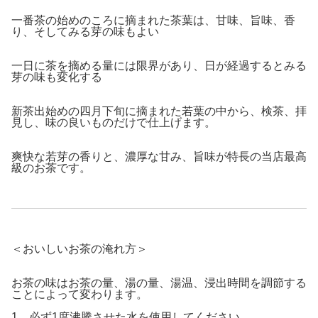
一番茶の始めのころに摘まれた茶葉は、甘味、旨味、香
り、そしてみる芽の味もよい
一日に茶を摘める量には限界があり、日が経過するとみる
芽の味も変化する
新茶出始めの四月下旬に摘まれた若葉の中から、検茶、拝
見し、味の良いものだけで仕上げます。
爽快な若芽の香りと、濃厚な甘み、旨味が特長の当店最高
級のお茶です。
＜おいしいお茶の淹れ方＞
お茶の味は
お茶の量、湯の量、湯温、浸出時間
を調節する
ことによって変わります。
1．必ず1度沸騰させた水を使用してください。