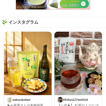
インスタグラム
sakurakohan
0916a1127ws0416
🍵お茶屋さんの本格緑茶
【一息🍵】 紅茶のような ほ