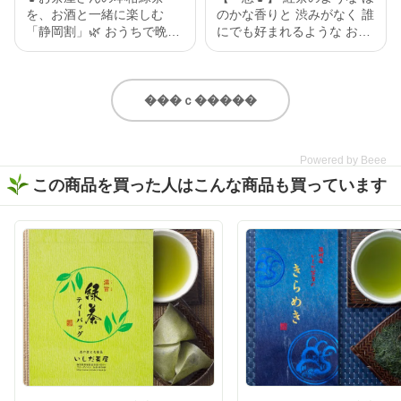
を、お酒と一緒に楽しむ
のかな香りと 渋みがなく 誰
「静岡割」🌿 おうちで晩酌
にでも好まれるような お茶
を楽しむなら、お酒だけじ
で一息🍵 黒烏龍なので 和食
ゃなく“割り材”にもこだわ
にもあい 紅茶のような甘み
りたい✨ 今回味わったの
もあるので 洋食にもあい 幅
は、いしだ茶屋のオンライ
広く 美味しく召し上がれる
���ｃ�����
ンショップ限定商品【濃旨
と思います。 いしだ茶屋
緑茶ティーバッグ 5g×8ヶ
静岡県産 「黒烏龍茶ティ
入】。 なんとこちら、2025
ーバッグ」 5g×13ヶ入 詳細
Powered by Beee
年度いしだ茶屋年間売り上
はストーリーに リンクを貼
この商品を買った人はこんな商品も買っています
げNo.1👑 販売開始から多く
り付けたので是非 チェック
の方に愛されている、いし
してみてください🙇‍♀️ https://
だ茶屋で人気のティーバッ
www.ishida-chaya.jp/?pid=1
グ商品です🍵 特上の深蒸し
72961890 @ishidachaya #
で作られた濃旨緑茶は、テ
いしだ茶屋 #タイアップ #
ィーバッグとは思えないほ
黒烏龍茶 #ウーロン茶 #今
どしっかりとした味わい😋
日のお茶
香ばしい香りとお茶ならで
はの甘みがふわっと広がっ
て、まるで茶葉から丁寧に
淹れたような本格的な美味
しさを楽しめました🍃 そし
て、ぜひ試してほしいのが