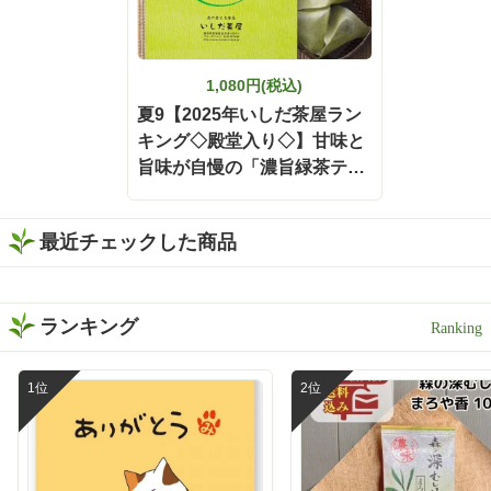
て、まるで茶葉から丁寧に
淹れたような本格的な美味
しさを楽しめました🍃 そし
て、ぜひ試してほしいのが
「静岡割」🍶🍵 濃旨緑茶テ
1,080円(税込)
ィーバッグで作った緑茶を
夏9【2025年いしだ茶屋ラン
お酒で割るだけという、と
キング◇殿堂入り◇】甘味と
ってもシンプルな楽しみ方
です❣️ 水出しでもお茶の旨
旨味が自慢の「濃旨緑茶ティ
みと濃さがしっかり感じら
ーバッグ」 5g×40ヶ入 静岡
れるから、お酒と合わせて
森町 お茶 【ポスト投函便不
も緑茶の存在感が消えない
最近チェックした商品
可】【定番】【キャンペーン
😌 お茶の旨みとお酒の風味
がバランスよく重なって、
対象外】【夏ギフト】
すっきり飲みやすい一杯に
✨ 食事と一緒に楽しみやす
ランキング
く、いつもの晩酌がちょっ
と特別な時間になりました
🕐 濃い緑茶が好きな方に
は、この味わいをぜひ一度
体験してほしい🌿 もちろん
静岡割だけでなく、お湯出
しでも水出しも出来ますよ
🍵 暑い日は冷たい水出し緑