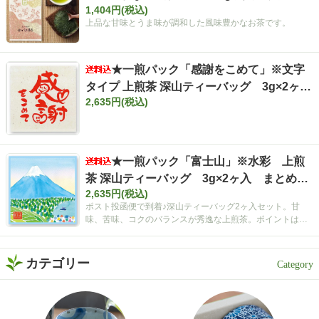
1,404円(税込)
上品な甘味とうま味が調和した風味豊かなお茶です。
★一煎パック「感謝をこめて」※文字
タイプ 上煎茶 深山ティーバッグ 3g×2ヶ
2,635円(税込)
入 まとめ買いセット【ポスト投函便・送料
込み】
★一煎パック「富士山」※水彩 上煎
茶 深山ティーバッグ 3g×2ヶ入 まとめ買
2,635円(税込)
いセット【ポスト投函便・送料込み】
ポスト投函便で到着♪深山ティーバッグ2ヶ入セット。甘
味、苦味、コクのバランスが秀逸な上煎茶。ポイントは空
間広がるティーバッグ！
カテゴリー