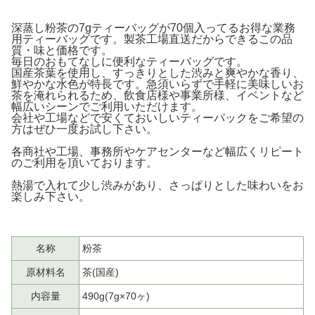
深蒸し粉茶の7gティーバッグが70個入ってるお得な業務
用ティーバッグです。製茶工場直送だからできるこの品
質・味と価格です。
毎日のおもてなしに便利なティーバッグです。
国産茶葉を使用し、すっきりとした渋みと爽やかな香り、
鮮やかな水色が特長です。急須いらずで手軽に美味しいお
茶を淹れられるため、飲食店様や事業所様、イベントなど
幅広いシーンでご利用いただけます。
会社や工場などで安くておいしいティーパックをご希望の
方はぜひ一度お試し下さい。
各商社や工場、事務所やケアセンターなど幅広くリピート
のご利用を頂いております。
熱湯で入れて少し渋みがあり、さっぱりとした味わいをお
楽しみ下さい。
名称
粉茶
原材料名
茶(国産)
内容量
490g(7g×70ヶ)