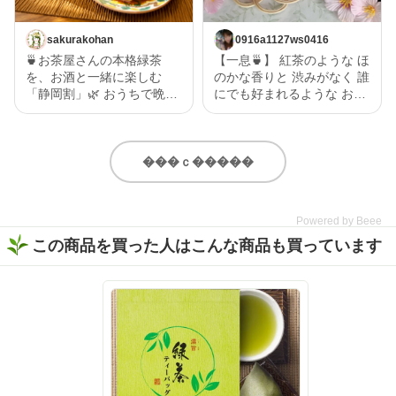
sakurakohan
0916a1127ws0416
🍵お茶屋さんの本格緑茶
【一息🍵】 紅茶のような ほ
を、お酒と一緒に楽しむ
のかな香りと 渋みがなく 誰
「静岡割」🌿 おうちで晩酌
にでも好まれるような お茶
を楽しむなら、お酒だけじ
で一息🍵 黒烏龍なので 和食
ゃなく“割り材”にもこだわ
にもあい 紅茶のような甘み
りたい✨ 今回味わったの
もあるので 洋食にもあい 幅
は、いしだ茶屋のオンライ
広く 美味しく召し上がれる
���ｃ�����
ンショップ限定商品【濃旨
と思います。 いしだ茶屋
緑茶ティーバッグ 5g×8ヶ
静岡県産 「黒烏龍茶ティ
入】。 なんとこちら、2025
ーバッグ」 5g×13ヶ入 詳細
Powered by Beee
年度いしだ茶屋年間売り上
はストーリーに リンクを貼
この商品を買った人はこんな商品も買っています
げNo.1👑 販売開始から多く
り付けたので是非 チェック
の方に愛されている、いし
してみてください🙇‍♀️ https://
だ茶屋で人気のティーバッ
www.ishida-chaya.jp/?pid=1
グ商品です🍵 特上の深蒸し
72961890 @ishidachaya #
で作られた濃旨緑茶は、テ
いしだ茶屋 #タイアップ #
ィーバッグとは思えないほ
黒烏龍茶 #ウーロン茶 #今
どしっかりとした味わい😋
日のお茶
香ばしい香りとお茶ならで
はの甘みがふわっと広がっ