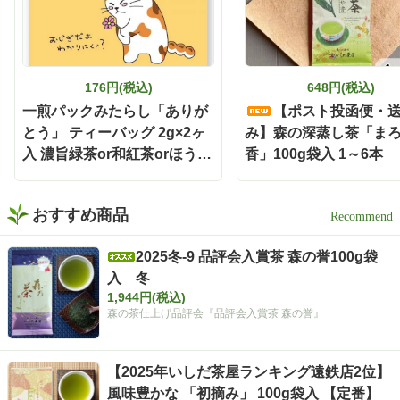
茶、ほっとしたい時間には
温かい緑茶、夜は静岡割
と、その日の気分に合わせ
て楽しめます✨ しかもティ
ーバッグだから準備も簡単
176円(税込)
648円(税込)
で、飲み終わった後の茶殻
の後始末も手軽🗑️ 本格的な
一煎パックみたらし「ありが
【ポスト投函便・
お茶をもっと身近に楽しみ
とう」 ティーバッグ 2g×2ヶ
み】森の深蒸し茶「ま
たい時にも嬉しい存在です
入 濃旨緑茶or和紅茶orほうじ
香」100g袋入 1～6本
🌿 お茶どころ静岡ならでは
茶
の、新しい晩酌スタイル
「静岡割」 お酒好きさんも
緑茶好きさんも、保存して
おすすめ商品
おうち時間に試してみてく
ださい✨ インスタグラム @i
2025冬-9 品評会入賞茶 森の誉100g袋
shidachaya 商品サイト http
入 冬
s://www.ishida-chaya.com/k
okuuma/ #PR#いしだ茶屋 #
1,944円(税込)
タイアップ#静岡割#濃旨緑
森の茶仕上げ品評会『品評会入賞茶 森の誉』
茶ティーバッグ
【2025年いしだ茶屋ランキング遠鉄店2位】
風味豊かな 「初摘み」 100g袋入 【定番】