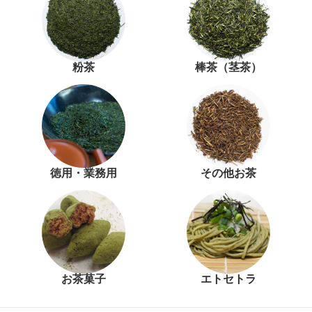
粉茶
棒茶（茎茶）
徳用・業務用
その他お茶
お茶菓子
エトセトラ