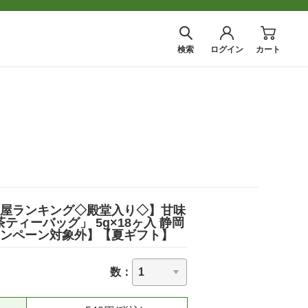
検索
ログイン
カート
だ茶屋ランキング◇殿堂入り◇】甘味
ィーバッグ」 5g×18ヶ入 静岡
ャンペーン対象外】【夏ギフト】
数：