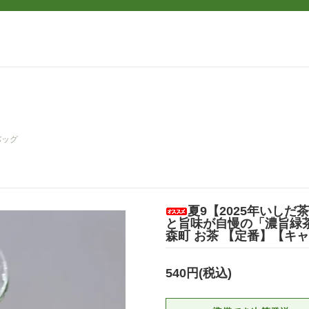
バッグ
夏9【2025年いし
と旨味が自慢の「濃旨緑茶テ
森町 お茶 【定番】【キ
540円(税込)