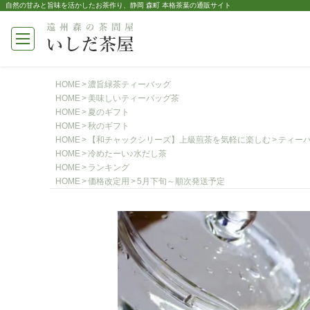
自然の甘みと旨味を活かしたお茶作り、静岡 森町 本格茶葉の通販サイト
HOME
濃旨緑茶ティーバッグ
HOME
美味しいティーバッグ茶
HOME
夏のギフト
HOME
秋のギフト
HOME
【和チャックシリーズ】上級煎茶を気軽に楽しむ
ティー
HOME
冷めたーい♪水だし茶
HOME
ランキング
HOME
価格改定用
5月下旬～順次発送予定