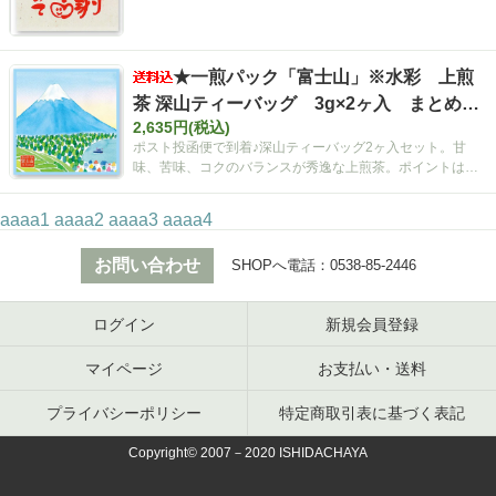
込み】
★一煎パック「富士山」※水彩 上煎
茶 深山ティーバッグ 3g×2ヶ入 まとめ買
2,635円(税込)
いセット【ポスト投函便・送料込み】
ポスト投函便で到着♪深山ティーバッグ2ヶ入セット。甘
味、苦味、コクのバランスが秀逸な上煎茶。ポイントは空
間広がるティーバッグ！
aaaa1
aaaa2
aaaa3
aaaa4
お問い合わせ
SHOPへ電話：
0538-85-2446
ログイン
新規会員登録
マイページ
お支払い・送料
プライバシーポリシー
特定商取引表に基づく表記
Copyright© 2007－2020 ISHIDACHAYA