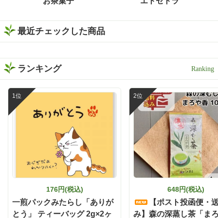
お茶菓子
エトセトラ
最近チェックした商品
ランキング
176円(税込)
648円(税込)
一煎パックみたらし「ありが
【ポスト投函便・
とう」 ティーバッグ 2g×2ヶ
み】森の深蒸し茶「ま