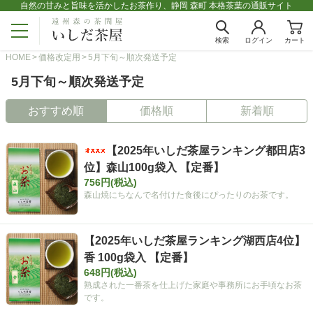
自然の甘みと旨味を活かしたお茶作り、静岡 森町 本格茶葉の通販サイト
検索
ログイン
カート
HOME
価格改定用
5月下旬～順次発送予定
5月下旬～順次発送予定
おすすめ順
価格順
新着順
【2025年いしだ茶屋ランキング都田店3
位】森山100g袋入 【定番】
756円(税込)
森山焼にちなんで名付けた食後にぴったりのお茶です。
【2025年いしだ茶屋ランキング湖西店4位】
香 100g袋入 【定番】
648円(税込)
熟成された一番茶を仕上げた家庭や事務所にお手頃なお茶
です。