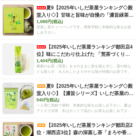
夏9【2025年いしだ茶屋ランキング◇殿
堂入り◇】甘味と旨味が自慢の「濃旨緑茶テ
1,080円(税込)
ィーバッグ」 5g×40ヶ入 静岡 森町 お茶
深蒸し茶ティーバッグです。簡単手軽に本格的な味をお楽
【ポスト投函便不可】【定番】【キャンペー
しみ下さい。
ン対象外】【夏ギフト】
【2025年いしだ茶屋ランキング都田店4
位】味にこだわり仕上げた 「荒茶づくり」2
1,404円(税込)
00g
農家のお茶（荒茶）をそのままに形を揃えずに、茎や粉な
ども取らず、火入れしたまろやかな味が特徴のお茶です。
夏9【2025年いしだ茶屋ランキング◇殿
堂入り◇】【濃旨シリーズ】いしだ茶屋のテ
540円(税込)
ィーバッグ2g×15ヶ入【ひも付きティーバッ
一人用に気軽で便利、本格的な味をお楽しみ下さい。夏は
グ】 【定番】【キャンペーンの対象外】
アイスで冷茶、冬はホットで温かいお茶をお楽しみ下さ
い。
【2025年いしだ茶屋ランキング都田店2
位・湖西店3位】森の深蒸し茶「まろや香」