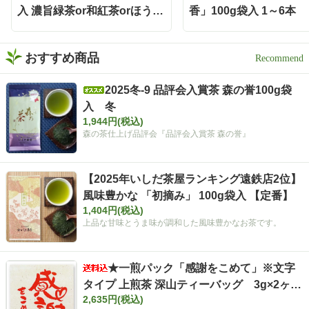
入 濃旨緑茶or和紅茶orほうじ
香」100g袋入 1～6本
茶
おすすめ商品
2025冬-9 品評会入賞茶 森の誉100g袋
入 冬
1,944円(税込)
森の茶仕上げ品評会『品評会入賞茶 森の誉』
【2025年いしだ茶屋ランキング遠鉄店2位】
風味豊かな 「初摘み」 100g袋入 【定番】
1,404円(税込)
上品な甘味とうま味が調和した風味豊かなお茶です。
★一煎パック「感謝をこめて」※文字
タイプ 上煎茶 深山ティーバッグ 3g×2ヶ
2,635円(税込)
入 まとめ買いセット【ポスト投函便・送料