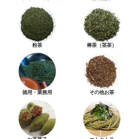
粉茶
棒茶（茎茶）
徳用・業務用
その他お茶