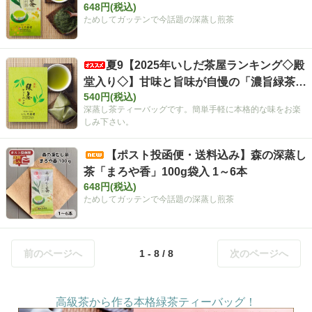
648円(税込)
100g袋入 【定番】
ためしてガッテンで今話題の深蒸し煎茶
夏9【2025年いしだ茶屋ランキング◇殿
堂入り◇】甘味と旨味が自慢の「濃旨緑茶テ
540円(税込)
ィーバッグ」 5g×18ヶ入 静岡 森町 お茶
深蒸し茶ティーバッグです。簡単手軽に本格的な味をお楽
【定番】【キャンペーン対象外】【夏ギフ
しみ下さい。
ト】
【ポスト投函便・送料込み】森の深蒸し
茶「まろや香」100g袋入 1～6本
648円(税込)
ためしてガッテンで今話題の深蒸し煎茶
前のページへ
1 - 8 / 8
次のページへ
高級茶から作る本格緑茶ティーバッグ！