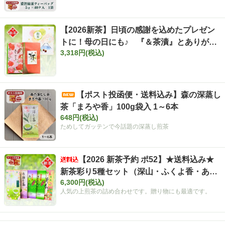
【2026新茶】日頃の感謝を込めたプレゼン
トに！母の日にも♪ 『＆茶漬』とありがと
3,318円(税込)
う新茶セット
【ポスト投函便・送料込み】森の深蒸し
茶「まろや香」100g袋入 1～6本
648円(税込)
ためしてガッテンで今話題の深蒸し煎茶
【2026 新茶予約 ポ52】★送料込み★
新茶彩り5種セット（深山・ふくよ香・あさ
6,300円(税込)
つゆ・さえみどり・薫風各100ｇ）【ポスト
人気の上煎茶の詰め合わせです。贈り物にも最適です。
投函便 簡易包装】★5/10まで限定価格★