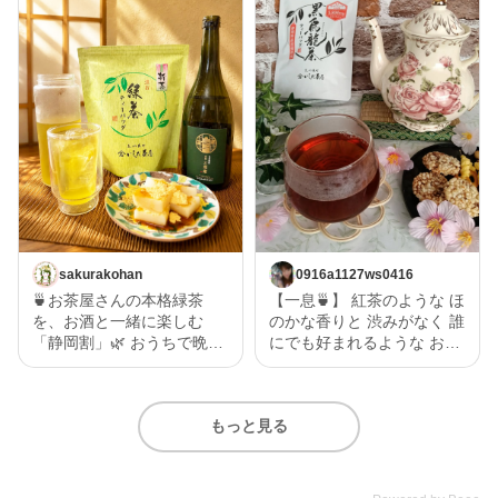
sakurakohan
0916a1127ws0416
🍵お茶屋さんの本格緑茶
【一息🍵】 紅茶のような ほ
を、お酒と一緒に楽しむ
のかな香りと 渋みがなく 誰
「静岡割」🌿 おうちで晩酌
にでも好まれるような お茶
を楽しむなら、お酒だけじ
で一息🍵 黒烏龍なので 和食
ゃなく“割り材”にもこだわ
にもあい 紅茶のような甘み
りたい✨ 今回味わったの
もあるので 洋食にもあい 幅
もっと見る
は、いしだ茶屋のオンライ
広く 美味しく召し上がれる
ンショップ限定商品【濃旨
と思います。 いしだ茶屋
緑茶ティーバッグ 5g×8ヶ
静岡県産 「黒烏龍茶ティ
入】。 なんとこちら、2025
ーバッグ」 5g×13ヶ入 詳細