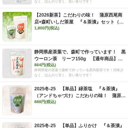
なく、ほんのり甘く、良い香りです！
【2026新茶】こだわりの味！ 蒲原西尾商
店×森町いしだ茶屋 『＆茶漬』セット（ア
1,800円(税込)
ンドちゃづけ）
静岡県産茶葉で、森町で作っています！ 黒
ウーロン茶 リーフ150g 【通年商品】
864円(税込)
【定番】
静岡県産の茶葉で森町で作っている黒烏龍茶です！渋味少
なく、ほんのり甘く、良い香りです！
2025冬-25 【単品】緑茶塩 『＆茶漬』
（アンドちゃづけ）こだわりの味！ 蒲原西
888円(税込)
尾商店×森町いしだ茶屋 とにかく美
味しい「緑茶塩」です！！
2025冬-25 【単品】ふりかけ 『＆茶漬』