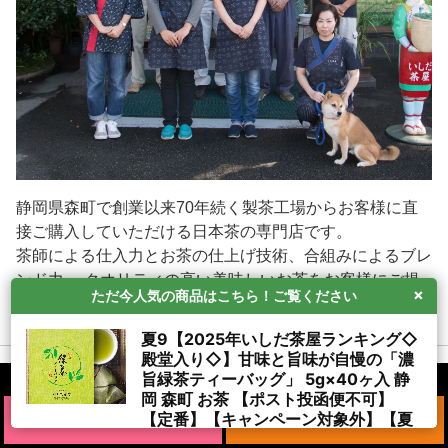
静岡県森町で創業以来70年続く製茶工場からお客様に直
接ご購入していただける日本茶の専門店です。
茶師による仕入力とお茶の仕上げ技術、合組みによるブレ
ンド力、 クオリティの高い美味しいお茶をお客様にご提
×
ただ今人気の商品はこちら！ご覧ください
もっと読む
供致します。
夏9【2025年いしだ茶屋ランキング◇
いしだ茶屋では、お茶の味にこだわり、茶葉本来の「甘
殿堂入り◇】甘味と旨味が自慢の「濃
み」と「旨み」をご堪能頂けます
旨緑茶ティーバッグ」 5g×40ヶ入 静
岡 森町 お茶 【ポスト投函便不可】
お茶は淹れる温度や方法によって甘くも渋くもなります
【定番】【キャンペーン対象外】【夏
メルマガ会員募集
LINE＠登録募集
が、 いしだ茶屋が一番茶のみで仕上げる上級煎茶は特に
ギフト】
甘さを感じて頂けるよう仕上がっております。