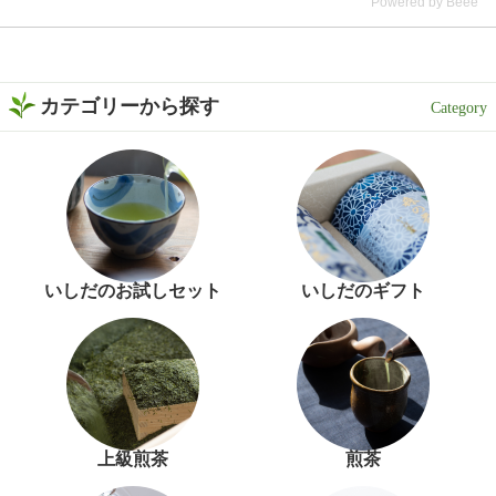
Powered by Beee
年度いしだ茶屋年間売り上
はストーリーに リンクを貼
げNo.1👑 販売開始から多く
り付けたので是非 チェック
の方に愛されている、いし
してみてください🙇‍♀️ https://
だ茶屋で人気のティーバッ
www.ishida-chaya.jp/?pid=1
グ商品です🍵 特上の深蒸し
72961890 @ishidachaya #
カテゴリーから探す
で作られた濃旨緑茶は、テ
いしだ茶屋 #タイアップ #
ィーバッグとは思えないほ
黒烏龍茶 #ウーロン茶 #今
どしっかりとした味わい😋
日のお茶
香ばしい香りとお茶ならで
はの甘みがふわっと広がっ
て、まるで茶葉から丁寧に
淹れたような本格的な美味
しさを楽しめました🍃 そし
て、ぜひ試してほしいのが
いしだのお試しセット
いしだのギフト
「静岡割」🍶🍵 濃旨緑茶テ
ィーバッグで作った緑茶を
お酒で割るだけという、と
ってもシンプルな楽しみ方
です❣️ 水出しでもお茶の旨
みと濃さがしっかり感じら
れるから、お酒と合わせて
も緑茶の存在感が消えない
上級煎茶
煎茶
😌 お茶の旨みとお酒の風味