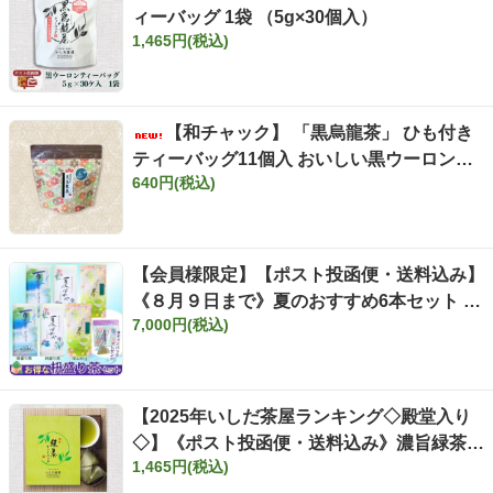
ィーバッグ 1袋 （5g×30個入）
1,465円(税込)
【和チャック】 「黒烏龍茶」 ひも付き
ティーバッグ11個入 おいしい黒ウーロン茶
640円(税込)
お茶 【定番】
【会員様限定】【ポスト投函便・送料込み】
《８月９日まで》夏のおすすめ6本セット き
7,000円(税込)
らめきティーバッグ7ヶ入りプレゼント付き
【お得な枡盛り茶】【夏の感謝キャンペーン
対象外】夏ギフト
【2025年いしだ茶屋ランキング◇殿堂入り
◇】《ポスト投函便・送料込み》濃旨緑茶テ
1,465円(税込)
ィーバッグ 1袋 （5g×40個入）