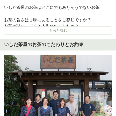
いしだ茶屋のお茶はどこにでもありそうでないお茶
お茶の旨さは甘味にあることをご存じですか？
お茶が甘いって？そう思われましたか？
もっと読む
そうですよね。お茶って苦いですよね？
たしかに苦みがあるんですが、でも違うんです。
いしだ茶屋のお茶のこだわりとお約束
本当においしいお茶は、快い甘みからはじまるさわやかな
苦みが味わえます。
いしだ茶屋のお茶は、甘くておいしい。
甘みと苦みのバランスが良く、毎日たくさん飲んでも飽き
のこないお茶。
それが、どこにでもありそうでない石田のお茶です。