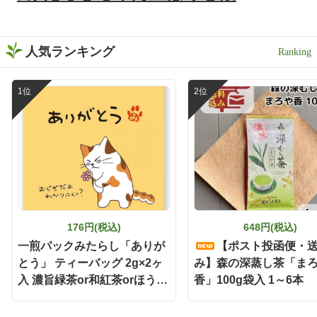
人気ランキング
176円(税込)
648円(税込)
一煎パックみたらし「ありが
【ポスト投函便・
とう」 ティーバッグ 2g×2ヶ
み】森の深蒸し茶「ま
入 濃旨緑茶or和紅茶orほうじ
香」100g袋入 1～6本
茶