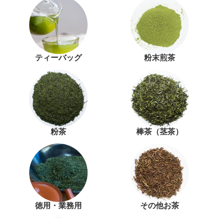
がバランスよく重なって、
すっきり飲みやすい一杯に
✨ 食事と一緒に楽しみやす
く、いつもの晩酌がちょっ
と特別な時間になりました
🕐 濃い緑茶が好きな方に
は、この味わいをぜひ一度
ティーバッグ
粉末煎茶
体験してほしい🌿 もちろん
静岡割だけでなく、お湯出
しでも水出しも出来ますよ
🍵 暑い日は冷たい水出し緑
茶、ほっとしたい時間には
温かい緑茶、夜は静岡割
と、その日の気分に合わせ
て楽しめます✨ しかもティ
粉茶
棒茶（茎茶）
ーバッグだから準備も簡単
で、飲み終わった後の茶殻
の後始末も手軽🗑️ 本格的な
お茶をもっと身近に楽しみ
たい時にも嬉しい存在です
🌿 お茶どころ静岡ならでは
の、新しい晩酌スタイル
「静岡割」 お酒好きさんも
徳用・業務用
その他お茶
緑茶好きさんも、保存して