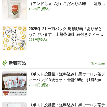
（アンドちゃづけ）こだわりの味！ 蒲原西
1,080円(税込)
尾商店×森町いしだ茶屋
2025冬-21 一煎パック 鳥獣戯画「ありがと
うございます」上煎茶 深山 紐付きティーバ
225円(税込)
ッグ 3g×2ヶ入
新着商品
《ポスト投函便・送料込み》黒ウーロン茶テ
ィーバッグ 3袋セット 合計195g （1袋5g×1
2,005円(税込)
3個入×3袋）
《ポスト投函便・送料込み》黒ウーロン茶テ