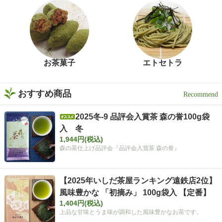
おうち時間に試してみてく
ださい✨ インスタグラム @i
shidachaya 商品サイト http
s://www.ishida-chaya.com/k
okuuma/ #PR#いしだ茶屋 #
タイアップ#静岡割#濃旨緑
茶ティーバッグ
お茶菓子
エトセトラ
おすすめ商品
2025冬-9 品評会入賞茶 森の誉100g袋
入 冬
1,944円(税込)
森の茶仕上げ品評会『品評会入賞茶 森の誉』
【2025年いしだ茶屋ランキング遠鉄店2位】
風味豊かな 「初摘み」 100g袋入 【定番】
1,404円(税込)
上品な甘味とうま味が調和した風味豊かなお茶です。