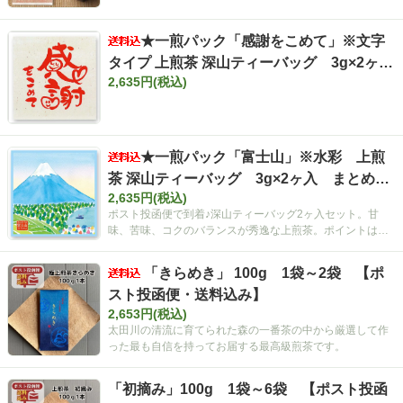
★一煎パック「感謝をこめて」※文字
タイプ 上煎茶 深山ティーバッグ 3g×2ヶ
2,635円(税込)
入 まとめ買いセット【ポスト投函便・送料
込み】
★一煎パック「富士山」※水彩 上煎
茶 深山ティーバッグ 3g×2ヶ入 まとめ買
2,635円(税込)
いセット【ポスト投函便・送料込み】
ポスト投函便で到着♪深山ティーバッグ2ヶ入セット。甘
味、苦味、コクのバランスが秀逸な上煎茶。ポイントは空
間広がるティーバッグ！
「きらめき」 100g 1袋～2袋 【ポ
スト投函便・送料込み】
2,653円(税込)
太田川の清流に育てられた森の一番茶の中から厳選して作
った最も自信を持ってお届する最高級煎茶です。
「初摘み」100g 1袋～6袋 【ポスト投函