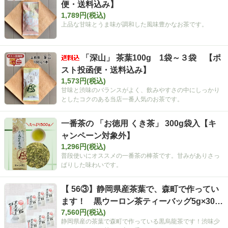
便・送料込み】
1,789円(税込)
上品な甘味とうま味が調和した風味豊かなお茶です。
「深山」 茶葉100g 1袋～３袋 【ポ
スト投函便・送料込み】
1,573円(税込)
甘味と渋味のバランスがよく、飲みやすさの中にしっかり
としたコクのある当店一番人気のお茶です。
一番茶の 「お徳用 くき茶」 300g袋入【キ
ャンペーン対象外】
1,296円(税込)
普段使いにオススメの一番茶の棒茶です。甘みがありさっ
ぱりした味わいです。
【 56③】静岡県産茶葉で、森町で作ってい
ます！ 黒ウーロン茶ティーバッグ5g×30ヶ
7,560円(税込)
入×7袋 【送料込】【通年商品】【定番】
静岡県産の茶葉で森町で作っている黒烏龍茶です！渋味少