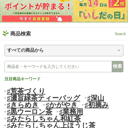
商品検索
注目商品キーワード
♯荒茶づくり
♯濃旨緑茶ティーバッグ
♯深山
♯きらめき
♯かがやき
♯初摘み
♯黒ウーロン茶
♯業務用
♯みたらしちゃん和紅茶
♯みたらしちゃん上ほうじ茶