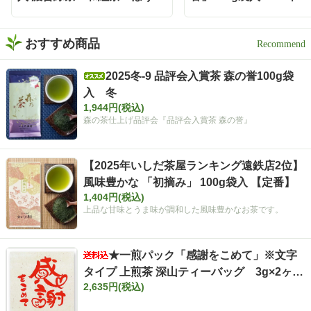
茶
おすすめ商品
2025冬-9 品評会入賞茶 森の誉100g袋
入 冬
1,944円(税込)
森の茶仕上げ品評会『品評会入賞茶 森の誉』
【2025年いしだ茶屋ランキング遠鉄店2位】
風味豊かな 「初摘み」 100g袋入 【定番】
1,404円(税込)
上品な甘味とうま味が調和した風味豊かなお茶です。
★一煎パック「感謝をこめて」※文字
タイプ 上煎茶 深山ティーバッグ 3g×2ヶ
2,635円(税込)
入 まとめ買いセット【ポスト投函便・送料
込み】