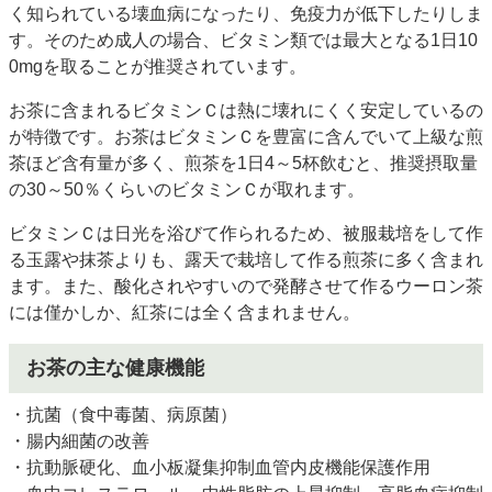
く知られている壊血病になったり、免疫力が低下したりしま
す。そのため成人の場合、ビタミン類では最大となる1日10
0mgを取ることが推奨されています。
お茶に含まれるビタミンＣは熱に壊れにくく安定しているの
が特徴です。お茶はビタミンＣを豊富に含んでいて上級な煎
茶ほど含有量が多く、煎茶を1日4～5杯飲むと、推奨摂取量
の30～50％くらいのビタミンＣが取れます。
ビタミンＣは日光を浴びて作られるため、被服栽培をして作
る玉露や抹茶よりも、露天で栽培して作る煎茶に多く含まれ
ます。また、酸化されやすいので発酵させて作るウーロン茶
には僅かしか、紅茶には全く含まれません。
お茶の主な健康機能
・抗菌（食中毒菌、病原菌）
・腸内細菌の改善
・抗動脈硬化、血小板凝集抑制血管内皮機能保護作用