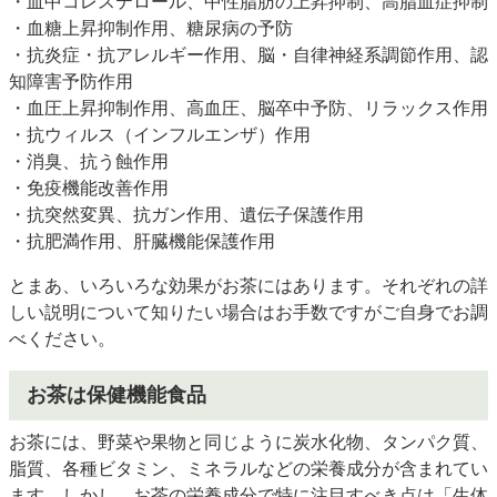
・血中コレステロール、中性脂肪の上昇抑制、高脂血症抑制
・血糖上昇抑制作用、糖尿病の予防
・抗炎症・抗アレルギー作用、脳・自律神経系調節作用、認
知障害予防作用
・血圧上昇抑制作用、高血圧、脳卒中予防、リラックス作用
・抗ウィルス（インフルエンザ）作用
・消臭、抗う蝕作用
・免疫機能改善作用
・抗突然変異、抗ガン作用、遺伝子保護作用
・抗肥満作用、肝臓機能保護作用
とまあ、いろいろな効果がお茶にはあります。それぞれの詳
しい説明について知りたい場合はお手数ですがご自身でお調
べください。
お茶は保健機能食品
お茶には、野菜や果物と同じように炭水化物、タンパク質、
脂質、各種ビタミン、ミネラルなどの栄養成分が含まれてい
ます。しかし、お茶の栄養成分で特に注目すべき点は「生体