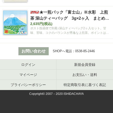
★一煎パック「富士山」※水彩 上煎
茶 深山ティーバッグ 3g×2ヶ入 まとめ買
2,635円(税込)
いセット【ポスト投函便・送料込み】
ポスト投函便で到着♪深山ティーバッグ2ヶ入セット。甘
味、苦味、コクのバランスが秀逸な上煎茶。ポイントは空
間広がるティーバッグ！
お問い合わせ
SHOPへ電話：
0538-85-2446
ログイン
新規会員登録
マイページ
お支払い・送料
プライバシーポリシー
特定商取引表に基づく表記
Copyright© 2007－2020 ISHIDACHAYA