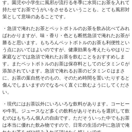
す。園児や小学生に風邪が流行る冬季に水筒にお茶を入れて
持たせてお茶でうがいをさせるということも、とても風邪対
策として意味のあることです。
・急須で淹れたお茶とペットボトルのお茶を飲み比べてみれ
ばわかりますが、味・香り・色とも断然急須で淹れたお茶が
勝ると思います。もちろんペットボトルのお茶も利便性とい
う点においてはよいのですが、健康効果を考えたらやはりご
家庭などでは急須で淹れたお茶を飲むことをおすすめしま
す。またペットボトルのお茶は保存料としてのビタミンＣが
添加されています。急須で淹れるお茶のビタミンＣはまさ
に、お茶の葉自然そのもの、そのため時間を置いたりすると
傷んでしまいますのでなるべく直ぐに飲むようにしてくださ
い。
・現代にはお茶以外にいろいろな飲料があります。コーヒー
や牛乳、ジュースなど多くの飲料がありそれらを選択して飲
むのはもちろん個人の自由です。ただそういった中でもお茶
は本当に優れた飲み物ですので、日常の生活の中に急須で淹