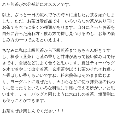
れた煎茶が水分補給にオススメです。
以上、ざっと一日の流れでその時々に適したお茶を紹介しま
した。ただ、お茶は嗜好品です。いろいろなお茶があり同じ
お茶でも本当に多くの種類があります。自分に合ったお茶を
自分に合った淹れ方・飲み方で探し見つけるのも、お茶の楽
しみ方の一つであるといえます。
ちなみに私は上級煎茶から下級煎茶までもちろん好きです
し、棒茶（茎茶）も茎の香りと甘味があって軽い飲み口で好
きです、食後などによく合うと思います。夏はティーバッグ
を水で冷やして出す冷茶、玄米茶やほうじ茶のそれぞれ違っ
た香ばしい香りもいいですね。粉末煎茶はそのまま飲むよ
り、ヨーグルトに混ぜたり、天ぷらなどに使う抹茶塩の代わ
りに使ったりといろいろな料理に手軽に使える所がいいと思
います。ティーバッグと同じように水出しの冷茶、焼酎割に
も使うことができます。
お茶をぜひ楽しんでください！！