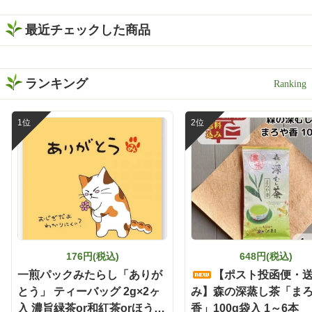
最近チェックした商品
ランキング
176円(税込)
648円(税込)
一煎パックみたらし「ありが
【ポスト投函便・
とう」 ティーバッグ 2g×2ヶ
み】森の深蒸し茶「ま
入 濃旨緑茶or和紅茶orほうじ
香」100g袋入 1～6本