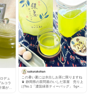
sakurakohan
この暑い夏には水出しお茶に限りますね
プロデュ
🍵 静岡県の茶問屋のいしだ茶屋 売り上
プルコラ
げNo.1「濃旨緑茶ティーバッグ」 5g×15
ヶ入で水出し茶作って飲んでいます♪ 手
きる、大
軽に味わえるお茶屋の本格茶 「濃旨緑茶
ティーバッグ」 特上の深蒸しで作る濃旨
わし削り
緑茶は、手軽に飲めるティーバッグ茶で
の深蒸し