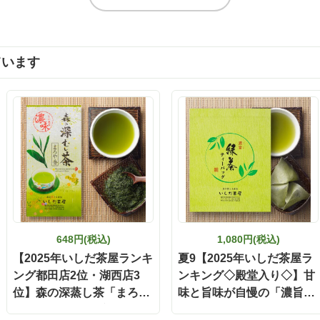
トーリーに リンクを貼り付けたの
茶ふくよ香」を贅沢にブレンド
ェックしてみてください🙇‍♀️ http
風味とお茶の旨味が口いっぱい
.ishida-chaya.jp/?pid=172961890
ます。 緑茶塩は、粉末煎茶「のんぢゃう
いしだ茶屋 #タイアップ
もん」を配合。ベースには厳選
ています
茶 #ウーロン茶 #今日のお茶
塩を使用し、素材の味を邪魔し
い塩味に仕上げられてます。 まずはふり
かけとして食べてみました。 「
とした食感と同時に、天皇杯受
し削りの芳醇なダシの香りがフ
がり、その後にいしだ茶屋さん
茶「ふくよ香」のまろやかな旨
だけでご飯が進みます。 そして厳選され
た岩塩と、粉末煎茶「のんぢゃ
を混ぜた緑茶塩。これがまた美
て！塩味がカドがなくまろやか
の香りが素材の旨味を最大限に
ているなと感じました。 そしてお茶漬
け！ 炊きたてのご飯にふりかけ
648円(税込)
1,080円(税込)
を乗せて、熱いお茶かお湯をか
【2025年いしだ茶屋ランキ
夏9【2025年いしだ茶屋ラ
私はお茶をかけています。 一口
ング都田店2位・湖西店3
ンキング◇殿堂入り◇】甘
と、ダシの旨味・お茶の香り・
位】森の深蒸し茶「まろや
ランスが完璧！すごく美味しく
味と旨味が自慢の「濃旨緑
いう間に完食してしまいます😊 そして卵
香」100g袋入 【定番】
茶ティーバッグ」 5g×40ヶ
かけご飯にふりかけをかけたり、