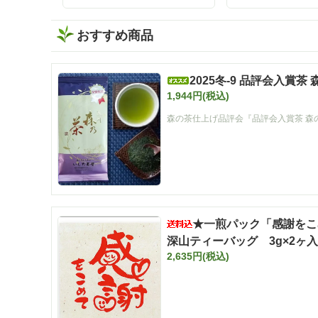
ほうじ茶
おすすめ商品
2025冬-9 品評会入賞茶
1,944円(税込)
森の茶仕上げ品評会『品評会入賞茶 森
★一煎パック「感謝をこ
深山ティーバッグ 3g×2ヶ
2,635円(税込)
ト投函便・送料込み】