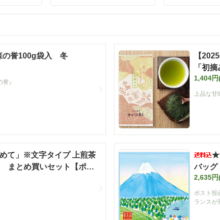
ロン茶 お茶 【定番】
「濃旨緑茶テ
5g×40ヶ入 静
【ポスト投函
番】【キャン
外】【夏ギフ
 森の誉100g袋入 冬
【20
「初摘み
1,404円
の誉』
上品な甘
めて」※文字タイプ 上煎茶
★
入 まとめ買いセット【ポス
バッグ
2,635円
送料込
ポスト投
ランスが