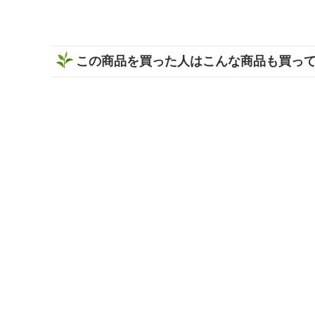
売り上げNo.1👑 販売開始から多くの方に
細はス
愛されている、いしだ茶屋で人気のティ
で是非 チ
ーバッグ商品です🍵 特上の深蒸しで作ら
s://www
れた濃旨緑茶は、ティーバッグとは思え
@ishidachaya #
この商品を買った人はこんな商品も買っ
ないほどしっかりとした味わい😋 香ばし
#黒烏龍
い香りとお茶ならではの甘みがふわっと
広がって、まるで茶葉から丁寧に淹れた
ような本格的な美味しさを楽しめました
🍃 そして、ぜひ試してほしいのが「静岡
割」🍶🍵 濃旨緑茶ティーバッグで作った
緑茶をお酒で割るだけという、とっても
シンプルな楽しみ方です❣️ 水出しでもお
茶の旨みと濃さがしっかり感じられるか
ら、お酒と合わせても緑茶の存在感が消
えない😌 お茶の旨みとお酒の風味がバラ
ンスよく重なって、すっきり飲みやすい
一杯に✨ 食事と一緒に楽しみやすく、い
つもの晩酌がちょっと特別な時間になり
ました🕐 濃い緑茶が好きな方には、この
味わいをぜひ一度体験してほしい🌿 もち
ろん静岡割だけでなく、お湯出しでも水
出しも出来ますよ🍵 暑い日は冷たい水出
し緑茶、ほっとしたい時間には温かい緑
茶、夜は静岡割と、その日の気分に合わ