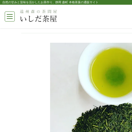
自然の甘みと旨味を活かしたお茶作り、静岡 森町 本格茶葉の通販サイト