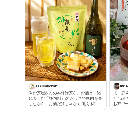
sakurakohan
0916
🍵お茶屋さんの本格緑茶を、お酒と一緒
【一息
に楽しむ「静岡割」🌿 おうちで晩酌を楽
と 渋みがなく 誰にでも好まれるような
しむなら、お酒だけじゃなく“割り材”に
お茶で一息🍵 黒烏龍
もこだわりたい✨ 今回味わったのは、い
い 紅茶
しだ茶屋のオンラインショップ限定商品
もあい 
【濃旨緑茶ティーバッグ 5g×8ヶ入】。
思います。 いしだ茶屋
なんとこちら、2025年度いしだ茶屋年間
「黒烏龍