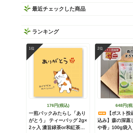
せて楽しめます✨ しかもティーバッグだ
最近チェックした商品
から準備も簡単で、飲み終わった後の茶
殻の後始末も手軽🗑️ 本格的なお茶をもっ
と身近に楽しみたい時にも嬉しい存在で
す🌿 お茶どころ静岡ならではの、新しい
ランキング
晩酌スタイル「静岡割」 お酒好きさんも
緑茶好きさんも、保存しておうち時間に
試してみてください✨ インスタグラム @
ishidachaya 商品サイト https://www.ishid
a-chaya.com/kokuuma/ #PR#いしだ茶屋
#タイアップ#静岡割#濃旨緑茶ティーバ
ッグ
176円(税込)
648円(税
一煎パックみたらし「あり
【ポスト投
がとう」 ティーバッグ 2g×
込み】森の深蒸
2ヶ入 濃旨緑茶or和紅茶or
や香」100g袋入