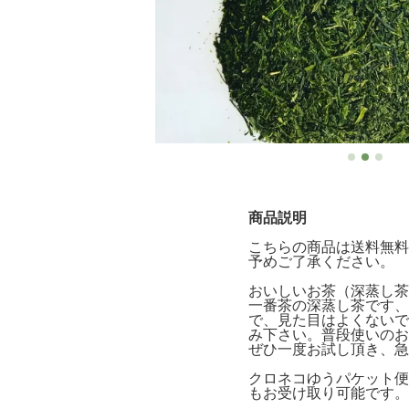
商品説明
こちらの商品は送料無料
予めご了承ください。
おいしいお茶（深蒸し茶
一番茶の深蒸し茶です、
で、見た目はよくないで
み下さい。普段使いのお
ぜひ一度お試し頂き、急
クロネコゆうパケット便
もお受け取り可能です。