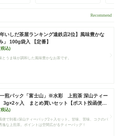
ィーバッグ」
っています！ 黒ウーロン
ろや香」100
岡 森町 お茶
茶ティーバッグ5g×30ヶ入
番】
便不可】【定
【定番】
ペーン対象
ト】
25年いしだ茶屋ランキング遠鉄店2位】風味豊かな
」 100g袋入 【定番】
(税込)
味とうま味が調和した風味豊かなお茶です。
一煎パック「富士山」※水彩 上煎茶 深山ティー
 3g×2ヶ入 まとめ買いセット【ポスト投函便・
(税込)
み】
函便で到着♪深山ティーバッグ2ヶ入セット。甘味、苦味、コクのバ
秀逸な上煎茶。ポイントは空間広がるティーバッグ！