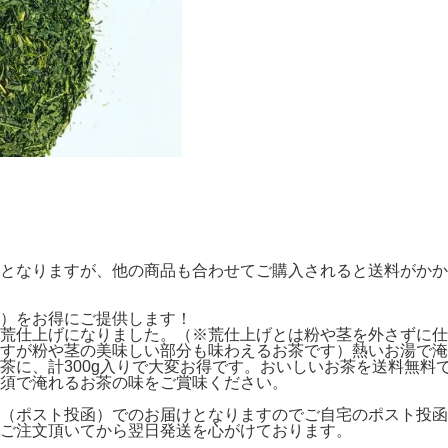
となりますが、他の商品も合わせてご購入されると送料がかか
）をお得にご提供します！
荒仕上げになりました。（※荒仕上げとは粉や茎を外さずに仕
すが粉や茎の美味しい部分も味わえるお茶です）熱いお湯で淹
茶に、計300g入りで大変お得です。おいしいお茶を送料無料
須で淹れるお茶の味をご賞味ください。
（ポスト投函）でのお届けとなりますのでご自宅のポスト投函
ご注文頂いてから翌日発送を心がけております。