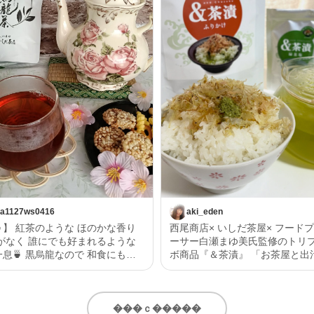
a1127ws0416
aki_eden
】 紅茶のような ほのかな香り
西尾商店× いしだ茶屋× フード
ーサー白瀬まゆ美氏監修のトリ
なので 和食にもあ
ボ商品『＆茶漬』 「お茶屋と出汁屋がタ
のような甘みもあるので 洋食に
ッグ」というこだわりを実感で
幅広く 美味しく召し上がれると
人のための究極のお茶漬け ふりかけは、
 静岡県産
天皇杯受賞の西尾商店さんのい
茶ティーバッグ」 5g×13ヶ入 詳
と、いしだ茶屋さん自慢の「森
���ｃ�����