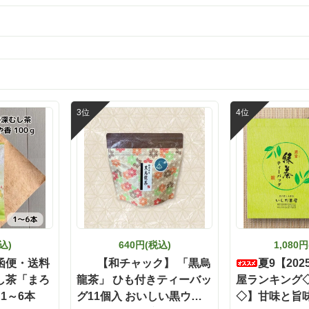
入 静岡 森町 お茶 【ポスト
アイスに緑茶塩をかけるのもお
投函便不可】【定番】【キ
そうです。 国産原料にこだわった安心し
て食べられる美味しさ。 「とに
ャンペーン対象外】【夏ギ
は食べて欲しい」という開発者
フト】
納得！ぜひチェックしてみてく
😊 @ishidachaya #いしだ茶屋 #タイアッ
プ#お茶漬け#&茶漬#こだわり厳
しいお茶漬け#簡単茶漬け#今日の
お茶しよう #お茶が好き #お茶
#お茶のある生活 #お茶専門店 
お茶
込)
640円(税込)
1,080
函便・送料
【和チャック】 「黒烏
夏9【20
し茶「まろ
龍茶」 ひも付きティーバッ
屋ランキング
 1～6本
グ11個入 おいしい黒ウー
◇】甘味と旨