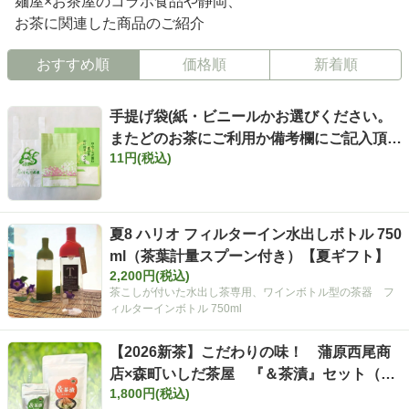
麺屋×お茶屋のコラボ食品や静岡、
お茶に関連した商品のご紹介
おすすめ順
価格順
新着順
手提げ袋(紙・ビニールかお選びください。
またどのお茶にご利用か備考欄にご記入頂け
11円(税込)
ればこちらでそれに合ったサイズの袋をお付
けします）
夏8 ハリオ フィルターイン水出しボトル 750
ml（茶葉計量スプーン付き）【夏ギフト】
2,200円(税込)
茶こしが付いた水出し茶専用、ワインボトル型の茶器 フ
ィルターインボトル 750ml
【2026新茶】こだわりの味！ 蒲原西尾商
店×森町いしだ茶屋 『＆茶漬』セット（ア
1,800円(税込)
ンドちゃづけ）