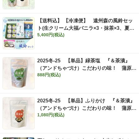
【送料込】 【冷凍便】 遠州森の風鈴セッ
ト(生クリーム大福バニラ×3・抹茶×3、夏す
5,400円(税込)
ずか100ｇ、ティーバッグ深山11ヶ入・きら
めき7ヶ入)※お届け指定日不可 ※北海道・
沖縄へのお届けは不可
2025冬-25 【単品】緑茶塩 『＆茶漬』
（アンドちゃづけ）こだわりの味！ 蒲原西
888円(税込)
尾商店×森町いしだ茶屋 とにかく美
味しい「緑茶塩」です！！
2025冬-25 【単品】ふりかけ 『＆茶漬』
（アンドちゃづけ）こだわりの味！ 蒲原西
1,080円(税込)
尾商店×森町いしだ茶屋