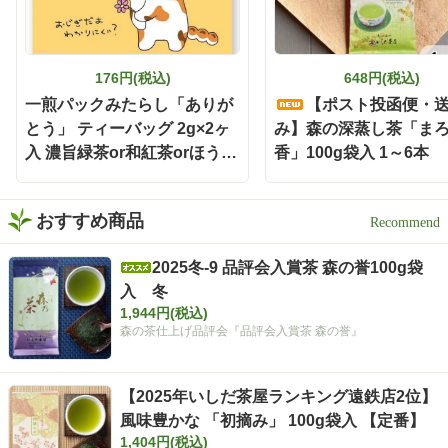
176円(税込)
648円(税込)
一煎パックみたらし「ありが
【ポスト投函便・
とう」 ティーバッグ 2g×2ヶ
み】森の深蒸し茶「ま
入 濃旨緑茶or和紅茶orほうじ
香」100g袋入 1～6本
茶
おすすめ商品
2025冬-9 品評会入賞茶 森の誉100g袋
入 冬
1,944円(税込)
森の茶仕上げ品評会『品評会入賞茶 森の誉』
【2025年いしだ茶屋ランキング遠鉄店2位】
風味豊かな 「初摘み」 100g袋入 【定番】
1,404円(税込)