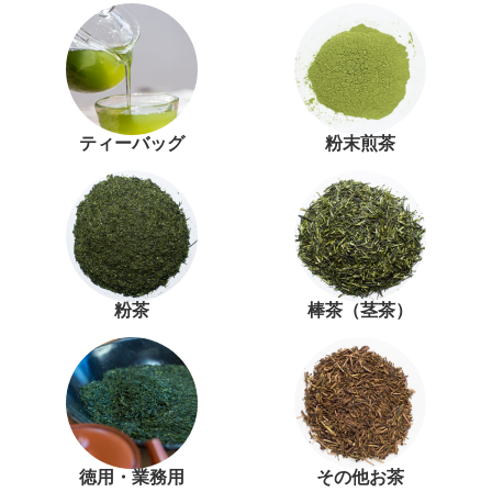
ティーバッグ
粉末煎茶
粉茶
棒茶（茎茶）
徳用・業務用
その他お茶