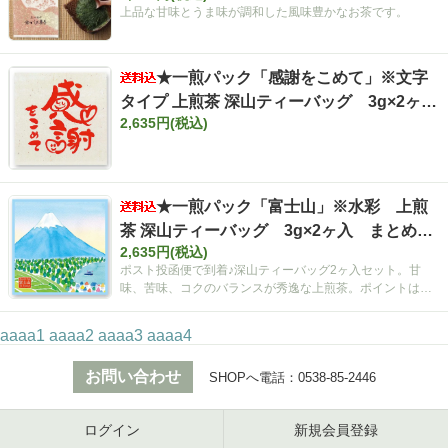
上品な甘味とうま味が調和した風味豊かなお茶です。
★一煎パック「感謝をこめて」※文字
タイプ 上煎茶 深山ティーバッグ 3g×2ヶ
2,635円(税込)
入 まとめ買いセット【ポスト投函便・送料
込み】
★一煎パック「富士山」※水彩 上煎
茶 深山ティーバッグ 3g×2ヶ入 まとめ買
2,635円(税込)
いセット【ポスト投函便・送料込み】
ポスト投函便で到着♪深山ティーバッグ2ヶ入セット。甘
味、苦味、コクのバランスが秀逸な上煎茶。ポイントは空
間広がるティーバッグ！
aaaa1
aaaa2
aaaa3
aaaa4
お問い合わせ
SHOPへ電話：
0538-85-2446
ログイン
新規会員登録