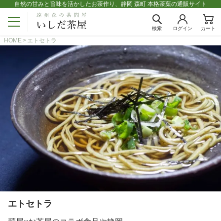
自然の甘みと旨味を活かしたお茶作り、静岡 森町 本格茶葉の通販サイト
検索
ログイン
カート
HOME
エトセトラ
エトセトラ