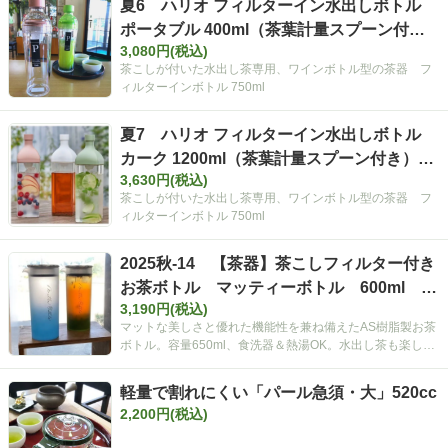
夏6 ハリオ フィルターイン水出しボトル
ポータブル 400ml（茶葉計量スプーン付
3,080円(税込)
き）【夏ギフト】
茶こしが付いた水出し茶専用、ワインボトル型の茶器 フ
ィルターインボトル 750ml
夏7 ハリオ フィルターイン水出しボトル
カーク 1200ml（茶葉計量スプーン付き）
3,630円(税込)
【夏ギフト】
茶こしが付いた水出し茶専用、ワインボトル型の茶器 フ
ィルターインボトル 750ml
2025秋-14 【茶器】茶こしフィルター付き
お茶ボトル マッティーボトル 600ml 食
3,190円(税込)
洗器ＯＫ 熱湯ＯＫ 水出し茶
マットな美しさと優れた機能性を兼ね備えたAS樹脂製お茶
ボトル。容量650ml、食洗器＆熱湯OK。水出し茶も楽しめ
る。
軽量で割れにくい「パール急須・大」520cc
2,200円(税込)