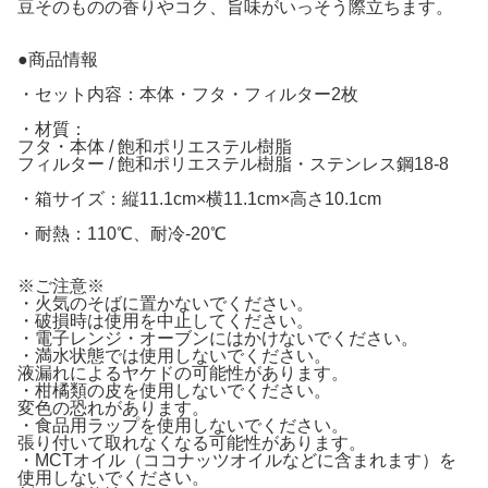
豆そのものの香りやコク、旨味がいっそう際立ちます。
●商品情報
・セット内容：本体・フタ・フィルター2枚
・材質：
フタ・本体 / 飽和ポリエステル樹脂
フィルター / 飽和ポリエステル樹脂・ステンレス鋼18-8
・箱サイズ：縦11.1cm×横11.1cm×高さ10.1cm
・耐熱：110℃、耐冷-20℃
※ご注意※
・火気のそばに置かないでください。
・破損時は使用を中止してください。
・電子レンジ・オーブンにはかけないでください。
・満水状態では使用しないでください。
液漏れによるヤケドの可能性があります。
・柑橘類の皮を使用しないでください。
変色の恐れがあります。
・食品用ラップを使用しないでください。
張り付いて取れなくなる可能性があります。
・MCTオイル（ココナッツオイルなどに含まれます）を
使用しないでください。