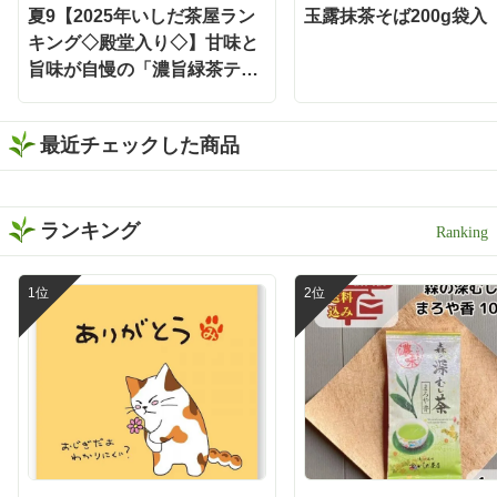
ィーバッグで作った緑茶を
夏9【2025年いしだ茶屋ラン
玉露抹茶そば200g袋入
お酒で割るだけという、と
キング◇殿堂入り◇】甘味と
ってもシンプルな楽しみ方
旨味が自慢の「濃旨緑茶ティ
です❣️ 水出しでもお茶の旨
みと濃さがしっかり感じら
ーバッグ」 5g×18ヶ入 静岡
れるから、お酒と合わせて
森町 お茶 【定番】【キャン
も緑茶の存在感が消えない
最近チェックした商品
ペーン対象外】【夏ギフト】
😌 お茶の旨みとお酒の風味
がバランスよく重なって、
すっきり飲みやすい一杯に
✨ 食事と一緒に楽しみやす
ランキング
く、いつもの晩酌がちょっ
と特別な時間になりました
🕐 濃い緑茶が好きな方に
は、この味わいをぜひ一度
体験してほしい🌿 もちろん
静岡割だけでなく、お湯出
しでも水出しも出来ますよ
🍵 暑い日は冷たい水出し緑
茶、ほっとしたい時間には
温かい緑茶、夜は静岡割
と、その日の気分に合わせ
て楽しめます✨ しかもティ
ーバッグだから準備も簡単