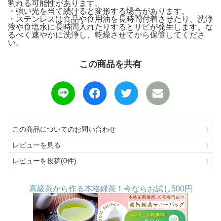
割れる可能性があります。
・強い光を当て続けると変形する場合があります。
・ステンレスは食品や食用油を長時間付着させたり、洗浄
液や食塩水に長時間入れたりするとサビが発生します。な
るべく速やかに洗浄し、乾燥させてから保管してくださ
い。
この商品を共有
この商品についてのお問い合わせ
レビューを見る
レビューを投稿(0件)
高級茶から作る本格緑茶！今ならお試し500円