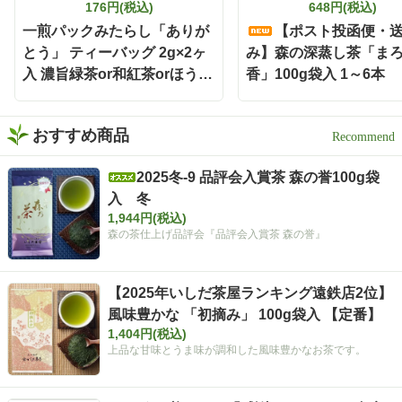
176円(税込)
648円(税込)
で、飲み終わった後の茶殻
の後始末も手軽🗑️ 本格的な
一煎パックみたらし「ありが
【ポスト投函便・
お茶をもっと身近に楽しみ
とう」 ティーバッグ 2g×2ヶ
み】森の深蒸し茶「ま
たい時にも嬉しい存在です
入 濃旨緑茶or和紅茶orほうじ
香」100g袋入 1～6本
🌿 お茶どころ静岡ならでは
茶
の、新しい晩酌スタイル
「静岡割」 お酒好きさんも
緑茶好きさんも、保存して
おすすめ商品
おうち時間に試してみてく
ださい✨ インスタグラム @i
2025冬-9 品評会入賞茶 森の誉100g袋
shidachaya 商品サイト http
入 冬
s://www.ishida-chaya.com/k
okuuma/ #PR#いしだ茶屋 #
1,944円(税込)
タイアップ#静岡割#濃旨緑
森の茶仕上げ品評会『品評会入賞茶 森の誉』
茶ティーバッグ
【2025年いしだ茶屋ランキング遠鉄店2位】
風味豊かな 「初摘み」 100g袋入 【定番】
1,404円(税込)
上品な甘味とうま味が調和した風味豊かなお茶です。