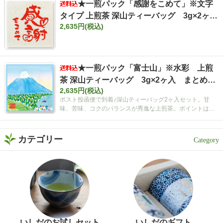
★一煎パック「感謝をこめて」※文字
タイプ 上煎茶 深山ティーバッグ 3g×2ヶ
2,635円(税込)
入 まとめ買いセット【ポスト投函便・送料
込み】
★一煎パック「富士山」※水彩 上煎
茶 深山ティーバッグ 3g×2ヶ入 まとめ買
2,635円(税込)
いセット【ポスト投函便・送料込み】
ポスト投函便で到着♪深山ティーバッグ2ヶ入セット。甘
味、苦味、コクのバランスが秀逸な上煎茶。ポイントは空
間広がるティーバッグ！
カテゴリー
いしだのお試しセット
いしだのギフト