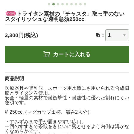
トライタン素材の「チャスタ」取っ手のない
スタイリッシュな透明急須250cc
3,300円(税込)
数：
カートに入れる
商品説明
医療器具や哺乳瓶、スポーツ用水筒にも用いられる合成樹
脂とライタンを使用。
安全・軽量の素材で耐衝撃性・耐熱性に優れた割れにくい
急須です。
約250cc（マグカップ１杯、湯呑2人分）
・すみずみまで手が届きやすい広口。
一回のすすぎで茶殻をきれいに落とせるよう内側は溝がな
くなめらかです。