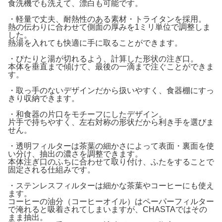
食洗機でも洗えて、漂白も可能です。
・軽量で丈夫、耐熱性のある素材・トライタンを採用。
熱の伝わりに合わせて側面の厚みを1ミリ単位で調整しま
した。
熱湯を入れても快適に手に取ることができます。
・ぴたりと湯が切れるよう、計算した形状の注ぎ口。
本体を垂直まで傾けて、最後の一滴まで注ぐことができま
す。
・取っ手のないデザインだから扱いやすく、食器棚にすっ
きり収納できます。
・和食器の片口をモチーフにしたデザイン。
片手で持ちやすく、左右対称の形状だから利き手を選びま
せん。
・透明フィルターは茶葉の細かさによって表面・裏面を使
い分け、抽出の濃さを調整できます。
本体注ぎ口のふちに合わせて取り付け、ふたをすることで
固定される仕組みです。
・ステンレスフィルターは細かな茶葉やコーヒーにも使え
ます。
コーヒーの油分（コーヒーオイル）はペーパーフィルター
で淹れると吸着されてしまいますが、CHASTAではその
まま抽出。