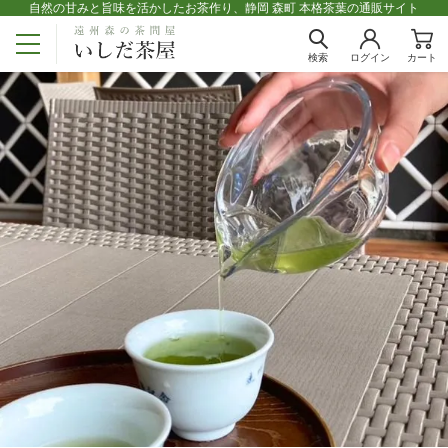
自然の甘みと旨味を活かしたお茶作り、静岡 森町 本格茶葉の通販サイト
検索
ログイン
カート