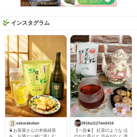
インスタグラム
sakurakohan
0916a1127ws0416
🍵お茶屋さんの本格緑茶
【一息🍵】 紅茶のような ほ
を、お酒と一緒に楽しむ
のかな香りと 渋みがなく 誰