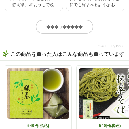
「静岡割」🌿 おうちで晩酌
にでも好まれるような お茶
を楽しむなら、お酒だけじ
で一息🍵 黒烏龍なので 和食
ゃなく“割り材”にもこだわ
にもあい 紅茶のような甘み
りたい✨ 今回味わったの
もあるので 洋食にもあい 幅
は、いしだ茶屋のオンライ
広く 美味しく召し上がれる
���ｃ�����
ンショップ限定商品【濃旨
と思います。 いしだ茶屋
緑茶ティーバッグ 5g×8ヶ
静岡県産 「黒烏龍茶ティ
入】。 なんとこちら、2025
ーバッグ」 5g×13ヶ入 詳細
Powered by Beee
年度いしだ茶屋年間売り上
はストーリーに リンクを貼
この商品を買った人はこんな商品も買っています
げNo.1👑 販売開始から多く
り付けたので是非 チェック
の方に愛されている、いし
してみてください🙇‍♀️ https://
だ茶屋で人気のティーバッ
www.ishida-chaya.jp/?pid=1
グ商品です🍵 特上の深蒸し
72961890 @ishidachaya #
で作られた濃旨緑茶は、テ
いしだ茶屋 #タイアップ #
ィーバッグとは思えないほ
黒烏龍茶 #ウーロン茶 #今
どしっかりとした味わい😋
日のお茶
香ばしい香りとお茶ならで
はの甘みがふわっと広がっ
て、まるで茶葉から丁寧に
淹れたような本格的な美味
しさを楽しめました🍃 そし
て、ぜひ試してほしいのが
「静岡割」🍶🍵 濃旨緑茶テ
540円(税込)
540円(税込)