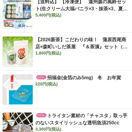
【送料込】 【冷凍便】 遠州森の風鈴セッ
ト(生クリーム大福バニラ×3・抹茶×3、夏す
5,400円(税込)
ずか100ｇ、ティーバッグ深山11ヶ入・きら
めき7ヶ入)※お届け指定日不可 ※北海道・
沖縄へのお届けは不可
【2026新茶】こだわりの味！ 蒲原西尾商
店×森町いしだ茶屋 『＆茶漬』セット（ア
1,800円(税込)
ンドちゃづけ）
招福金(金箔のみ5mg) 冬 お年賀
220円(税込)
トライタン素材の「チャスタ」取っ手
のないスタイリッシュな透明急須250cc
3,300円(税込)