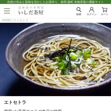
自然の甘みと旨味を活かしたお茶作り、静岡 森町 本格茶葉の通販サイト
検索
ログイン
カート
HOME
エトセトラ
エトセトラ