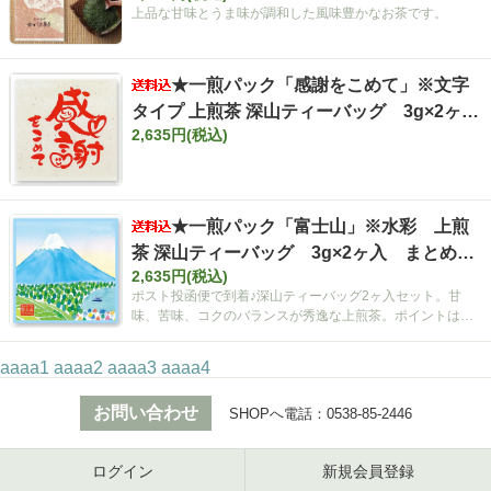
上品な甘味とうま味が調和した風味豊かなお茶です。
★一煎パック「感謝をこめて」※文字
タイプ 上煎茶 深山ティーバッグ 3g×2ヶ
2,635円(税込)
入 まとめ買いセット【ポスト投函便・送料
込み】
★一煎パック「富士山」※水彩 上煎
茶 深山ティーバッグ 3g×2ヶ入 まとめ買
2,635円(税込)
いセット【ポスト投函便・送料込み】
ポスト投函便で到着♪深山ティーバッグ2ヶ入セット。甘
味、苦味、コクのバランスが秀逸な上煎茶。ポイントは空
間広がるティーバッグ！
aaaa1
aaaa2
aaaa3
aaaa4
お問い合わせ
SHOPへ電話：
0538-85-2446
ログイン
新規会員登録