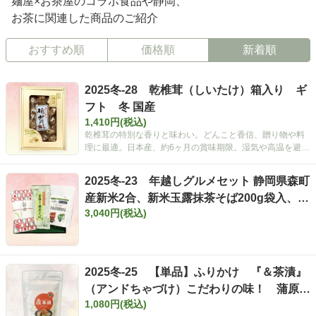
麺屋×お茶屋のコラボ食品や静岡、
お茶に関連した商品のご紹介
おすすめ順
価格順
新着順
2025冬-28 乾椎茸（しいたけ）箱入り ギ
フト 冬 国産
1,410円(税込)
乾椎茸の特別な香りと味わい。どんこと香信、贈り物や料
理に最適。日本産、約6ヶ月の賞味期限。湿気や高温を避
け、風味を楽しむ。
2025冬-23 年越しグルメセット 静岡県森町
産新米2合、新米玉露抹茶そば200g袋入、
3,040円(税込)
『＆茶漬け』セット
2025冬-25 【単品】ふりかけ 『＆茶漬』
（アンドちゃづけ）こだわりの味！ 蒲原西
1,080円(税込)
尾商店×森町いしだ茶屋