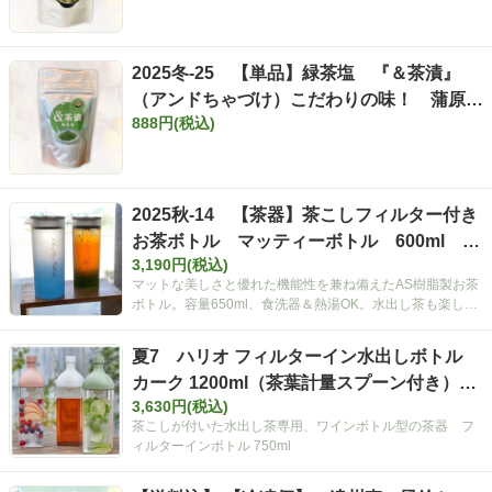
2025冬-25 【単品】緑茶塩 『＆茶漬』
（アンドちゃづけ）こだわりの味！ 蒲原西
888円(税込)
尾商店×森町いしだ茶屋 とにかく美
味しい「緑茶塩」です！！
2025秋-14 【茶器】茶こしフィルター付き
お茶ボトル マッティーボトル 600ml 食
3,190円(税込)
洗器ＯＫ 熱湯ＯＫ 水出し茶
マットな美しさと優れた機能性を兼ね備えたAS樹脂製お茶
ボトル。容量650ml、食洗器＆熱湯OK。水出し茶も楽しめ
る。
夏7 ハリオ フィルターイン水出しボトル
カーク 1200ml（茶葉計量スプーン付き）
3,630円(税込)
【夏ギフト】
茶こしが付いた水出し茶専用、ワインボトル型の茶器 フ
ィルターインボトル 750ml