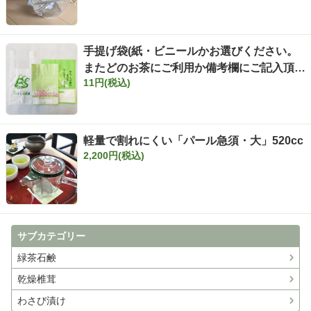
手提げ袋(紙・ビニールかお選びください。
またどのお茶にご利用か備考欄にご記入頂け
11円(税込)
ればこちらでそれに合ったサイズの袋をお付
けします）
軽量で割れにくい「パール急須・大」520cc
2,200円(税込)
サブカテゴリー
緑茶石鹸
乾燥椎茸
わさび漬け