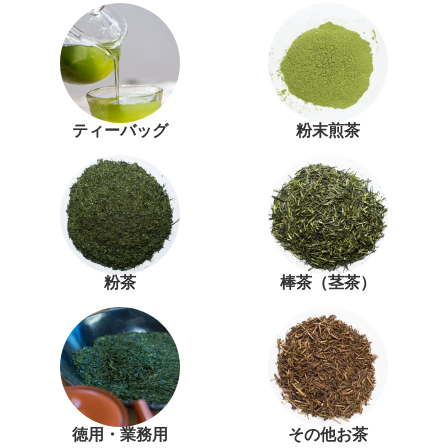
ティーバッグ
粉末煎茶
粉茶
棒茶（茎茶）
徳用・業務用
その他お茶