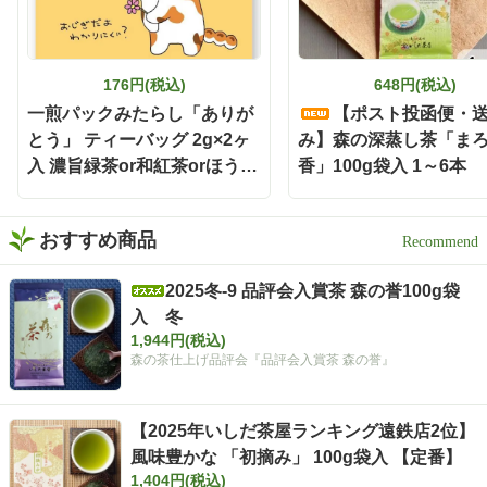
176円(税込)
648円(税込)
一煎パックみたらし「ありが
【ポスト投函便・
とう」 ティーバッグ 2g×2ヶ
み】森の深蒸し茶「ま
入 濃旨緑茶or和紅茶orほうじ
香」100g袋入 1～6本
茶
おすすめ商品
2025冬-9 品評会入賞茶 森の誉100g袋
入 冬
1,944円(税込)
森の茶仕上げ品評会『品評会入賞茶 森の誉』
【2025年いしだ茶屋ランキング遠鉄店2位】
風味豊かな 「初摘み」 100g袋入 【定番】
1,404円(税込)