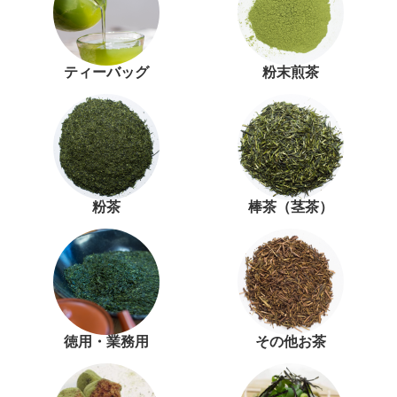
ティーバッグ
粉末煎茶
粉茶
棒茶（茎茶）
徳用・業務用
その他お茶