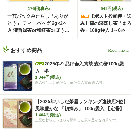
176円(税込)
648円(税込)
一煎パックみたらし「ありが
【ポスト投函便・
とう」 ティーバッグ 2g×2ヶ
み】森の深蒸し茶「ま
入 濃旨緑茶or和紅茶orほうじ
香」100g袋入 1～6本
茶
おすすめ商品
2025冬-9 品評会入賞茶 森の誉100g袋
入 冬
1,944円(税込)
森の茶仕上げ品評会『品評会入賞茶 森の誉』
【2025年いしだ茶屋ランキング遠鉄店2位】
風味豊かな 「初摘み」 100g袋入 【定番】
1,404円(税込)
上品な甘味とうま味が調和した風味豊かなお茶です。