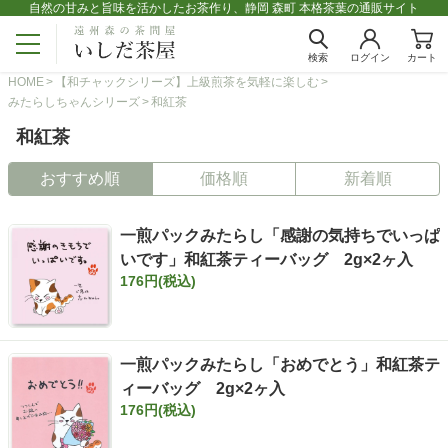
自然の甘みと旨味を活かしたお茶作り、静岡 森町 本格茶葉の通販サイト
検索
ログイン
カート
HOME
【和チャックシリーズ】上級煎茶を気軽に楽しむ
みたらしちゃんシリーズ
和紅茶
和紅茶
おすすめ順
価格順
新着順
一煎パックみたらし「感謝の気持ちでいっぱ
いです」和紅茶ティーバッグ 2g×2ヶ入
176円(税込)
一煎パックみたらし「おめでとう」和紅茶テ
ィーバッグ 2g×2ヶ入
176円(税込)