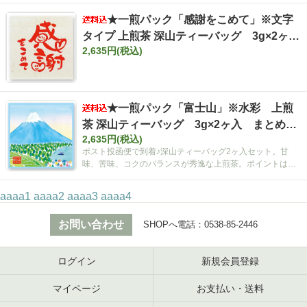
★一煎パック「感謝をこめて」※文字
タイプ 上煎茶 深山ティーバッグ 3g×2ヶ
2,635円(税込)
入 まとめ買いセット【ポスト投函便・送料
込み】
★一煎パック「富士山」※水彩 上煎
茶 深山ティーバッグ 3g×2ヶ入 まとめ買
2,635円(税込)
いセット【ポスト投函便・送料込み】
ポスト投函便で到着♪深山ティーバッグ2ヶ入セット。甘
味、苦味、コクのバランスが秀逸な上煎茶。ポイントは空
間広がるティーバッグ！
aaaa1
aaaa2
aaaa3
aaaa4
お問い合わせ
SHOPへ電話：
0538-85-2446
ログイン
新規会員登録
マイページ
お支払い・送料