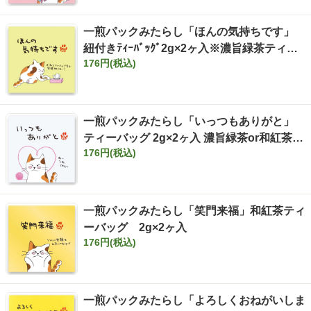
一煎パックみたらし「ほんの気持ちです」
紐付きﾃｨｰﾊﾞｯｸﾞ2g×2ヶ入※濃旨緑茶ティー
176円(税込)
バッグor和紅茶orほうじ茶
一煎パックみたらし「いっつもありがと」
ティーバッグ 2g×2ヶ入 濃旨緑茶or和紅茶or
176円(税込)
ほうじ茶
一煎パックみたらし「笑門来福」和紅茶ティ
ーバッグ 2g×2ヶ入
176円(税込)
一煎パックみたらし「よろしくおねがいしま