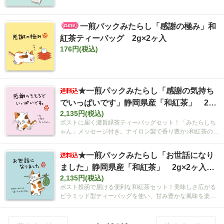
一煎パックみたらし「感謝の極み」和
紅茶ティーバッグ 2g×2ヶ入
176円(税込)
★一煎パックみたらし「感謝の気持ち
でいっぱいです」静岡県産「和紅茶」 2g×
2,135円(税込)
2ヶ入 10個まとめ買いセット【ポスト投函
ポストに届く濃旨緑茶ティーバッグセット！「みたらしち
便・送料込み】
ゃん」メッセージ付き。ナイロン製で香り豊か♪和紅茶の優
しい甘みと飲みやすさが魅力。
★一煎パックみたらし「お世話になり
ました」静岡県産「和紅茶」 2g×2ヶ入 1
2,135円(税込)
0個まとめ買いセット【ポスト投函便・送料
ポスト投函で届ける便利な和紅茶セット！美味しさ広がる
込み】
ピラミッド型ティーバッグを使い、甘み豊かな風味を楽し
める。出張やプレゼントに最適。