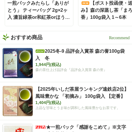
の後始末も手軽🗑️ 本格的な
一煎パックみたらし「ありが
【ポスト投函便・
お茶をもっと身近に楽しみ
とう」 ティーバッグ 2g×2ヶ
み】森の深蒸し茶「ま
たい時にも嬉しい存在です
入 濃旨緑茶or和紅茶orほうじ
香」100g袋入 1～6本
🌿 お茶どころ静岡ならでは
茶
の、新しい晩酌スタイル
「静岡割」 お酒好きさんも
緑茶好きさんも、保存して
おすすめ商品
おうち時間に試してみてく
ださい✨ インスタグラム @i
2025冬-9 品評会入賞茶 森の誉100g袋
shidachaya 商品サイト http
入 冬
s://www.ishida-chaya.com/k
okuuma/ #PR#いしだ茶屋 #
1,944円(税込)
タイアップ#静岡割#濃旨緑
森の茶仕上げ品評会『品評会入賞茶 森の誉』
茶ティーバッグ
【2025年いしだ茶屋ランキング遠鉄店2位】
風味豊かな 「初摘み」 100g袋入 【定番】
1,404円(税込)
上品な甘味とうま味が調和した風味豊かなお茶です。
★一煎パック「感謝をこめて」※文字