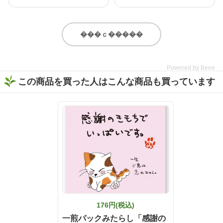
を楽しむなら、お酒だけじ
で一息🍵 黒烏龍なので 和食
ゃなく“割り材”にもこだわ
にもあい 紅茶のような甘み
りたい✨ 今回味わったの
もあるので 洋食にもあい 幅
は、いしだ茶屋のオンライ
広く 美味しく召し上がれる
���ｃ�����
ンショップ限定商品【濃旨
と思います。 いしだ茶屋
緑茶ティーバッグ 5g×8ヶ
静岡県産 「黒烏龍茶ティ
入】。 なんとこちら、2025
ーバッグ」 5g×13ヶ入 詳細
Powered by Beee
年度いしだ茶屋年間売り上
はストーリーに リンクを貼
この商品を買った人はこんな商品も買っています
げNo.1👑 販売開始から多く
り付けたので是非 チェック
の方に愛されている、いし
してみてください🙇‍♀️ https://
だ茶屋で人気のティーバッ
www.ishida-chaya.jp/?pid=1
グ商品です🍵 特上の深蒸し
72961890 @ishidachaya #
で作られた濃旨緑茶は、テ
いしだ茶屋 #タイアップ #
ィーバッグとは思えないほ
黒烏龍茶 #ウーロン茶 #今
どしっかりとした味わい😋
日のお茶
香ばしい香りとお茶ならで
はの甘みがふわっと広がっ
て、まるで茶葉から丁寧に
淹れたような本格的な美味
しさを楽しめました🍃 そし
て、ぜひ試してほしいのが
「静岡割」🍶🍵 濃旨緑茶テ
176円(税込)
ィーバッグで作った緑茶を
一煎パックみたらし「感謝の