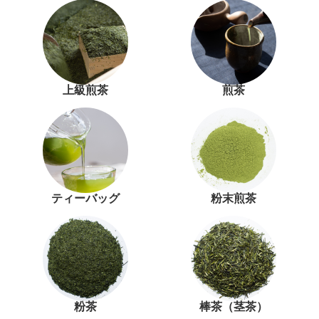
上級煎茶
煎茶
ティーバッグ
粉末煎茶
粉茶
棒茶（茎茶）