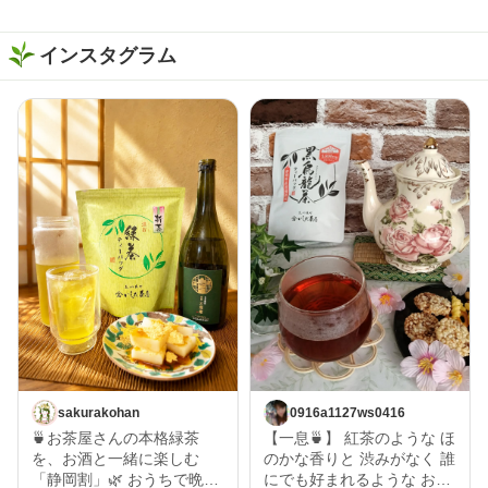
インスタグラム
sakurakohan
0916a1127ws0416
🍵お茶屋さんの本格緑茶
【一息🍵】 紅茶のような ほ
を、お酒と一緒に楽しむ
のかな香りと 渋みがなく 誰
「静岡割」🌿 おうちで晩酌
にでも好まれるような お茶