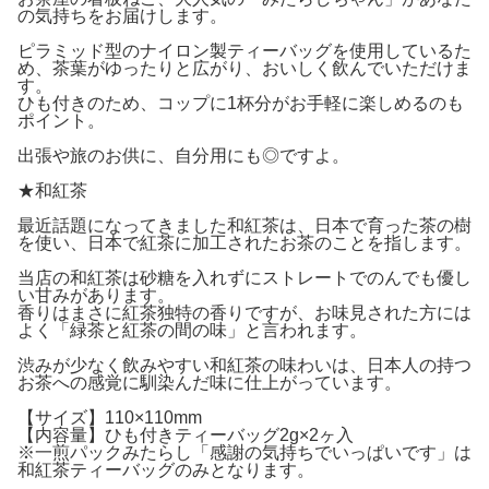
の気持ちをお届けします。
ピラミッド型のナイロン製ティーバッグを使用しているた
め、茶葉がゆったりと広がり、おいしく飲んでいただけま
す。
ひも付きのため、コップに1杯分がお手軽に楽しめるのも
ポイント。
出張や旅のお供に、自分用にも◎ですよ。
★和紅茶
最近話題になってきました和紅茶は、日本で育った茶の樹
を使い、日本で紅茶に加工されたお茶のことを指します。
当店の和紅茶は砂糖を入れずにストレートでのんでも優し
い甘みがあります。
香りはまさに紅茶独特の香りですが、お味見された方には
よく「緑茶と紅茶の間の味」と言われます。
渋みが少なく飲みやすい和紅茶の味わいは、日本人の持つ
お茶への感覚に馴染んだ味に仕上がっています。
【サイズ】110×110mm
【内容量】ひも付きティーバッグ2g×2ヶ入
※一煎パックみたらし「感謝の気持ちでいっぱいです」は
和紅茶ティーバッグのみとなります。