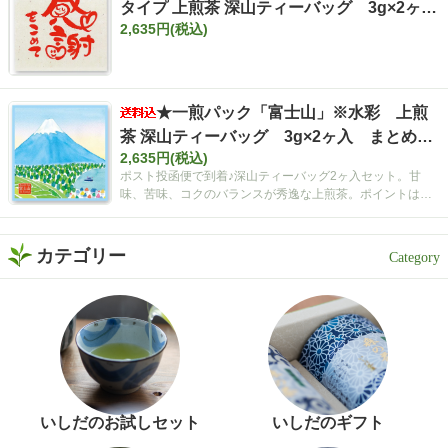
タイプ 上煎茶 深山ティーバッグ 3g×2ヶ
2,635円(税込)
入 まとめ買いセット【ポスト投函便・送料
込み】
★一煎パック「富士山」※水彩 上煎
茶 深山ティーバッグ 3g×2ヶ入 まとめ買
2,635円(税込)
いセット【ポスト投函便・送料込み】
ポスト投函便で到着♪深山ティーバッグ2ヶ入セット。甘
味、苦味、コクのバランスが秀逸な上煎茶。ポイントは空
間広がるティーバッグ！
カテゴリー
いしだのお試しセット
いしだのギフト