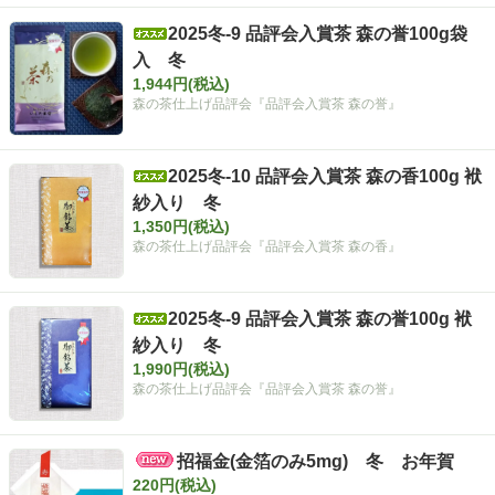
ろやかなコクと深みのある味わいが特徴。甘
味を感じる贈り物に最適。真空窒素充填パッ
2025冬-9 品評会入賞茶 森の誉100g袋
クで鮮度保持。保存方法にも配慮。
入 冬
1,944円(税込)
森の茶仕上げ品評会『品評会入賞茶 森の誉』
2025冬-10 品評会入賞茶 森の香100g 袱
紗入り 冬
1,350円(税込)
森の茶仕上げ品評会『品評会入賞茶 森の香』
2025冬-9 品評会入賞茶 森の誉100g 袱
紗入り 冬
1,990円(税込)
森の茶仕上げ品評会『品評会入賞茶 森の誉』
招福金(金箔のみ5mg) 冬 お年賀
220円(税込)