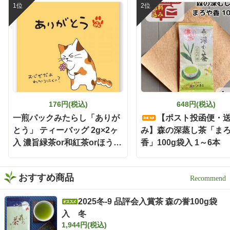
176円(税込)
648円(税込)
一煎パックみたらし「ありが
【ポスト投函便・
とう」 ティーバッグ 2g×2ヶ
み】森の深蒸し茶「ま
入 濃旨緑茶or和紅茶orほうじ
香」100g袋入 1～6本
茶
おすすめ商品
2025冬-9 品評会入賞茶 森の誉100g袋
入 冬
1,944円(税込)