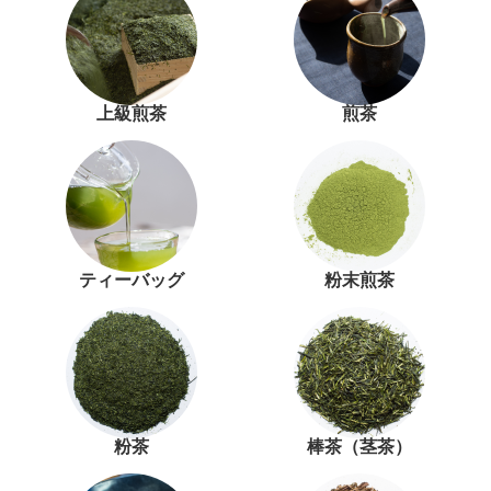
上級煎茶
煎茶
ティーバッグ
粉末煎茶
粉茶
棒茶（茎茶）