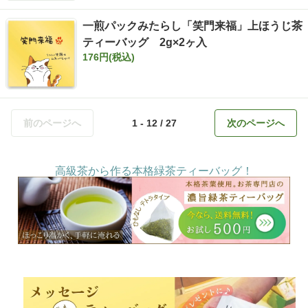
一煎パックみたらし「笑門来福」上ほうじ茶
ティーバッグ 2g×2ヶ入
176円(税込)
前のページへ
1 - 12 / 27
次のページへ
高級茶から作る本格緑茶ティーバッグ！