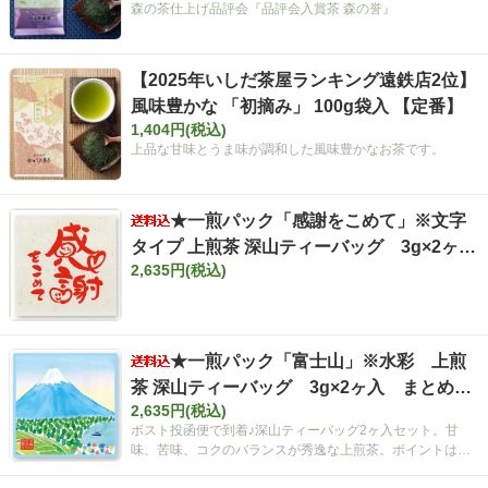
森の茶仕上げ品評会『品評会入賞茶 森の誉』
【2025年いしだ茶屋ランキング遠鉄店2位】
風味豊かな 「初摘み」 100g袋入 【定番】
1,404円(税込)
上品な甘味とうま味が調和した風味豊かなお茶です。
★一煎パック「感謝をこめて」※文字
タイプ 上煎茶 深山ティーバッグ 3g×2ヶ
2,635円(税込)
入 まとめ買いセット【ポスト投函便・送料
込み】
★一煎パック「富士山」※水彩 上煎
茶 深山ティーバッグ 3g×2ヶ入 まとめ買
2,635円(税込)
いセット【ポスト投函便・送料込み】
ポスト投函便で到着♪深山ティーバッグ2ヶ入セット。甘
味、苦味、コクのバランスが秀逸な上煎茶。ポイントは空
間広がるティーバッグ！