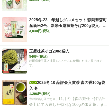
ンドちゃづけ）
2025冬-23 年越しグルメセット 静岡県森町
産新米2合、新米玉露抹茶そば200g袋入、
3,040円(税込)
『＆茶漬け』セット
玉露抹茶そば200g袋入
540円(税込)
静岡県産玉露と抹茶をふんだんに使用した濃い茶そばで
す。
2025冬-10 品評会入賞茶 森の香100g袋
入 冬
1,296円(税込)
11月の【森の茶仕上げ品評
森の深蒸し茶であり、
会】にて入賞した特別な100gの限定茶。ま