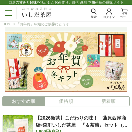
自然の甘みと旨味を活かしたお茶作り、静岡 森町 本格茶葉の通販サイト
検索
ログイン
カート
HOME
「お年賀」年始のご挨拶にどうぞ
おすすめ順
価格順
新着順
【2026新茶】こだわりの味！ 蒲原西尾商
店×森町いしだ茶屋 『＆茶漬』セット（ア
1,800円(税込)