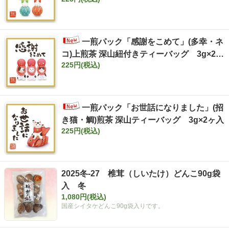
一煎パック「感謝をこめて」(多幸・ネ
コ)上煎茶 深山紐付きティーバッグ 3g×2ヶ
225円(税込)
入
一煎パック「お世話になりました」(招
き猫・鯛)煎茶 深山ティーバッグ 3g×2ヶ入
225円(税込)
2025冬-27 椎茸（しいたけ）どんこ90g袋
入 冬
1,080円(税込)
国産シイタケどんこ90g袋入りです。