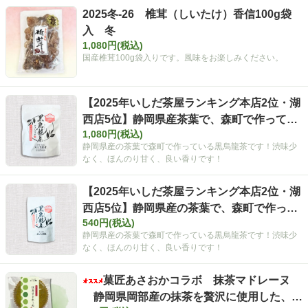
2025冬-26 椎茸（しいたけ）香信100g袋
入 冬
1,080円(税込)
国産椎茸100g袋入りです。風味をお楽しみください。
【2025年いしだ茶屋ランキング本店2位・湖
西店5位】静岡県産茶葉で、森町で作ってい
1,080円(税込)
ます！ 黒ウーロン茶ティーバッグ5g×30ヶ
静岡県産の茶葉で森町で作っている黒烏龍茶です！渋味少
入 【定番】
なく、ほんのり甘く、良い香りです！
【2025年いしだ茶屋ランキング本店2位・湖
西店5位】静岡県産の茶葉で、森町で作って
540円(税込)
います！ 黒ウーロン茶ティーバッグ5g×
静岡県産の茶葉で森町で作っている黒烏龍茶です！渋味少
13ヶ入 【定番】
なく、ほんのり甘く、良い香りです！
菓匠あさおかコラボ 抹茶マドレーヌ
静岡県岡部産の抹茶を贅沢に使用した、当