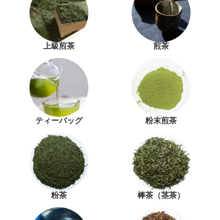
上級煎茶
煎茶
ティーバッグ
粉末煎茶
粉茶
棒茶（茎茶）