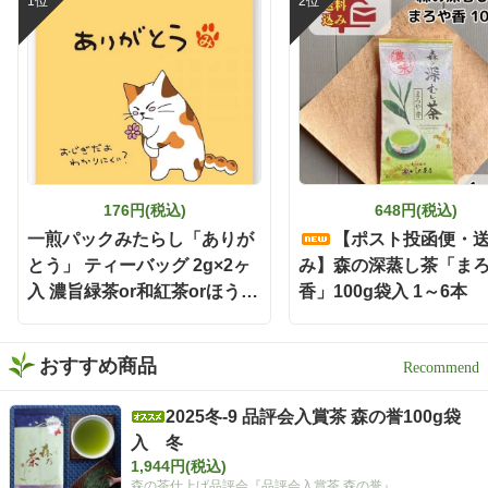
176円(税込)
648円(税込)
一煎パックみたらし「ありが
【ポスト投函便・
とう」 ティーバッグ 2g×2ヶ
み】森の深蒸し茶「ま
入 濃旨緑茶or和紅茶orほうじ
香」100g袋入 1～6本
茶
おすすめ商品
2025冬-9 品評会入賞茶 森の誉100g袋
入 冬
1,944円(税込)
森の茶仕上げ品評会『品評会入賞茶 森の誉』