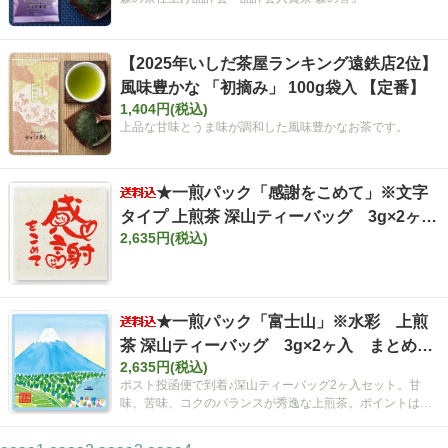
【2025年いしだ茶屋ランキング遠鉄店2位】
風味豊かな 「初摘み」 100g袋入 【定番】
1,404円(税込)
上品な甘味とうま味が調和した風味豊かなお茶です。
★一煎パック「感謝をこめて」※文字
タイプ 上煎茶 深山ティーバッグ 3g×2ヶ
2,635円(税込)
入 まとめ買いセット【ポスト投函便・送料
込み】
★一煎パック「富士山」※水彩 上煎
茶 深山ティーバッグ 3g×2ヶ入 まとめ買
2,635円(税込)
いセット【ポスト投函便・送料込み】
ポスト投函便で到着♪深山ティーバッグ2ヶ入セット。甘
味、苦味、コクのバランスが秀逸な上煎茶。ポイントは空
間広がるティーバッグ！