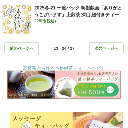
2025冬-21 一煎パック 鳥獣戯画「ありがと
うございます」上煎茶 深山 紐付きティーバ
225円(税込)
ッグ 3g×2ヶ入
前のページへ
13 - 24 / 27
次のページへ
高級茶から作る本格緑茶ティーバッグ！