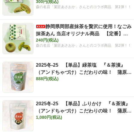
300円(税込)
店のオリジナル商品です！
森の名店「菓匠あさおか」さんとのコラボ商品 第1弾！！
静岡県岡部産抹茶を贅沢に使用！なごみ
抹茶あん 当店オリジナル商品 【定番】
240円(税込)
森の名店「菓匠あさおか」さんとのコラボ商品 第2弾！！
2025冬-25 【単品】緑茶塩 『＆茶漬』
（アンドちゃづけ）こだわりの味！ 蒲原西
888円(税込)
尾商店×森町いしだ茶屋 とにかく美
味しい「緑茶塩」です！！
2025冬-25 【単品】ふりかけ 『＆茶漬』
（アンドちゃづけ）こだわりの味！ 蒲原西
1,080円(税込)
尾商店×森町いしだ茶屋