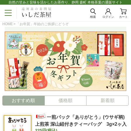
自然の甘みと旨味を活かしたお茶作り、静岡 森町 本格茶葉の通販サイト
検索
ログイン
カート
HOME
「お年賀」年始のご挨拶にどうぞ
おすすめ順
価格順
新着順
一煎パック「ありがとう」(ウサギ柄)
上煎茶 深山紐付きティーバッグ 3g×2ヶ入
225円(税込)