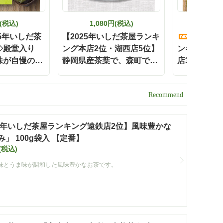
円(税込)
1,080円(税込)
648
25年いしだ茶
【2025年いしだ茶屋ランキ
【202
◇殿堂入り
ング本店2位・湖西店5位】
ンキング都
味が自慢の
静岡県産茶葉で、森町で作
店3位】森
ィーバッグ」
っています！ 黒ウーロン
ろや香」100
岡 森町 お茶
茶ティーバッグ5g×30ヶ入
番】
便不可】【定
【定番】
ペーン対象
ト】
25年いしだ茶屋ランキング遠鉄店2位】風味豊かな
」 100g袋入 【定番】
(税込)
味とうま味が調和した風味豊かなお茶です。