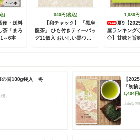
込)
640円(税込)
1,080
函便・送料
【和チャック】 「黒烏
夏9【20
し茶「まろ
龍茶」 ひも付きティーバッ
屋ランキング
 1～6本
グ11個入 おいしい黒ウー
◇】甘味と旨
ロン茶 お茶 【定番】
「濃旨緑茶テ
5g×40ヶ入 静
【ポスト投函
番】【キャン
外】【夏ギフ
 森の誉100g袋入 冬
【20
「初摘み
1,404円
の誉』
上品な甘