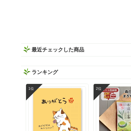
一杯に✨ 食事と一緒に楽しみやすく、い
つもの晩酌がちょっと特別な時間になり
ました🕐 濃い緑茶が好きな方には、この
味わいをぜひ一度体験してほしい🌿 もち
ろん静岡割だけでなく、お湯出しでも水
出しも出来ますよ🍵 暑い日は冷たい水出
し緑茶、ほっとしたい時間には温かい緑
茶、夜は静岡割と、その日の気分に合わ
せて楽しめます✨ しかもティーバッグだ
最近チェックした商品
から準備も簡単で、飲み終わった後の茶
殻の後始末も手軽🗑️ 本格的なお茶をもっ
と身近に楽しみたい時にも嬉しい存在で
す🌿 お茶どころ静岡ならではの、新しい
ランキング
晩酌スタイル「静岡割」 お酒好きさんも
緑茶好きさんも、保存しておうち時間に
試してみてください✨ インスタグラム @
ishidachaya 商品サイト https://www.ishid
a-chaya.com/kokuuma/ #PR#いしだ茶屋
#タイアップ#静岡割#濃旨緑茶ティーバ
ッグ