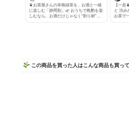
🍵お茶屋さんの本格緑茶を、お酒と一緒
【一息
に楽しむ「静岡割」🌿 おうちで晩酌を楽
と 渋みがなく 誰にでも好まれるような
しむなら、お酒だけじゃなく“割り材”に
お茶で一息🍵 黒烏龍
もこだわりたい✨ 今回味わったのは、い
い 紅茶
しだ茶屋のオンラインショップ限定商品
もあい 
【濃旨緑茶ティーバッグ 5g×8ヶ入】。
思います。 いしだ茶屋
なんとこちら、2025年度いしだ茶屋年間
「黒烏龍
売り上げNo.1👑 販売開始から多くの方に
細はス
愛されている、いしだ茶屋で人気のティ
で是非 チ
ーバッグ商品です🍵 特上の深蒸しで作ら
s://www
れた濃旨緑茶は、ティーバッグとは思え
@ishidachaya #
この商品を買った人はこんな商品も買っ
ないほどしっかりとした味わい😋 香ばし
#黒烏龍
い香りとお茶ならではの甘みがふわっと
広がって、まるで茶葉から丁寧に淹れた
ような本格的な美味しさを楽しめました
🍃 そして、ぜひ試してほしいのが「静岡
割」🍶🍵 濃旨緑茶ティーバッグで作った
緑茶をお酒で割るだけという、とっても
シンプルな楽しみ方です❣️ 水出しでもお
茶の旨みと濃さがしっかり感じられるか
ら、お酒と合わせても緑茶の存在感が消
えない😌 お茶の旨みとお酒の風味がバラ
ンスよく重なって、すっきり飲みやすい