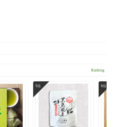
ンスタグラム @ishidachaya 商品サイト
https://www.ishida-chaya.jp/?mode=grp&
と緑茶塩
gid=365716 #PR#いしだ茶屋 #今日のお
けます。
茶 #お茶しよう #お茶が好き #お茶を楽
食べる
しむ #お茶のある生活 #お茶専門店 #お
塩気のバ
いしいお茶 #水出し茶#お茶好き#暑い日
てあっと
に飲みたい#濃旨緑茶ティーバッグ#お茶
ティーバッグ#濃旨緑茶#緑茶#お取り寄
 バニラ
せ#お取り寄せギフト
すすめだ
かく一度
の想いに
ださいね
選#美味
お茶 #
を楽しむ
#おいしい