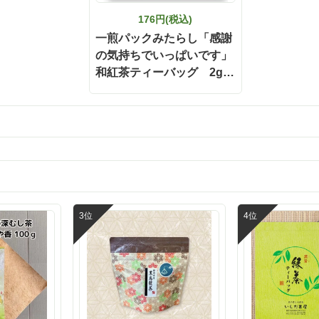
ているなと感じました。 そしてお茶漬
け！ 炊きたてのご飯にふりかけ
176円(税込)
を乗せて、熱いお茶かお湯をか
一煎パックみたらし「感謝
私はお茶をかけています。 一口
の気持ちでいっぱいです」
と、ダシの旨味・お茶の香り・
和紅茶ティーバッグ 2g×2
ランスが完璧！すごく美味しく
いう間に完食してしまいます😊 そして卵
ヶ入
かけご飯にふりかけをかけたり、
アイスに緑茶塩をかけるのもお
そうです。 国産原料にこだわった安心し
て食べられる美味しさ。 「とに
は食べて欲しい」という開発者
納得！ぜひチェックしてみてく
😊 @ishidachaya #いしだ茶屋 #タイアッ
プ#お茶漬け#&茶漬#こだわり厳
しいお茶漬け#簡単茶漬け#今日の
お茶しよう #お茶が好き #お茶
#お茶のある生活 #お茶専門店 
お茶