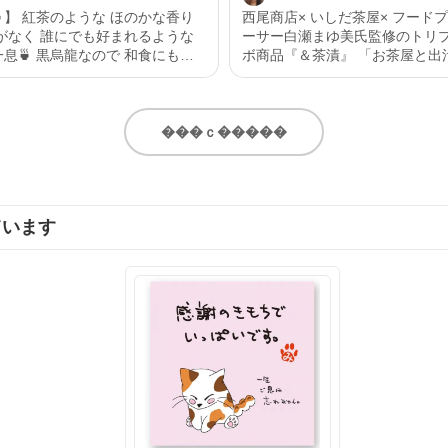
】 紅茶のような ほのかな香り
西尾商店× いしだ茶屋× フード
ーサー白瀬まゆ美氏監修のトリ
なので 和食にもあ
ボ商品『＆茶漬』 「お茶屋と出汁屋がタ
のような甘みもあるので 洋食に
ッグ」というこだわりを実感で
幅広く 美味しく召し上がれると
人のための究極のお茶漬け ふりかけは、
 静岡県産
天皇杯受賞の西尾商店さんのい
茶ティーバッグ」 5g×13ヶ入 詳
と、いしだ茶屋さん自慢の「森
���ｃ�����
トーリーに リンクを貼り付けたの
茶ふくよ香」を贅沢にブレンド
ェックしてみてください🙇‍♀️ http
風味とお茶の旨味が口いっぱい
.ishida-chaya.jp/?pid=172961890
ます。 緑茶塩は、粉末煎茶「のんぢゃう
いしだ茶屋 #タイアップ
もん」を配合。ベースには厳選
ています
茶 #ウーロン茶 #今日のお茶
塩を使用し、素材の味を邪魔し
い塩味に仕上げられてます。 まずはふり
かけとして食べてみました。 「
とした食感と同時に、天皇杯受
し削りの芳醇なダシの香りがフ
がり、その後にいしだ茶屋さん
茶「ふくよ香」のまろやかな旨
だけでご飯が進みます。 そして厳選され
た岩塩と、粉末煎茶「のんぢゃ
を混ぜた緑茶塩。これがまた美
て！塩味がカドがなくまろやか
の香りが素材の旨味を最大限に