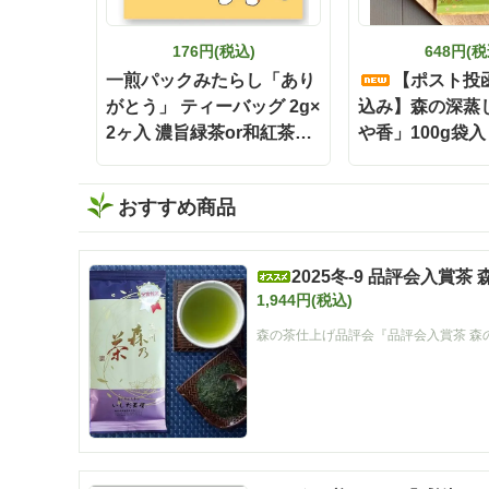
176円(税込)
648円(税
一煎パックみたらし「あり
【ポスト投
がとう」 ティーバッグ 2g×
込み】森の深蒸
2ヶ入 濃旨緑茶or和紅茶or
や香」100g袋入
ほうじ茶
おすすめ商品
2025冬-9 品評会入賞茶
1,944円(税込)
森の茶仕上げ品評会『品評会入賞茶 森