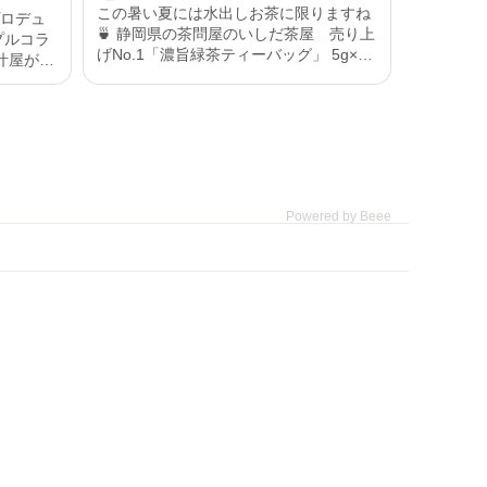
この暑い夏には水出しお茶に限りますね
プロデュ
🍵 静岡県の茶問屋のいしだ茶屋 売り上
プルコラ
げNo.1「濃旨緑茶ティーバッグ」 5g×15
ヶ入で水出し茶作って飲んでいます♪ 手
きる、大
軽に味わえるお茶屋の本格茶 「濃旨緑茶
ティーバッグ」 特上の深蒸しで作る濃旨
わし削り
緑茶は、手軽に飲めるティーバッグ茶で
の深蒸し
すが、 香ばしい香りとお茶の甘みが特徴
。ダシの
で、まるで茶葉で淹れたお茶のような美
に広がり
味しさが楽しめるんです🎶 水出しだから
Powered by Beee
味は薄いと思うかもしれませんがそんな
された岩
ことはなくお茶の旨みと香ばしさお茶の
ない優し
いい香りを味わえます🫶 透き通ったグリ
ーンがとても綺麗で涼しげ🎐 販売開始か
サクッ」
ら多くのお客様にご愛飲頂いていていし
賞のいわ
だ茶屋で最も人気のあるティーバッグ商
ワッと広
品‼️ お湯出しはもちろん、手軽に水出し
の深蒸し
も楽しめ、茶殻の後始末が不要な点も人
味。これ
気のひとつ✨ ご自宅で手軽に本格茶を美
味しく味わいたい方にぴったりなティー
うもん」
バッグ茶になっています🙌 500mlのボト
味しく
ル容器🫙にいれて水分補給としても気軽
で、緑茶
に持ち歩きできるのもいいですよね👌 イ
引き出し