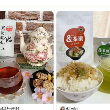
a1127ws0416
aki_eden