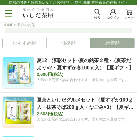
自然の甘みと旨味を活かしたお茶作り、静岡 森町 本格茶葉の通販サイト
検索
ログイン
カート
HOME
季節のお茶
おすすめ順
価格順
新着順
夏12 涼彩セット~夏の銘茶２種~（夏茶だ
より×2・夏すずか各100ｇ入）【夏ギフト】
2,600円(税込)
人気の上煎茶の詰め合わせです。贈り物にも最適です。
夏茶といしだグルメセット（夏すずか100ｇ
入・抹茶そば200ｇ入・なごみ×3）【夏ギフ
2,668円(税込)
ト】
人気の上煎茶の詰め合わせです。贈り物にも最適です。