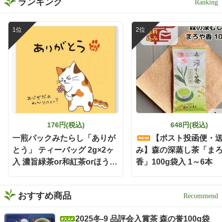
ランキング
176円(税込)
648円(税込)
一煎パックみたらし「ありが
【ポスト投函便・
とう」 ティーバッグ 2g×2ヶ
み】森の深蒸し茶「ま
入 濃旨緑茶or和紅茶orほうじ
香」100g袋入 1～6本
茶
おすすめ商品
2025冬-9 品評会入賞茶 森の誉100g袋