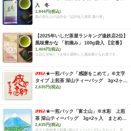
入 冬
1,944円(税込)
森の茶仕上げ品評会『品評会入賞茶 森の誉』
【2025年いしだ茶屋ランキング遠鉄店2位】
風味豊かな 「初摘み」 100g袋入 【定番】
1,404円(税込)
上品な甘味とうま味が調和した風味豊かなお茶です。
★一煎パック「感謝をこめて」※文字
タイプ 上煎茶 深山ティーバッグ 3g×2ヶ
2,635円(税込)
入 まとめ買いセット【ポスト投函便・送料
込み】
★一煎パック「富士山」※水彩 上煎
茶 深山ティーバッグ 3g×2ヶ入 まとめ買
2,635円(税込)
いセット【ポスト投函便・送料込み】
ポスト投函便で到着♪深山ティーバッグ2ヶ入セット。甘