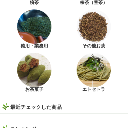
粉茶
棒茶（茎茶）
徳用・業務用
その他お茶
お茶菓子
エトセトラ
最近チェックした商品