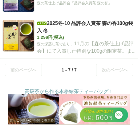
森の茶仕上げ品評会『品評会入賞茶 森の誉』
2025冬-10 品評会入賞茶 森の香100g袋
入 冬
1,296円(税込)
11月の【森の茶仕上げ品評
森の深蒸し茶であり、
会】にて入賞した特別な100gの限定茶。ま
ろやかなコクと深みのある味わいが特徴。甘
味を感じる贈り物に最適。真空窒素充填パッ
前のページへ
1 - 7 / 7
次のページへ
クで鮮度保持。保存方法にも配慮。
高級茶から作る本格緑茶ティーバッグ！