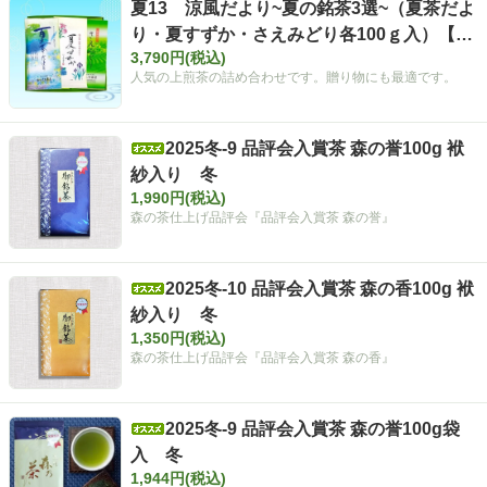
夏13 涼風だより~夏の銘茶3選~（夏茶だよ
り・夏すずか・さえみどり各100ｇ入）【夏
3,790円(税込)
ギフト】
人気の上煎茶の詰め合わせです。贈り物にも最適です。
2025冬-9 品評会入賞茶 森の誉100g 袱
紗入り 冬
1,990円(税込)
森の茶仕上げ品評会『品評会入賞茶 森の誉』
2025冬-10 品評会入賞茶 森の香100g 袱
紗入り 冬
1,350円(税込)
森の茶仕上げ品評会『品評会入賞茶 森の香』
2025冬-9 品評会入賞茶 森の誉100g袋
入 冬
1,944円(税込)