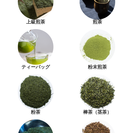
上級煎茶
煎茶
ティーバッグ
粉末煎茶
粉茶
棒茶（茎茶）