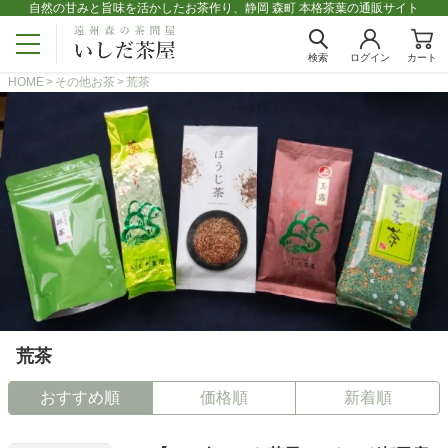
自然の甘みと旨味を活かしたお茶作り、静岡 森町 本格茶葉の通販サイト
検索
ログイン
カート
HOME
その他お茶
荒茶
荒茶
おすすめ順
価格順
新着順