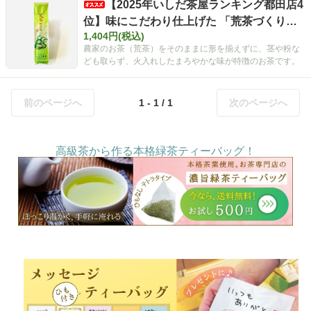
【2025年いしだ茶屋ランキング都田店4
位】味にこだわり仕上げた 「荒茶づくり」2
1,404円(税込)
00g
農家のお茶（荒茶）をそのままに形を揃えずに、茎や粉な
ども取らず、火入れしたまろやかな味が特徴のお茶です。
前のページへ
1 - 1 / 1
次のページへ
高級茶から作る本格緑茶ティーバッグ！