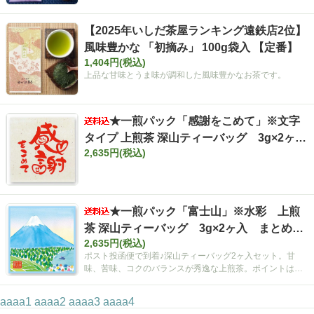
【2025年いしだ茶屋ランキング遠鉄店2位】
風味豊かな 「初摘み」 100g袋入 【定番】
1,404円(税込)
上品な甘味とうま味が調和した風味豊かなお茶です。
★一煎パック「感謝をこめて」※文字
タイプ 上煎茶 深山ティーバッグ 3g×2ヶ
2,635円(税込)
入 まとめ買いセット【ポスト投函便・送料
込み】
★一煎パック「富士山」※水彩 上煎
茶 深山ティーバッグ 3g×2ヶ入 まとめ買
2,635円(税込)
いセット【ポスト投函便・送料込み】
ポスト投函便で到着♪深山ティーバッグ2ヶ入セット。甘
味、苦味、コクのバランスが秀逸な上煎茶。ポイントは空
間広がるティーバッグ！
aaaa1
aaaa2
aaaa3
aaaa4