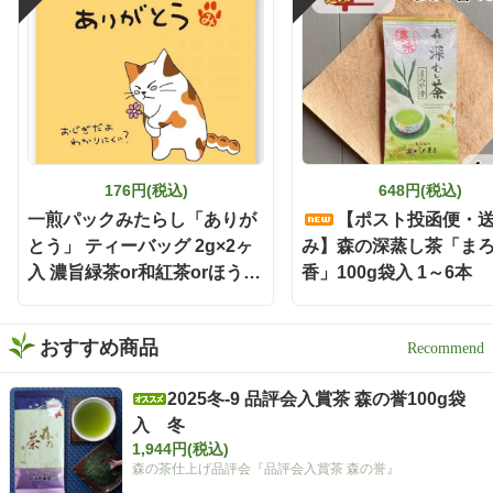
176円(税込)
648円(税込)
一煎パックみたらし「ありが
【ポスト投函便・
とう」 ティーバッグ 2g×2ヶ
み】森の深蒸し茶「ま
入 濃旨緑茶or和紅茶orほうじ
香」100g袋入 1～6本
茶
おすすめ商品
2025冬-9 品評会入賞茶 森の誉100g袋
入 冬
1,944円(税込)
森の茶仕上げ品評会『品評会入賞茶 森の誉』