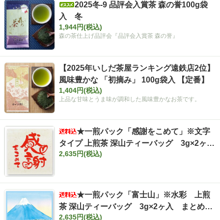
2025冬-9 品評会入賞茶 森の誉100g袋
入 冬
1,944円(税込)
森の茶仕上げ品評会『品評会入賞茶 森の誉』
【2025年いしだ茶屋ランキング遠鉄店2位】
風味豊かな 「初摘み」 100g袋入 【定番】
1,404円(税込)
上品な甘味とうま味が調和した風味豊かなお茶です。
★一煎パック「感謝をこめて」※文字
タイプ 上煎茶 深山ティーバッグ 3g×2ヶ
2,635円(税込)
入 まとめ買いセット【ポスト投函便・送料
込み】
★一煎パック「富士山」※水彩 上煎
茶 深山ティーバッグ 3g×2ヶ入 まとめ買
2,635円(税込)
いセット【ポスト投函便・送料込み】