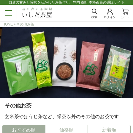
自然の甘みと旨味を活かしたお茶作り、静岡 森町 本格茶葉の通販サイト
検索
ログイン
カート
HOME
その他お茶
その他お茶
玄米茶やほうじ茶など、緑茶以外のその他のお茶です
おすすめ順
価格順
新着順