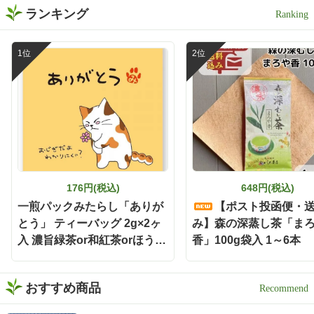
ランキング
176円(税込)
648円(税込)
一煎パックみたらし「ありが
【ポスト投函便・
とう」 ティーバッグ 2g×2ヶ
み】森の深蒸し茶「ま
入 濃旨緑茶or和紅茶orほうじ
香」100g袋入 1～6本
茶
おすすめ商品