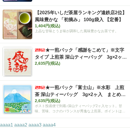
【2025年いしだ茶屋ランキング遠鉄店2位】
風味豊かな 「初摘み」 100g袋入 【定番】
1,404円(税込)
上品な甘味とうま味が調和した風味豊かなお茶です。
★一煎パック「感謝をこめて」※文字
タイプ 上煎茶 深山ティーバッグ 3g×2ヶ
2,635円(税込)
入 まとめ買いセット【ポスト投函便・送料
込み】
★一煎パック「富士山」※水彩 上煎
茶 深山ティーバッグ 3g×2ヶ入 まとめ買
2,635円(税込)
いセット【ポスト投函便・送料込み】
ポスト投函便で到着♪深山ティーバッグ2ヶ入セット。甘
味、苦味、コクのバランスが秀逸な上煎茶。ポイントは空
間広がるティーバッグ！
aaaa1
aaaa2
aaaa3
aaaa4