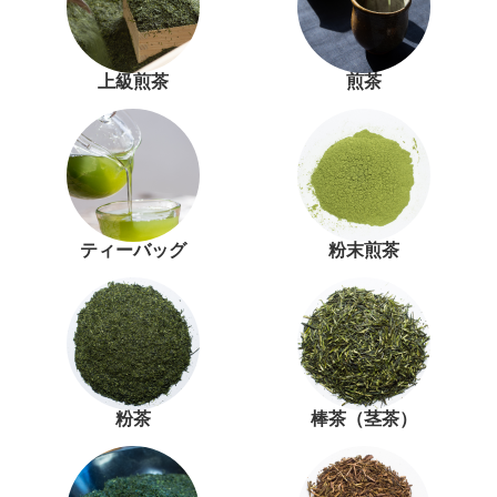
上級煎茶
煎茶
ティーバッグ
粉末煎茶
粉茶
棒茶（茎茶）