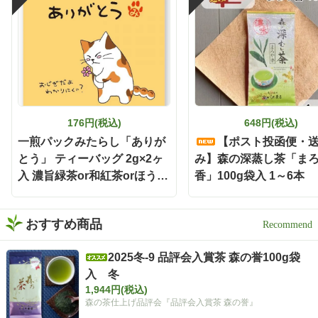
176円(税込)
648円(税込)
一煎パックみたらし「ありが
【ポスト投函便・
とう」 ティーバッグ 2g×2ヶ
み】森の深蒸し茶「ま
入 濃旨緑茶or和紅茶orほうじ
香」100g袋入 1～6本
茶
おすすめ商品
2025冬-9 品評会入賞茶 森の誉100g袋
入 冬
1,944円(税込)
森の茶仕上げ品評会『品評会入賞茶 森の誉』