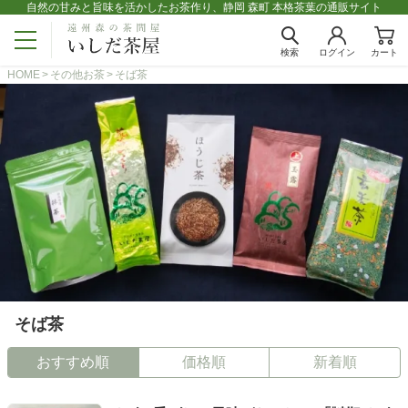
自然の甘みと旨味を活かしたお茶作り、静岡 森町 本格茶葉の通販サイト
検索
ログイン
カート
HOME
その他お茶
そば茶
そば茶
おすすめ順
価格順
新着順