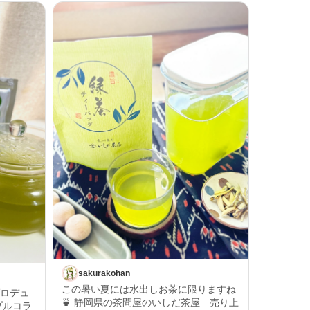
sakurakohan
この暑い夏には水出しお茶に限りますね
プロデュ
🍵 静岡県の茶問屋のいしだ茶屋 売り上
プルコラ