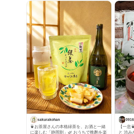
sakurakohan
0916
🍵お茶屋さんの本格緑茶を、お酒と一緒
【一息
に楽しむ「静岡割」🌿 おうちで晩酌を楽
と 渋みがなく 誰にでも好まれるような