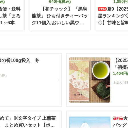
込)
640円(税込)
1,080
函便・送料
【和チャック】 「黒烏
夏9【20
し茶「まろ
龍茶」 ひも付きティーバッ
屋ランキング
 1～6本
グ11個入 おいしい黒ウー
◇】甘味と旨
ロン茶 お茶 【定番】
「濃旨緑茶テ
5g×40ヶ入 静
【ポスト投函
番】【キャン
外】【夏ギフ
 森の誉100g袋入 冬
【20
「初摘み
1,404円
の誉』
上品な甘
めて」※文字タイプ 上煎茶
★
入 まとめ買いセット【ポス
バッグ