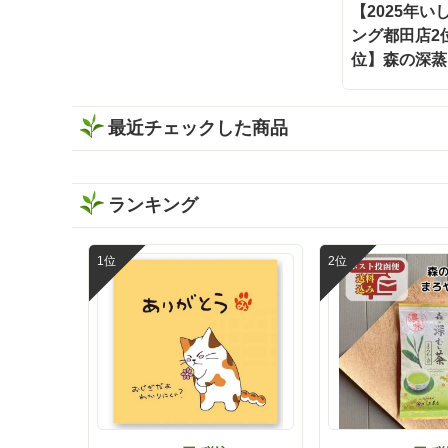
ました🕐 濃い緑茶が好きな方には、この
【2025年
味わいをぜひ一度体験してほしい🌿 もち
ング都田店2
ろん静岡割だけでなく、お湯出しでも水
出しも出来ますよ🍵 暑い日は冷たい水出
位】森の深蒸
し緑茶、ほっとしたい時間には温かい緑
香」100g袋
茶、夜は静岡割と、その日の気分に合わ
せて楽しめます✨ しかもティーバッグだ
最近チェックした商品
から準備も簡単で、飲み終わった後の茶
殻の後始末も手軽🗑️ 本格的なお茶をもっ
と身近に楽しみたい時にも嬉しい存在で
す🌿 お茶どころ静岡ならではの、新しい
ランキング
晩酌スタイル「静岡割」 お酒好きさんも
緑茶好きさんも、保存しておうち時間に
試してみてください✨ インスタグラム @
ishidachaya 商品サイト https://www.ishid
a-chaya.com/kokuuma/ #PR#いしだ茶屋
#タイアップ#静岡割#濃旨緑茶ティーバ
ッグ