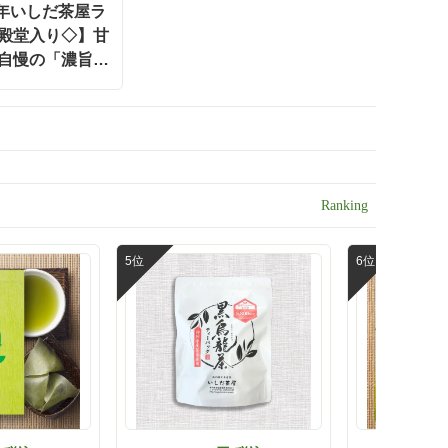
けます。
5年いしだ茶屋ラ
茶 #お茶しよう #お茶が好き #お茶を楽
食べる
しむ #お茶のある生活 #お茶専門店 #お
殿堂入り◇】甘
塩気のバ
いしいお茶 #水出し茶#お茶好き#暑い日
てあっと
自慢の「濃旨緑
に飲みたい#濃旨緑茶ティーバッグ#お茶
グ」 5g×40ヶ
ティーバッグ#濃旨緑茶#緑茶#お取り寄
 バニラ
町 お茶 【ポスト
せ#お取り寄せギフト
すすめだ
】【定番】【キ
かく一度
対象外】【夏ギ
の想いに
ださいね
選#美味
お茶 #
を楽しむ
#おいしい