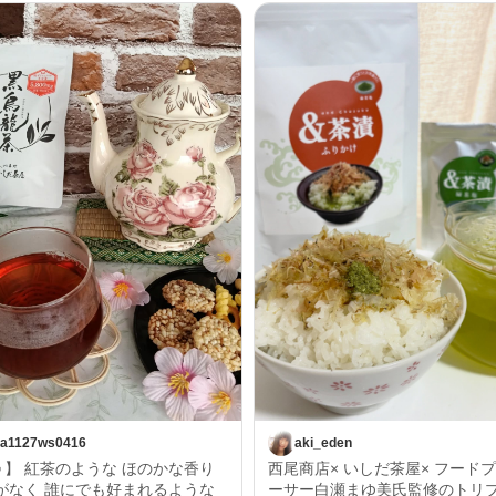
a1127ws0416
aki_eden
】 紅茶のような ほのかな香り
西尾商店× いしだ茶屋× フード
ーサー白瀬まゆ美氏監修のトリ