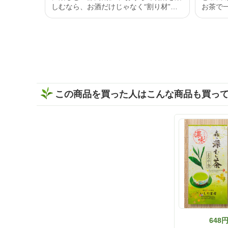
しむなら、お酒だけじゃなく“割り材”に
お茶で一息🍵 黒烏龍
もこだわりたい✨ 今回味わったのは、い
い 紅茶
しだ茶屋のオンラインショップ限定商品
もあい 
【濃旨緑茶ティーバッグ 5g×8ヶ入】。
思います。 いしだ茶屋
なんとこちら、2025年度いしだ茶屋年間
「黒烏龍
売り上げNo.1👑 販売開始から多くの方に
細はス
愛されている、いしだ茶屋で人気のティ
で是非 チ
ーバッグ商品です🍵 特上の深蒸しで作ら
s://www
れた濃旨緑茶は、ティーバッグとは思え
@ishidachaya #
この商品を買った人はこんな商品も買っ
ないほどしっかりとした味わい😋 香ばし
#黒烏龍
い香りとお茶ならではの甘みがふわっと
広がって、まるで茶葉から丁寧に淹れた
ような本格的な美味しさを楽しめました
🍃 そして、ぜひ試してほしいのが「静岡
割」🍶🍵 濃旨緑茶ティーバッグで作った
緑茶をお酒で割るだけという、とっても
シンプルな楽しみ方です❣️ 水出しでもお
茶の旨みと濃さがしっかり感じられるか
ら、お酒と合わせても緑茶の存在感が消
えない😌 お茶の旨みとお酒の風味がバラ
ンスよく重なって、すっきり飲みやすい
一杯に✨ 食事と一緒に楽しみやすく、い
つもの晩酌がちょっと特別な時間になり
648