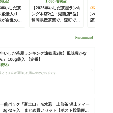
円(税込)
1,080円(税込)
648
25年いしだ茶
【2025年いしだ茶屋ランキ
【202
◇殿堂入り
ング本店2位・湖西店5位】
ンキング都
味が自慢の
静岡県産茶葉で、森町で作
店3位】森
ィーバッグ」
っています！ 黒ウーロン
ろや香」100
岡 森町 お茶
茶ティーバッグ5g×30ヶ入
番】
便不可】【定
【定番】
ペーン対象
ト】
25年いしだ茶屋ランキング遠鉄店2位】風味豊かな
」 100g袋入 【定番】
(税込)
味とうま味が調和した風味豊かなお茶です。
一煎パック「富士山」※水彩 上煎茶 深山ティー
 3g×2ヶ入 まとめ買いセット【ポスト投函便・