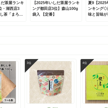
を乗せて、熱いお茶かお湯をか
いしだ茶屋ランキ
【2025年いしだ茶屋ランキ
夏9【202
私はお茶をかけています。 一口
位・湖西店3
ング都田店3位】森山100g
ンキング◇
と、ダシの旨味・お茶の香り・
し茶「まろや
袋入 【定番】
ランスが完璧！すごく美味しく
味と旨味が
いう間に完食してしまいます😊 そして卵
入 【定番】
茶ティーバッ
かけご飯にふりかけをかけたり、
入 静岡 森
アイスに緑茶塩をかけるのもお
投函便不可
そうです。 国産原料にこだわった安心し
て食べられる美味しさ。 「とに
ャンペーン
は食べて欲しい」という開発者
フト】
納得！ぜひチェックしてみてく
😊 @ishidachaya #いしだ茶屋 #タイアッ
プ#お茶漬け#&茶漬#こだわり厳
しいお茶漬け#簡単茶漬け#今日の
お茶しよう #お茶が好き #お茶
#お茶のある生活 #お茶専門店 
お茶