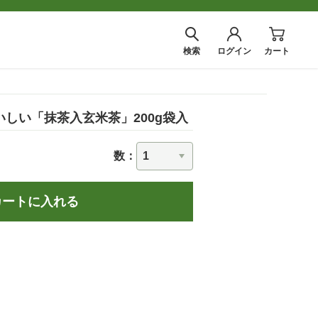
検索
ログイン
カート
しい「抹茶入玄米茶」200g袋入
数：
カートに入れる