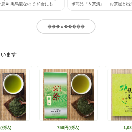
なので 和食にもあ
ボ商品『＆茶漬』 「お茶屋と出汁屋がタ
のような甘みもあるので 洋食に
ッグ」というこだわりを実感で
幅広く 美味しく召し上がれると
人のための究極のお茶漬け ふりかけは、
 静岡県産
天皇杯受賞の西尾商店さんのい
茶ティーバッグ」 5g×13ヶ入 詳
と、いしだ茶屋さん自慢の「森
���ｃ�����
トーリーに リンクを貼り付けたの
茶ふくよ香」を贅沢にブレンド
ェックしてみてください🙇‍♀️ http
風味とお茶の旨味が口いっぱい
.ishida-chaya.jp/?pid=172961890
ます。 緑茶塩は、粉末煎茶「のんぢゃう
いしだ茶屋 #タイアップ
もん」を配合。ベースには厳選
ています
茶 #ウーロン茶 #今日のお茶
塩を使用し、素材の味を邪魔し
い塩味に仕上げられてます。 まずはふり
かけとして食べてみました。 「
とした食感と同時に、天皇杯受
し削りの芳醇なダシの香りがフ
がり、その後にいしだ茶屋さん
茶「ふくよ香」のまろやかな旨
だけでご飯が進みます。 そして厳選され
た岩塩と、粉末煎茶「のんぢゃ
を混ぜた緑茶塩。これがまた美
て！塩味がカドがなくまろやか
の香りが素材の旨味を最大限に
ているなと感じました。 そしてお茶漬
け！ 炊きたてのご飯にふりかけ
円(税込)
756円(税込)
1,0