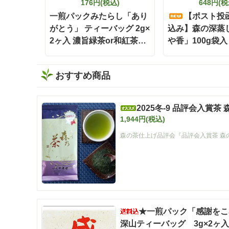
176円(税込)
648円(税
一煎パックみたらし「あり
【ポスト投
がとう」 ティーバッグ 2g×
込み】森の深蒸
2ヶ入 濃旨緑茶or和紅茶or
や香」100g袋入
ほうじ茶
おすすめ商品
2025冬-9 品評会入賞茶
1,944円(税込)
森の茶仕上げ品評会『品評会入賞茶 森
★一煎パック「感謝をこ
深山ティーバッグ 3g×2ヶ