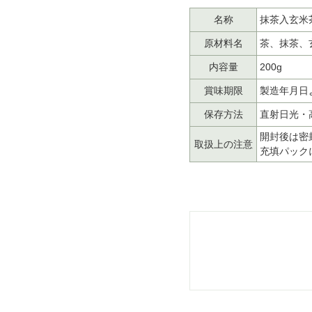
名称
抹茶入玄米
原材料名
茶、抹茶、
内容量
200g
賞味期限
製造年月日
保存方法
直射日光・
開封後は密
取扱上の注意
充填パック