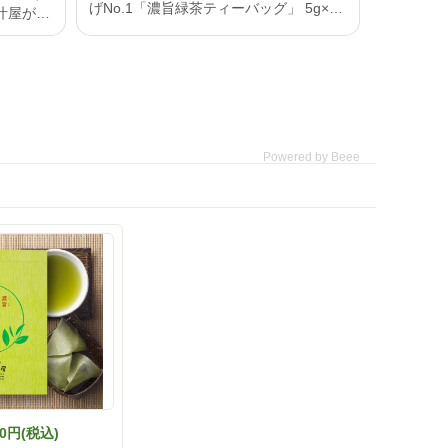
げNo.1「濃旨緑茶ティーバッグ」 5g×15
ヶ入で水出し茶作って飲んでいます♪ 手
きる、大
軽に味わえるお茶屋の本格茶 「濃旨緑茶
ティーバッグ」 特上の深蒸しで作る濃旨
わし削り
緑茶は、手軽に飲めるティーバッグ茶で
の深蒸し
すが、 香ばしい香りとお茶の甘みが特徴
。ダシの
で、まるで茶葉で淹れたお茶のような美
に広がり
味しさが楽しめるんです🎶 水出しだから
Powered by Beee
味は薄いと思うかもしれませんがそんな
された岩
ことはなくお茶の旨みと香ばしさお茶の
ない優し
いい香りを味わえます🫶 透き通ったグリ
ーンがとても綺麗で涼しげ🎐 販売開始か
サクッ」
ら多くのお客様にご愛飲頂いていていし
賞のいわ
だ茶屋で最も人気のあるティーバッグ商
ワッと広
品‼️ お湯出しはもちろん、手軽に水出し
の深蒸し
も楽しめ、茶殻の後始末が不要な点も人
味。これ
気のひとつ✨ ご自宅で手軽に本格茶を美
味しく味わいたい方にぴったりなティー
うもん」
バッグ茶になっています🙌 500mlのボト
味しく
ル容器🫙にいれて水分補給としても気軽
で、緑茶
に持ち歩きできるのもいいですよね👌 イ
引き出し
ンスタグラム @ishidachaya 商品サイト
https://www.ishida-chaya.jp/?mode=grp&
と緑茶塩
80円(税込)
gid=365716 #PR#いしだ茶屋 #今日のお