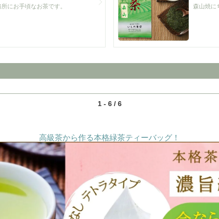
務所にお手頃なお茶です。
森山焼に
1 - 6 / 6
高級茶から作る本格緑茶ティーバッグ！