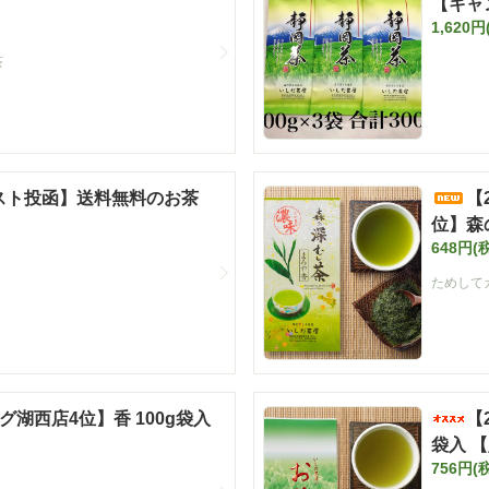
【キャ
1,620円
茶
ポスト投函】送料無料のお茶
【
位】森
648円(
ためして
グ湖西店4位】香 100g袋入
【
袋入 
756円(