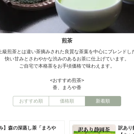
煎茶
上級煎茶とは違い茶摘みされた良質な茶葉を中心にブレンドし
快い甘みとさわやかな渋みのあるお茶に仕上げています。
ご自宅で本格茶をお手頃価格で味わえます。
<おすすめ煎茶>
香、まろや香
おすすめ順
価格順
新着順
み】森の深蒸し茶「まろや
訳あり