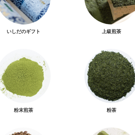
いしだのギフト
上級煎茶
粉末煎茶
粉茶