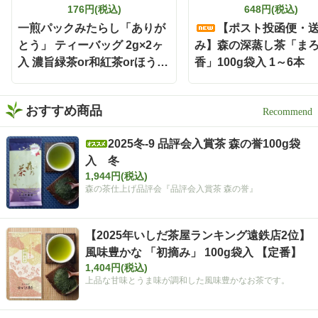
😌 お茶の旨みとお酒の風味
176円(税込)
648円(税込)
がバランスよく重なって、
一煎パックみたらし「ありが
【ポスト投函便・
すっきり飲みやすい一杯に
とう」 ティーバッグ 2g×2ヶ
み】森の深蒸し茶「ま
✨ 食事と一緒に楽しみやす
く、いつもの晩酌がちょっ
入 濃旨緑茶or和紅茶orほうじ
香」100g袋入 1～6本
と特別な時間になりました
茶
🕐 濃い緑茶が好きな方に
は、この味わいをぜひ一度
おすすめ商品
体験してほしい🌿 もちろん
静岡割だけでなく、お湯出
しでも水出しも出来ますよ
2025冬-9 品評会入賞茶 森の誉100g袋
🍵 暑い日は冷たい水出し緑
入 冬
茶、ほっとしたい時間には
1,944円(税込)
温かい緑茶、夜は静岡割
森の茶仕上げ品評会『品評会入賞茶 森の誉』
と、その日の気分に合わせ
て楽しめます✨ しかもティ
ーバッグだから準備も簡単
【2025年いしだ茶屋ランキング遠鉄店2位】
で、飲み終わった後の茶殻
の後始末も手軽🗑️ 本格的な
風味豊かな 「初摘み」 100g袋入 【定番】
お茶をもっと身近に楽しみ
1,404円(税込)
たい時にも嬉しい存在です
上品な甘味とうま味が調和した風味豊かなお茶です。
🌿 お茶どころ静岡ならでは
の、新しい晩酌スタイル
「静岡割」 お酒好きさんも