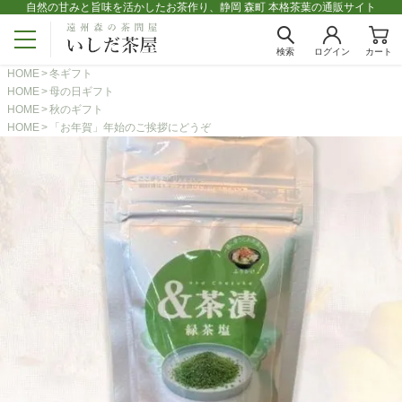
自然の甘みと旨味を活かしたお茶作り、静岡 森町 本格茶葉の通販サイト
検索
ログイン
カート
HOME
冬ギフト
HOME
母の日ギフト
HOME
秋のギフト
HOME
「お年賀」年始のご挨拶にどうぞ