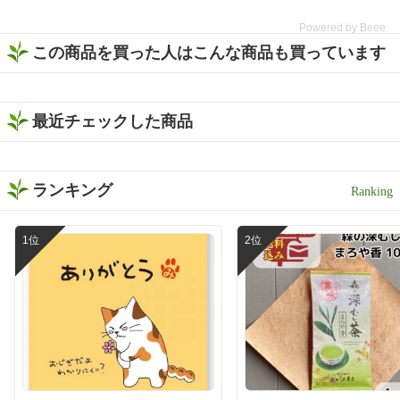
緑茶ティーバッグ 5g×8ヶ
静岡県産 「黒烏龍茶ティ
入】。 なんとこちら、2025
ーバッグ」 5g×13ヶ入 詳細
Powered by Beee
年度いしだ茶屋年間売り上
はストーリーに リンクを貼
この商品を買った人はこんな商品も買っています
げNo.1👑 販売開始から多く
り付けたので是非 チェック
の方に愛されている、いし
してみてください🙇‍♀️ https://
だ茶屋で人気のティーバッ
www.ishida-chaya.jp/?pid=1
グ商品です🍵 特上の深蒸し
72961890 @ishidachaya #
で作られた濃旨緑茶は、テ
最近チェックした商品
いしだ茶屋 #タイアップ #
ィーバッグとは思えないほ
黒烏龍茶 #ウーロン茶 #今
どしっかりとした味わい😋
日のお茶
香ばしい香りとお茶ならで
はの甘みがふわっと広がっ
ランキング
て、まるで茶葉から丁寧に
淹れたような本格的な美味
しさを楽しめました🍃 そし
て、ぜひ試してほしいのが
「静岡割」🍶🍵 濃旨緑茶テ
ィーバッグで作った緑茶を
お酒で割るだけという、と
ってもシンプルな楽しみ方
です❣️ 水出しでもお茶の旨
みと濃さがしっかり感じら
れるから、お酒と合わせて
も緑茶の存在感が消えない