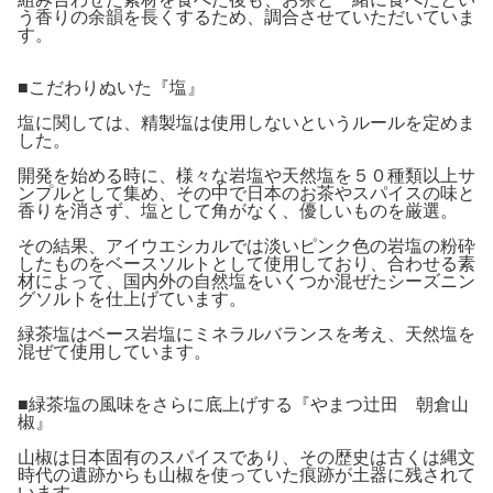
う香りの余韻を長くするため、調合させていただいていま
す。
■こだわりぬいた『塩』
塩に関しては、精製塩は使用しないというルールを定めま
した。
開発を始める時に、様々な岩塩や天然塩を５０種類以上サ
ンプルとして集め、その中で日本のお茶やスパイスの味と
香りを消さず、塩として角がなく、優しいものを厳選。
その結果、アイウエシカルでは淡いピンク色の岩塩の粉砕
したものをベースソルトとして使用しており、合わせる素
材によって、国内外の自然塩をいくつか混ぜたシーズニン
グソルトを仕上げています。
緑茶塩はベース岩塩にミネラルバランスを考え、天然塩を
混ぜて使用しています。
■緑茶塩の風味をさらに底上げする『やまつ辻田 朝倉山
椒』
山椒は日本固有のスパイスであり、その歴史は古くは縄文
時代の遺跡からも山椒を使っていた痕跡が土器に残されて
います。