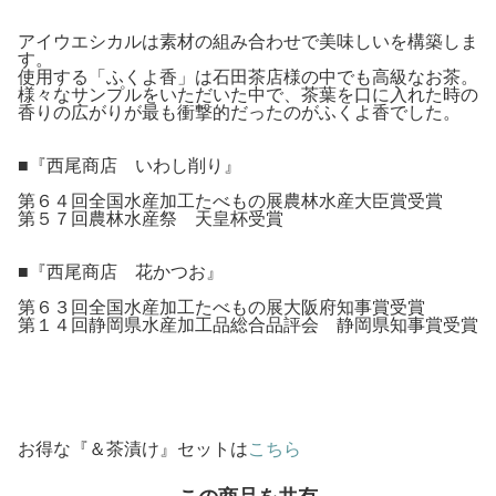
アイウエシカルは素材の組み合わせで美味しいを構築しま
す。
使用する「ふくよ香」は石田茶店様の中でも高級なお茶。
様々なサンプルをいただいた中で、茶葉を口に入れた時の
香りの広がりが最も衝撃的だったのがふくよ香でした。
■『西尾商店 いわし削り』
第６４回全国水産加工たべもの展農林水産大臣賞受賞
第５７回農林水産祭 天皇杯受賞
■『西尾商店 花かつお』
第６３回全国水産加工たべもの展大阪府知事賞受賞
第１４回静岡県水産加工品総合品評会 静岡県知事賞受賞
お得な『＆茶漬け』セットは
こちら