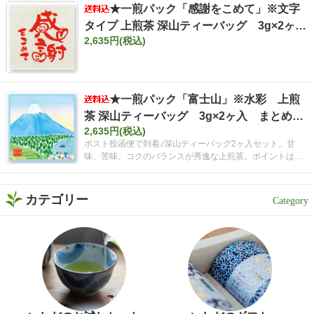
★一煎パック「感謝をこめて」※文字
緑茶好きさんも、保存して
おうち時間に試してみてく
タイプ 上煎茶 深山ティーバッグ 3g×2ヶ
ださい✨ インスタグラム @i
2,635円(税込)
入 まとめ買いセット【ポスト投函便・送料
shidachaya 商品サイト http
込み】
s://www.ishida-chaya.com/k
okuuma/ #PR#いしだ茶屋 #
タイアップ#静岡割#濃旨緑
★一煎パック「富士山」※水彩 上煎
茶ティーバッグ
茶 深山ティーバッグ 3g×2ヶ入 まとめ買
2,635円(税込)
いセット【ポスト投函便・送料込み】
ポスト投函便で到着♪深山ティーバッグ2ヶ入セット。甘
味、苦味、コクのバランスが秀逸な上煎茶。ポイントは空
間広がるティーバッグ！
カテゴリー