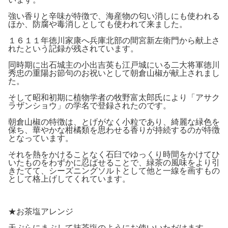
強い香りと辛味が特徴で、海産物の匂い消しにも使われる
ほか、防腐や毒消しとしても使われて来ました。
１６１１年徳川家康へ兵庫北部の間宮新左衛門から献上さ
れたという記録が残されています。
同時期に出石城主の小出吉英も江戸城にいる二大将軍徳川
秀忠の重陽お節句のお祝いとして朝倉山椒が献上されまし
た。
そして昭和初期に植物学者の牧野富太郎氏により「アサク
ラザンショウ」の学名で登録されたのです。
朝倉山椒の特徴は、とげがなく小粒であり、綺麗な緑色を
保ち、華やかな柑橘類を思わせる香りが持続するのが特徴
となっています。
それを熱をかけることなく石臼でゆっくり時間をかけてひ
いたものをわずかに忍ばせることで、緑茶の風味をより引
きたてて、シーズニングソルトとして他と一線を画すもの
として格上げしてくれています。
★お茶塩アレンジ
天ぷらにまぶして抹茶塩のようにお使いいただけます。