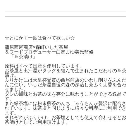
☆とにかく一度は食べて欲しい☆
蒲原西尾商店×森町いしだ茶屋
＆フードプロデューサー白瀬まゆ美氏監修
「＆茶漬け」
原料はすべて国産を使用しています。
お茶屋と出汁屋がタッグを組んで生まれたこだわりの＆茶
漬け。
ふりかけには天皇杯受賞の西尾商店のいわし削りをふんだ
んに使い、いしだ茶屋自慢の森の深蒸し茶ふくよ香を合わ
せました。
ダシの風味とお茶の味を存分に味わうことができる逸品で
す。
また緑茶塩には粉末煎茶のんち゛ゃうもんが贅沢に配合さ
れています。抹茶塩と同じように様々な料理にご利用でき
ます。
それぞれがふりかけ、お茶塩としても使えて合わせるとお
茶漬けとしてご利用頂けます。