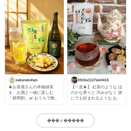
sakurakohan
0916a1127ws0416
🍵お茶屋さんの本格緑茶
【一息🍵】 紅茶のような ほ
を、お酒と一緒に楽しむ
のかな香りと 渋みがなく 誰
「静岡割」🌿 おうちで晩酌
にでも好まれるような お茶
を楽しむなら、お酒だけじ
で一息🍵 黒烏龍なので 和食
ゃなく“割り材”にもこだわ
にもあい 紅茶のような甘み
りたい✨ 今回味わったの
もあるので 洋食にもあい 幅
は、いしだ茶屋のオンライ
広く 美味しく召し上がれる
���ｃ�����
ンショップ限定商品【濃旨
と思います。 いしだ茶屋