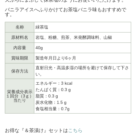
バニラアイスへふりかけてお茶塩バニラ味もおすすめで
す。
名称
緑茶塩
原材料名
岩塩、粉糖、煎茶、米発酵調味料、山椒
内容量
40g
賞味期限
製造年月日より6ヶ月
直射日光・高温多湿の場所を避けて保存して下さ
保存方法
い。
エネルギー：3 kcal
たんぱく質：0.3 g
栄養成分表示
１回分（3ｇ）
脂質：0.3 g
当たり
炭水化物：1.5 g
食塩相当量：0.7g
お得な『＆茶漬け』セットは
こちら