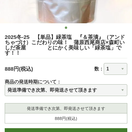
2025冬-25 【単品】緑茶塩 『＆茶漬』（アンド
ちゃづけ）こだわりの味！ 蒲原西尾商店×森町い
しだ茶屋 とにかく美味しい「緑茶塩」で
す！！
888円(税込)
数：
商品の発送時期について：
発送準備でき次第、即発送させて頂きます
888円(税込)