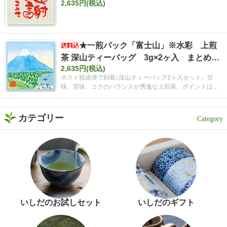
2,635円(税込)
入 まとめ買いセット【ポスト投函便・送料
込み】
★一煎パック「富士山」※水彩 上煎
茶 深山ティーバッグ 3g×2ヶ入 まとめ買
2,635円(税込)
いセット【ポスト投函便・送料込み】
ポスト投函便で到着♪深山ティーバッグ2ヶ入セット。甘
味、苦味、コクのバランスが秀逸な上煎茶。ポイントは空
間広がるティーバッグ！
カテゴリー
いしだのお試しセット
いしだのギフト