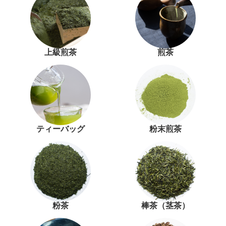
上級煎茶
煎茶
ティーバッグ
粉末煎茶
粉茶
棒茶（茎茶）