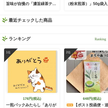
旨味が自慢の「濃旨緑茶ティ
です❣️ 水出しでもお茶の旨
（粉末煎茶）」50g袋入
みと濃さがしっかり感じら
ーバッグ」 5g×40ヶ入 静岡
番】
れるから、お酒と合わせて
森町 お茶 【ポスト投函便不
も緑茶の存在感が消えない
最近チェックした商品
可】【定番】【キャンペーン
😌 お茶の旨みとお酒の風味
がバランスよく重なって、
対象外】【夏ギフト】
すっきり飲みやすい一杯に
✨ 食事と一緒に楽しみやす
ランキング
く、いつもの晩酌がちょっ
と特別な時間になりました
🕐 濃い緑茶が好きな方に
は、この味わいをぜひ一度
体験してほしい🌿 もちろん
静岡割だけでなく、お湯出
しでも水出しも出来ますよ
🍵 暑い日は冷たい水出し緑
茶、ほっとしたい時間には
温かい緑茶、夜は静岡割
と、その日の気分に合わせ
て楽しめます✨ しかもティ
ーバッグだから準備も簡単
176円(税込)
648円(税込)
で、飲み終わった後の茶殻
の後始末も手軽🗑️ 本格的な
一煎パックみたらし「ありが
【ポスト投函便・