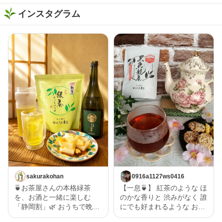
インスタグラム
sakurakohan
0916a1127ws0416
🍵お茶屋さんの本格緑茶
【一息🍵】 紅茶のような ほ
を、お酒と一緒に楽しむ
のかな香りと 渋みがなく 誰
「静岡割」🌿 おうちで晩酌
にでも好まれるような お茶
を楽しむなら、お酒だけじ
で一息🍵 黒烏龍なので 和食