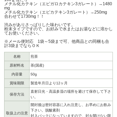
メチル化カテキン（エピガロカテキン3ガレート）→1480
mg
メチル化カテキン（エピカテキン3ガレート）→250mg
合わせて1730mg！！
渋みがありさっぱりした味わいです。
粉末タイプですので、お好みで水またはお湯などに溶かし
てお使いください。
※メール便対応 1袋～5袋まで可、他商品との同梱も合
計3袋までならＯＫ
名称
煎茶
原材料名
茶(国産)
内容量
50g
賞味期限
製造年月日より12ヶ月
直射日光・高温多湿の場所を避けて保存して下さ
保存方法
い。
開封後は密封容器に入れ注意し、お早めにお飲み
下さい。脱酸素剤
取扱上の注意
封入パックになっていますので、封を開けない限