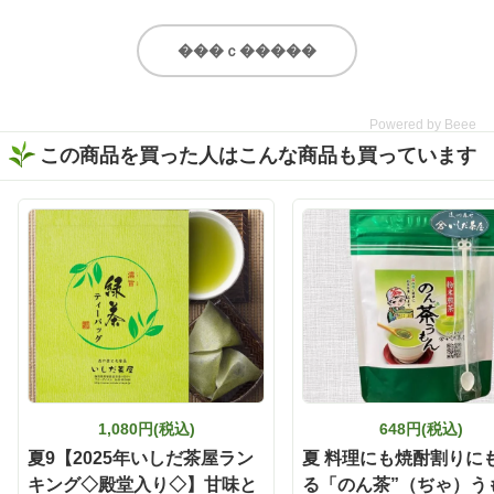
ゃなく“割り材”にもこだわ
にもあい 紅茶のような甘み
りたい✨ 今回味わったの
もあるので 洋食にもあい 幅
は、いしだ茶屋のオンライ
広く 美味しく召し上がれる
���ｃ�����
ンショップ限定商品【濃旨
と思います。 いしだ茶屋
緑茶ティーバッグ 5g×8ヶ
静岡県産 「黒烏龍茶ティ
入】。 なんとこちら、2025
ーバッグ」 5g×13ヶ入 詳細
Powered by Beee
年度いしだ茶屋年間売り上
はストーリーに リンクを貼
この商品を買った人はこんな商品も買っています
げNo.1👑 販売開始から多く
り付けたので是非 チェック
の方に愛されている、いし
してみてください🙇‍♀️ https://
だ茶屋で人気のティーバッ
www.ishida-chaya.jp/?pid=1
グ商品です🍵 特上の深蒸し
72961890 @ishidachaya #
で作られた濃旨緑茶は、テ
いしだ茶屋 #タイアップ #
ィーバッグとは思えないほ
黒烏龍茶 #ウーロン茶 #今
どしっかりとした味わい😋
日のお茶
香ばしい香りとお茶ならで
はの甘みがふわっと広がっ
て、まるで茶葉から丁寧に
淹れたような本格的な美味
しさを楽しめました🍃 そし
て、ぜひ試してほしいのが
「静岡割」🍶🍵 濃旨緑茶テ
1,080円(税込)
648円(税込)
ィーバッグで作った緑茶を
夏9【2025年いしだ茶屋ラン
夏 料理にも焼酎割りに
お酒で割るだけという、と
キング◇殿堂入り◇】甘味と
る「のん茶”（ぢゃ）う
ってもシンプルな楽しみ方