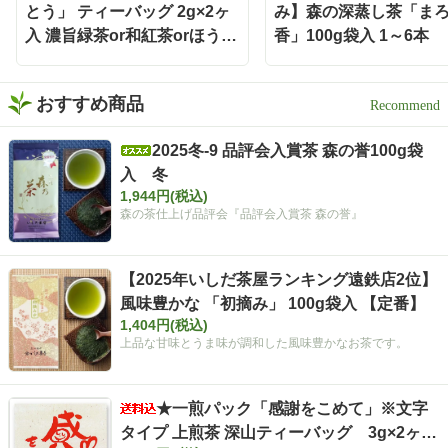
お茶をもっと身近に楽しみ
とう」 ティーバッグ 2g×2ヶ
み】森の深蒸し茶「ま
たい時にも嬉しい存在です
入 濃旨緑茶or和紅茶orほうじ
香」100g袋入 1～6本
🌿 お茶どころ静岡ならでは
茶
の、新しい晩酌スタイル
「静岡割」 お酒好きさんも
緑茶好きさんも、保存して
おすすめ商品
おうち時間に試してみてく
ださい✨ インスタグラム @i
2025冬-9 品評会入賞茶 森の誉100g袋
shidachaya 商品サイト http
入 冬
s://www.ishida-chaya.com/k
okuuma/ #PR#いしだ茶屋 #
1,944円(税込)
タイアップ#静岡割#濃旨緑
森の茶仕上げ品評会『品評会入賞茶 森の誉』
茶ティーバッグ
【2025年いしだ茶屋ランキング遠鉄店2位】
風味豊かな 「初摘み」 100g袋入 【定番】
1,404円(税込)
上品な甘味とうま味が調和した風味豊かなお茶です。
★一煎パック「感謝をこめて」※文字
タイプ 上煎茶 深山ティーバッグ 3g×2ヶ