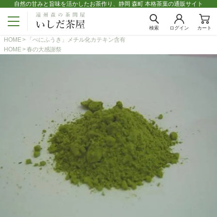
自然の甘みと旨味を活かしたお茶作り、静岡 森町 本格茶葉の通販サイト
検索
ログイン
カート
HOME
「べにふうき」メチル化カテキン含有
HOME
春の大感謝祭