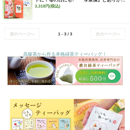
3,318円(税込)
う新茶セット
前のページへ
1 - 3 / 3
次のページへ
高級茶から作る本格緑茶ティーバッグ！