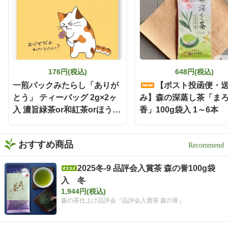
176円(税込)
648円(税込)
一煎パックみたらし「ありが
【ポスト投函便・
とう」 ティーバッグ 2g×2ヶ
み】森の深蒸し茶「ま
入 濃旨緑茶or和紅茶orほうじ
香」100g袋入 1～6本
茶
おすすめ商品
2025冬-9 品評会入賞茶 森の誉100g袋
入 冬
1,944円(税込)
森の茶仕上げ品評会『品評会入賞茶 森の誉』