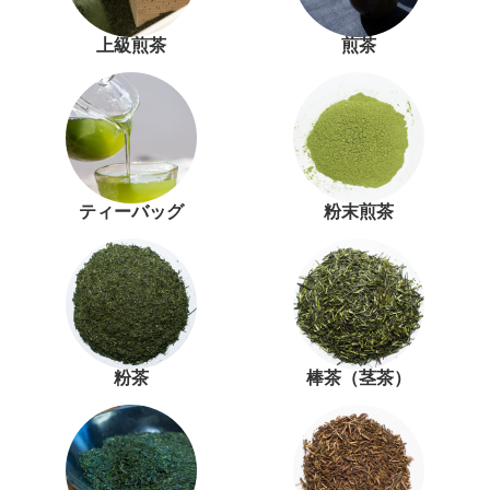
上級煎茶
煎茶
ティーバッグ
粉末煎茶
粉茶
棒茶（茎茶）