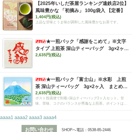
【2025年いしだ茶屋ランキング遠鉄店2位】
風味豊かな 「初摘み」 100g袋入 【定番】
1,404円(税込)
上品な甘味とうま味が調和した風味豊かなお茶です。
★一煎パック「感謝をこめて」※文字
タイプ 上煎茶 深山ティーバッグ 3g×2ヶ
2,635円(税込)
入 まとめ買いセット【ポスト投函便・送料
込み】
★一煎パック「富士山」※水彩 上煎
茶 深山ティーバッグ 3g×2ヶ入 まとめ買
2,635円(税込)
いセット【ポスト投函便・送料込み】
ポスト投函便で到着♪深山ティーバッグ2ヶ入セット。甘
味、苦味、コクのバランスが秀逸な上煎茶。ポイントは空
間広がるティーバッグ！
aaaa1
aaaa2
aaaa3
aaaa4
お問い合わせ
SHOPへ電話：
0538-85-2446