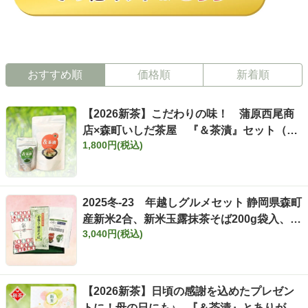
おすすめ順
価格順
新着順
【2026新茶】こだわりの味！ 蒲原西尾商
店×森町いしだ茶屋 『＆茶漬』セット（ア
1,800円(税込)
ンドちゃづけ）
2025冬-23 年越しグルメセット 静岡県森町
産新米2合、新米玉露抹茶そば200g袋入、
3,040円(税込)
『＆茶漬け』セット
【2026新茶】日頃の感謝を込めたプレゼン
トに！母の日にも♪ 『＆茶漬』とありがと