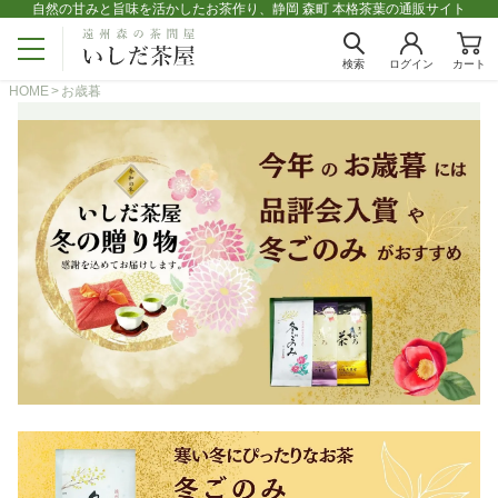
自然の甘みと旨味を活かしたお茶作り、静岡 森町 本格茶葉の通販サイト
検索
ログイン
カート
HOME
お歳暮