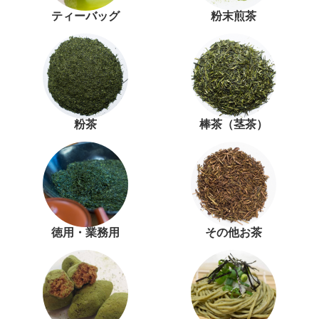
ティーバッグ
粉末煎茶
粉茶
棒茶（茎茶）
徳用・業務用
その他お茶