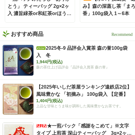
とう」 ティーバッグ 2g×2ヶ
み】森の深蒸し茶「ま
入 濃旨緑茶or和紅茶orほうじ
香」100g袋入 1～6本
茶
おすすめ商品
2025冬-9 品評会入賞茶 森の誉100g袋
入 冬
1,944円(税込)
森の茶仕上げ品評会『品評会入賞茶 森の誉』
【2025年いしだ茶屋ランキング遠鉄店2位】
風味豊かな 「初摘み」 100g袋入 【定番】
1,404円(税込)
上品な甘味とうま味が調和した風味豊かなお茶です。
★一煎パック「感謝をこめて」※文字
タイプ 上煎茶 深山ティーバッグ 3g×2ヶ