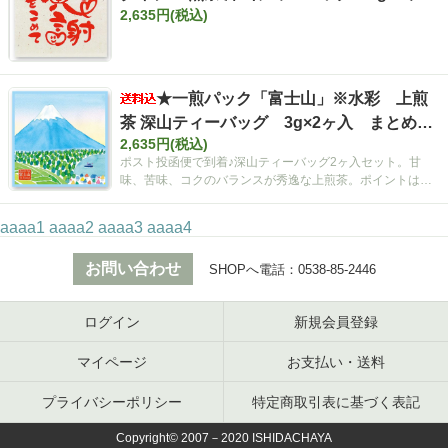
2,635円(税込)
入 まとめ買いセット【ポスト投函便・送料
込み】
★一煎パック「富士山」※水彩 上煎
茶 深山ティーバッグ 3g×2ヶ入 まとめ買
2,635円(税込)
いセット【ポスト投函便・送料込み】
ポスト投函便で到着♪深山ティーバッグ2ヶ入セット。甘
味、苦味、コクのバランスが秀逸な上煎茶。ポイントは空
間広がるティーバッグ！
aaaa1
aaaa2
aaaa3
aaaa4
お問い合わせ
SHOPへ電話：
0538-85-2446
ログイン
新規会員登録
マイページ
お支払い・送料
プライバシーポリシー
特定商取引表に基づく表記
Copyright© 2007－2020 ISHIDACHAYA