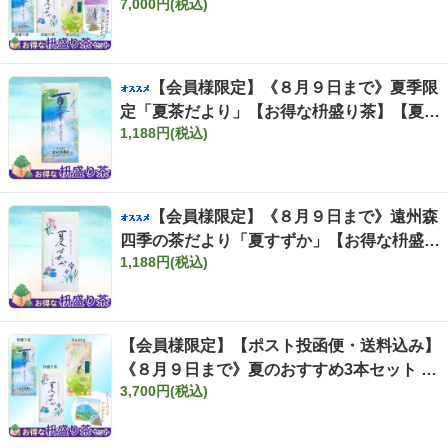
7,000円(税込)
らめきティーバッグ7ヶ入りプレゼント付き
【お得な枡盛り茶】【夏の感謝キャンペーン
対象外】夏ギフト
【会員様限定】《８月９日まで》夏季限
定「夏茶だより」【お得な枡盛り茶】【夏ギ
1,188円(税込)
フト】マス
【会員様限定】《８月９日まで》遠州森
四季の茶だより「夏すずか」【お得な枡盛り
1,188円(税込)
茶】【夏ギフト】マス
【会員様限定】【ポスト投函便・送料込み】
《８月９日まで》夏のおすすめ3本セット 上
3,700円(税込)
煎茶ティーバッグ3ヶ入りプレゼント付き
【お得な枡盛り茶】【夏の感謝キャンペーン
対象外】夏ギフト