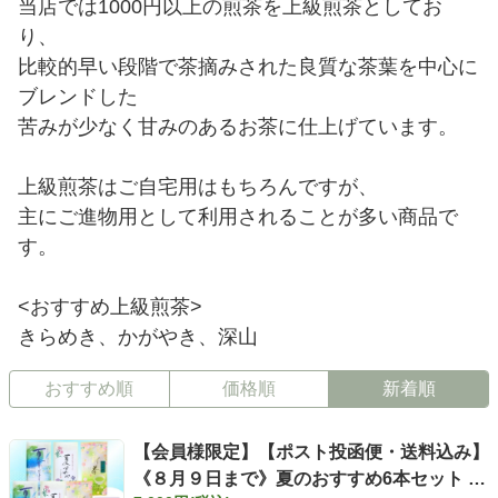
当店では1000円以上の煎茶を上級煎茶としてお
り、
比較的早い段階で茶摘みされた良質な茶葉を中心に
ブレンドした
苦みが少なく甘みのあるお茶に仕上げています。
上級煎茶はご自宅用はもちろんですが、
主にご進物用として利用されることが多い商品で
す。
<おすすめ上級煎茶>
きらめき、かがやき、深山
おすすめ順
価格順
新着順
【会員様限定】【ポスト投函便・送料込み】
《８月９日まで》夏のおすすめ6本セット き