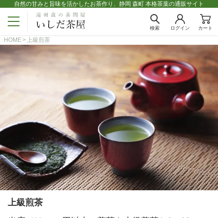
自然の甘みと旨味を活かしたお茶作り、静岡 森町 本格茶葉の通販サイト
検索
ログイン
カート
HOME
上級煎茶
上級煎茶