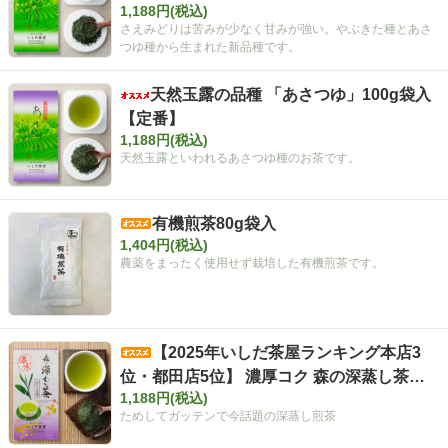
1,188円(税込)
入 【定番】
さえみどりは苦みが少なく甘みが強い。やぶきた種とあさ
つゆ種から生まれた新品種です。
天然玉露の品種 「あさつゆ」100g袋入
【定番】
1,188円(税込)
天然玉露といわれるあさつゆ種のお茶です。
有機煎茶80g袋入
1,404円(税込)
農薬をまったく使用せず栽培した有機煎茶です。
【2025年いしだ茶屋ランキング本店3
位・都田店5位】 濃厚コク 森の深蒸し茶
1,188円(税込)
「ふくよ香」 100g袋入 【定番】
ためしてガッテンで今話題の深蒸し煎茶