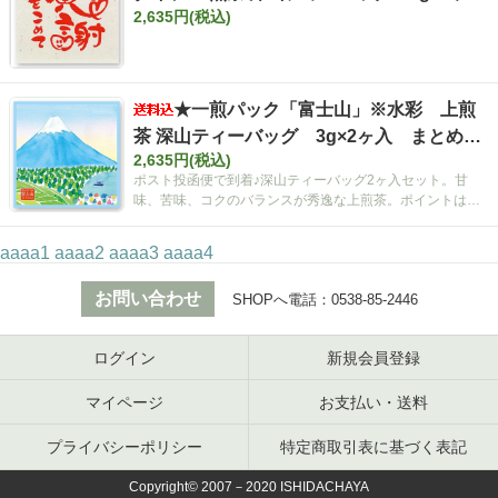
2,635円(税込)
入 まとめ買いセット【ポスト投函便・送料
込み】
★一煎パック「富士山」※水彩 上煎
茶 深山ティーバッグ 3g×2ヶ入 まとめ買
2,635円(税込)
いセット【ポスト投函便・送料込み】
ポスト投函便で到着♪深山ティーバッグ2ヶ入セット。甘
味、苦味、コクのバランスが秀逸な上煎茶。ポイントは空
間広がるティーバッグ！
aaaa1
aaaa2
aaaa3
aaaa4
お問い合わせ
SHOPへ電話：
0538-85-2446
ログイン
新規会員登録
マイページ
お支払い・送料
プライバシーポリシー
特定商取引表に基づく表記
Copyright© 2007－2020 ISHIDACHAYA