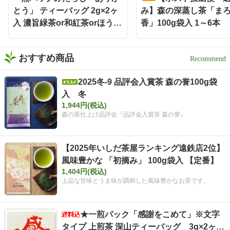
とう」 ティーバッグ 2g×2ヶ
み】森の深蒸し茶「ま
入 濃旨緑茶or和紅茶orほうじ
香」100g袋入 1～6本
茶
おすすめ商品
2025冬-9 品評会入賞茶 森の誉100g袋
入 冬
1,944円(税込)
森の茶仕上げ品評会『品評会入賞茶 森の誉』
【2025年いしだ茶屋ランキング遠鉄店2位】
風味豊かな 「初摘み」 100g袋入 【定番】
1,404円(税込)
上品な甘味とうま味が調和した風味豊かなお茶です。
★一煎パック「感謝をこめて」※文字
タイプ 上煎茶 深山ティーバッグ 3g×2ヶ