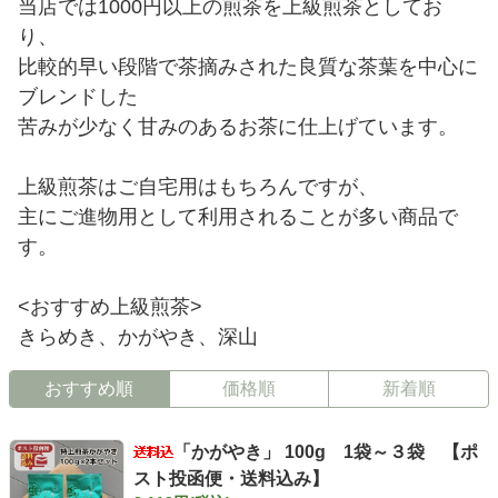
当店では1000円以上の煎茶を上級煎茶としてお
り、
比較的早い段階で茶摘みされた良質な茶葉を中心に
ブレンドした
苦みが少なく甘みのあるお茶に仕上げています。
上級煎茶はご自宅用はもちろんですが、
主にご進物用として利用されることが多い商品で
す。
<おすすめ上級煎茶>
きらめき、かがやき、深山
おすすめ順
価格順
新着順
「かがやき」 100g 1袋～３袋 【ポ
スト投函便・送料込み】