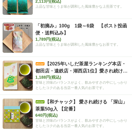
2,113円(税込)
上品な甘味とうま味が調和した風味豊かな上煎茶です。
「初摘み」100g 1袋～6袋 【ポスト投函
便・送料込み】
1,789円(税込)
上品な甘味とうま味が調和した風味豊かなお茶です。
【2025年いしだ茶屋ランキング本店・
都田店・遠鉄店・湖西店1位】愛され続ける
1,188円(税込)
「深山」 茶葉100g入 【定番】
甘味と渋味のバランスがよく、飲みやすさの中にしっかり
としたコクのある当店一番人気のお茶です。
【和チャック】 愛され続ける 「深山」
茶葉50g入 【定番】
640円(税込)
甘味と渋味のバランスがよく、飲みやすさの中にしっかり
としたコクのある当店一番人気のお茶です。