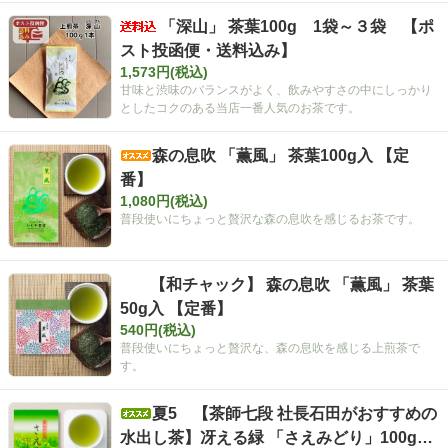
「深山」 茶葉100g 1袋～３袋 【ポ
スト投函便・送料込み】
1,573円(税込)
甘味と渋味のバランスがよく、飲みやすさの中にしっかり
としたコクのある当店一番人気のお茶です。
森の息吹 「薫風」 茶葉100g入 【定
番】
1,080円(税込)
普段使いにちょっと贅沢な森の息吹を感じるお茶です。
【和チャック】 森の息吹 「薫風」 茶葉
50g入 【定番】
540円(税込)
普段使いにちょっと贅沢な、森の息吹を感じる上煎茶で
す。
夏5 【茶師七段 社長石田がおすすめの
水出し茶】冴える緑 「さえみどり」100g袋