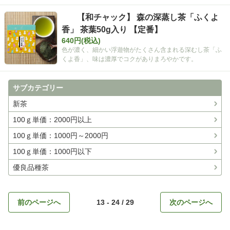
【和チャック】 森の深蒸し茶「ふくよ
香」 茶葉50g入り 【定番】
640円(税込)
色が濃く、細かい浮遊物がたくさん含まれる深むし茶「ふ
くよ香」、味は濃厚でコクがありまろやかです。
サブカテゴリー
新茶
100ｇ単価：2000円以上
100ｇ単価：1000円～2000円
100ｇ単価：1000円以下
優良品種茶
前のページへ
13 - 24 / 29
次のページへ