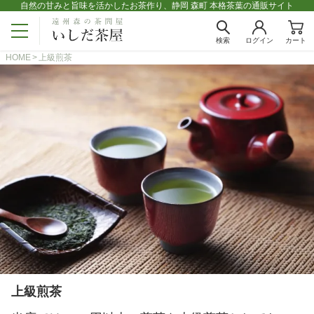
自然の甘みと旨味を活かしたお茶作り、静岡 森町 本格茶葉の通販サイト
検索
ログイン
カート
HOME
上級煎茶
上級煎茶