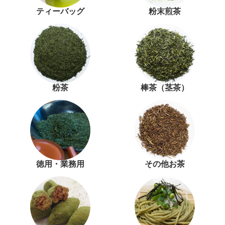
ティーバッグ
粉末煎茶
粉茶
棒茶（茎茶）
徳用・業務用
その他お茶