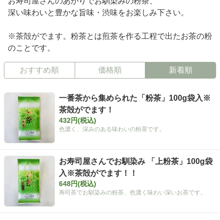
お寿司屋さんのあがりでお馴染みの粉茶、
深い味わいと豊かな旨味・渋味をお楽しみ下さい。
※茶殻がでます。粉茶とは煎茶を作る工程で出たお茶の粉
のことです。
おすすめ順
価格順
新着順
一番茶から集められた「粉茶」100g袋入※
茶殻がでます！
432円(税込)
色濃く、深みのある味わいの粉茶です。
お寿司屋さんでお馴染み 「上粉茶」100g袋
入※茶殻がでます！！
648円(税込)
寿司茶でお馴染みの粉茶、色濃く味わい深いお茶です。