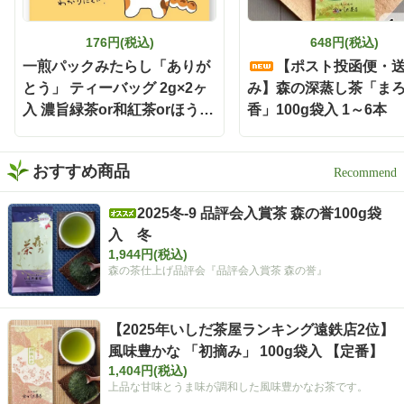
176円(税込)
648円(税込)
一煎パックみたらし「ありが
【ポスト投函便・
とう」 ティーバッグ 2g×2ヶ
み】森の深蒸し茶「ま
入 濃旨緑茶or和紅茶orほうじ
香」100g袋入 1～6本
茶
おすすめ商品
2025冬-9 品評会入賞茶 森の誉100g袋
入 冬
1,944円(税込)
森の茶仕上げ品評会『品評会入賞茶 森の誉』
【2025年いしだ茶屋ランキング遠鉄店2位】
風味豊かな 「初摘み」 100g袋入 【定番】
1,404円(税込)
上品な甘味とうま味が調和した風味豊かなお茶です。