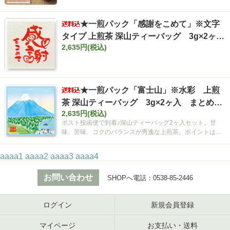
★一煎パック「感謝をこめて」※文字
タイプ 上煎茶 深山ティーバッグ 3g×2ヶ
2,635円(税込)
入 まとめ買いセット【ポスト投函便・送料
込み】
★一煎パック「富士山」※水彩 上煎
茶 深山ティーバッグ 3g×2ヶ入 まとめ買
2,635円(税込)
いセット【ポスト投函便・送料込み】
ポスト投函便で到着♪深山ティーバッグ2ヶ入セット。甘
味、苦味、コクのバランスが秀逸な上煎茶。ポイントは空
間広がるティーバッグ！
aaaa1
aaaa2
aaaa3
aaaa4
お問い合わせ
SHOPへ電話：
0538-85-2446
ログイン
新規会員登録
マイページ
お支払い・送料