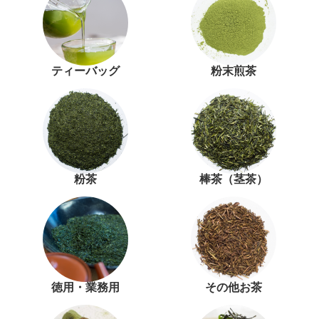
ティーバッグ
粉末煎茶
粉茶
棒茶（茎茶）
徳用・業務用
その他お茶