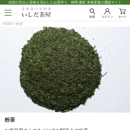
自然の甘みと旨味を活かしたお茶作り、静岡 森町 本格茶葉の通販サイト
検索
ログイン
カート
HOME
粉茶
粉茶