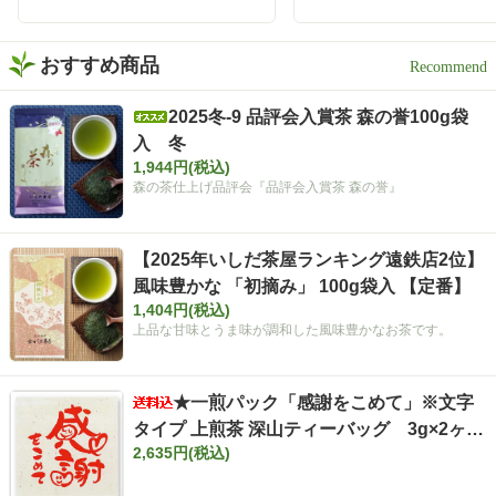
茶
の、新しい晩酌スタイル
「静岡割」 お酒好きさんも
緑茶好きさんも、保存して
おすすめ商品
おうち時間に試してみてく
ださい✨ インスタグラム @i
2025冬-9 品評会入賞茶 森の誉100g袋
shidachaya 商品サイト http
入 冬
s://www.ishida-chaya.com/k
okuuma/ #PR#いしだ茶屋 #
1,944円(税込)
タイアップ#静岡割#濃旨緑
森の茶仕上げ品評会『品評会入賞茶 森の誉』
茶ティーバッグ
【2025年いしだ茶屋ランキング遠鉄店2位】
風味豊かな 「初摘み」 100g袋入 【定番】
1,404円(税込)
上品な甘味とうま味が調和した風味豊かなお茶です。
★一煎パック「感謝をこめて」※文字
タイプ 上煎茶 深山ティーバッグ 3g×2ヶ
2,635円(税込)
入 まとめ買いセット【ポスト投函便・送料
込み】