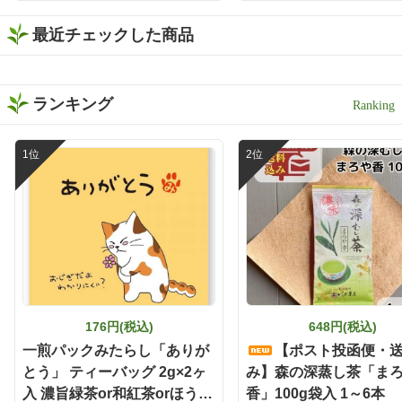
れるから、お酒と合わせて
高級煎茶 「きらめき」 1
も緑茶の存在感が消えない
最近チェックした商品
袋入 【定番】
😌 お茶の旨みとお酒の風味
がバランスよく重なって、
すっきり飲みやすい一杯に
✨ 食事と一緒に楽しみやす
ランキング
く、いつもの晩酌がちょっ
と特別な時間になりました
🕐 濃い緑茶が好きな方に
は、この味わいをぜひ一度
体験してほしい🌿 もちろん
静岡割だけでなく、お湯出
しでも水出しも出来ますよ
🍵 暑い日は冷たい水出し緑
茶、ほっとしたい時間には
温かい緑茶、夜は静岡割
と、その日の気分に合わせ
て楽しめます✨ しかもティ
ーバッグだから準備も簡単
176円(税込)
648円(税込)
で、飲み終わった後の茶殻
の後始末も手軽🗑️ 本格的な
一煎パックみたらし「ありが
【ポスト投函便・
お茶をもっと身近に楽しみ
とう」 ティーバッグ 2g×2ヶ
み】森の深蒸し茶「ま
たい時にも嬉しい存在です
入 濃旨緑茶or和紅茶orほうじ
香」100g袋入 1～6本
🌿 お茶どころ静岡ならでは