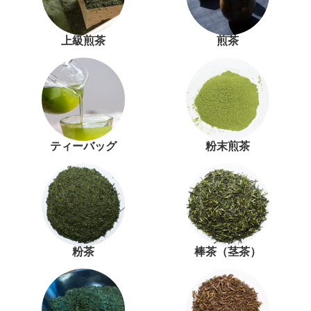
上級煎茶
煎茶
ティーバッグ
粉末煎茶
粉茶
棒茶（茎茶）