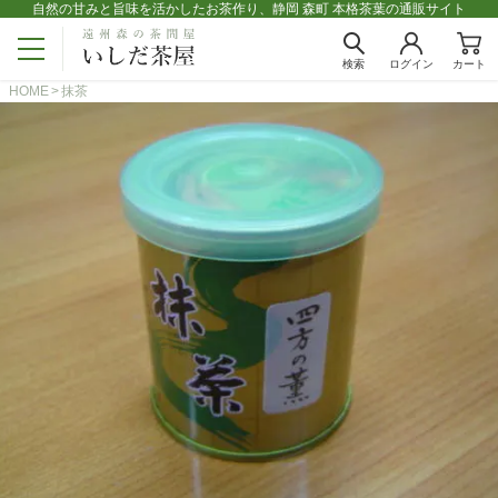
自然の甘みと旨味を活かしたお茶作り、静岡 森町 本格茶葉の通販サイト
検索
ログイン
カート
HOME
抹茶