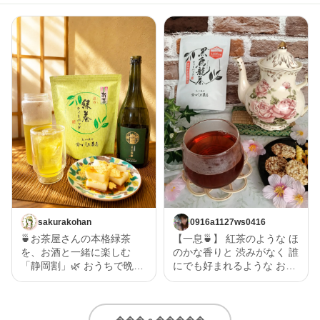
sakurakohan
0916a1127ws0416
🍵お茶屋さんの本格緑茶
【一息🍵】 紅茶のような ほ
を、お酒と一緒に楽しむ
のかな香りと 渋みがなく 誰
「静岡割」🌿 おうちで晩酌
にでも好まれるような お茶
を楽しむなら、お酒だけじ
で一息🍵 黒烏龍なので 和食
ゃなく“割り材”にもこだわ
にもあい 紅茶のような甘み
りたい✨ 今回味わったの
もあるので 洋食にもあい 幅