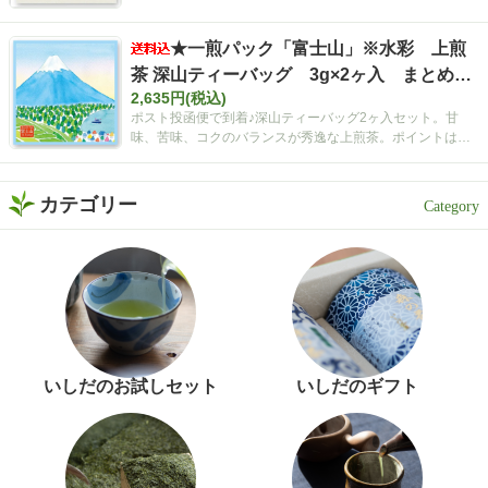
★一煎パック「富士山」※水彩 上煎
茶 深山ティーバッグ 3g×2ヶ入 まとめ買
2,635円(税込)
いセット【ポスト投函便・送料込み】
ポスト投函便で到着♪深山ティーバッグ2ヶ入セット。甘
味、苦味、コクのバランスが秀逸な上煎茶。ポイントは空
間広がるティーバッグ！
カテゴリー
いしだのお試しセット
いしだのギフト