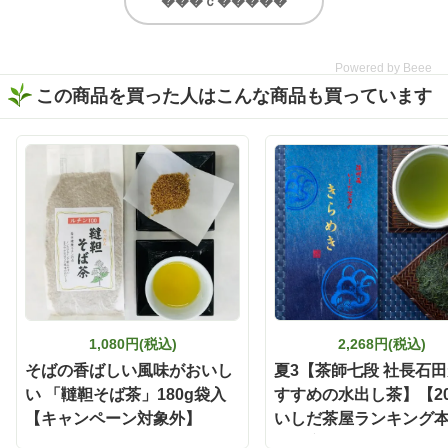
は、いしだ茶屋のオンライ
広く 美味しく召し上がれる
���ｃ�����
ンショップ限定商品【濃旨
と思います。 いしだ茶屋
緑茶ティーバッグ 5g×8ヶ
静岡県産 「黒烏龍茶ティ
入】。 なんとこちら、2025
ーバッグ」 5g×13ヶ入 詳細
Powered by Beee
年度いしだ茶屋年間売り上
はストーリーに リンクを貼
この商品を買った人はこんな商品も買っています
げNo.1👑 販売開始から多く
り付けたので是非 チェック
の方に愛されている、いし
してみてください🙇‍♀️ https://
だ茶屋で人気のティーバッ
www.ishida-chaya.jp/?pid=1
グ商品です🍵 特上の深蒸し
72961890 @ishidachaya #
で作られた濃旨緑茶は、テ
いしだ茶屋 #タイアップ #
ィーバッグとは思えないほ
黒烏龍茶 #ウーロン茶 #今
どしっかりとした味わい😋
日のお茶
香ばしい香りとお茶ならで
はの甘みがふわっと広がっ
て、まるで茶葉から丁寧に
淹れたような本格的な美味
しさを楽しめました🍃 そし
て、ぜひ試してほしいのが
「静岡割」🍶🍵 濃旨緑茶テ
1,080円(税込)
2,268円(税込)
ィーバッグで作った緑茶を
そばの香ばしい風味がおいし
夏3【茶師七段 社長石
お酒で割るだけという、と
い 「韃靼そば茶」180g袋入
すすめの水出し茶】【20
ってもシンプルな楽しみ方
【キャンペーン対象外】
です❣️ 水出しでもお茶の旨
いしだ茶屋ランキング
みと濃さがしっかり感じら
遠鉄店4位】いしだ茶屋