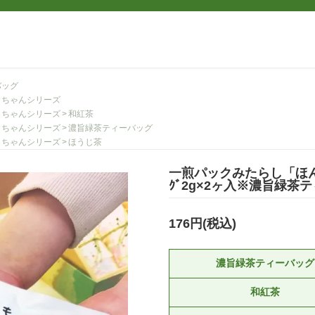
バッグ
しちゃんシリーズ
しちゃんシリーズ
和紅茶
しちゃんシリーズ
濃旨緑茶ティーバッグ
しちゃんシリーズ
ほうじ茶
一煎パックみたらし「ほん
ｸﾞ2g×2ヶ入※濃旨緑茶
176円(税込)
濃旨緑茶ティーバッグ
和紅茶