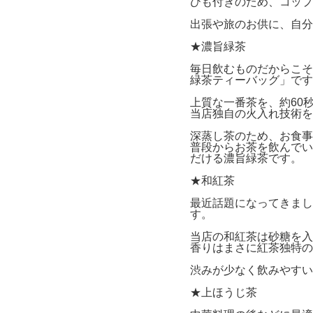
ひも付きのため、コップ
出張や旅のお供に、自分
★濃旨緑茶
毎日飲むものだからこそ
緑茶ティーバッグ」です
上質な一番茶を、約60
当店独自の火入れ技術を
深蒸し茶のため、お食事
普段からお茶を飲んでい
だける濃旨緑茶です。
★和紅茶
最近話題になってきまし
す。
当店の和紅茶は砂糖を入
香りはまさに紅茶独特の
渋みが少なく飲みやすい
★上ほうじ茶