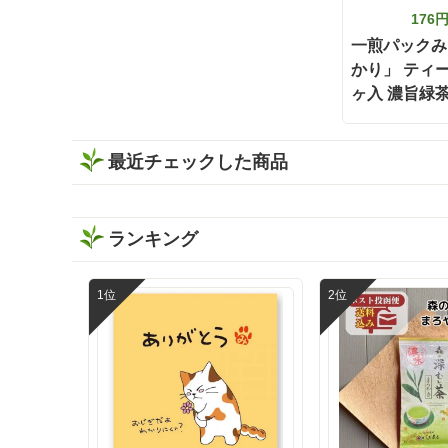
つもの晩酌がちょっと特別な時間になり
176
ました🕐 濃い緑茶が好きな方には、この
一煎パックみ
味わいをぜひ一度体験してほしい🌿 もち
かり」 ティー
ろん静岡割だけでなく、お湯出しでも水
出しも出来ますよ🍵 暑い日は冷たい水出
ヶ入 濃旨緑茶
し緑茶、ほっとしたい時間には温かい緑
うじ茶
茶、夜は静岡割と、その日の気分に合わ
せて楽しめます✨ しかもティーバッグだ
最近チェックした商品
から準備も簡単で、飲み終わった後の茶
殻の後始末も手軽🗑️ 本格的なお茶をもっ
と身近に楽しみたい時にも嬉しい存在で
す🌿 お茶どころ静岡ならではの、新しい
ランキング
晩酌スタイル「静岡割」 お酒好きさんも
緑茶好きさんも、保存しておうち時間に
試してみてください✨ インスタグラム @
ishidachaya 商品サイト https://www.ishid
a-chaya.com/kokuuma/ #PR#いしだ茶屋
#タイアップ#静岡割#濃旨緑茶ティーバ
ッグ