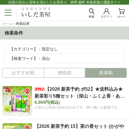
自然の甘みと旨味を活かしたお茶作り、静岡 森町 本格茶葉の通販サイト
検索
ログイン
カート
ホーム
検索結果
検索条件
【カテゴリー】：指定なし
【検索ワード】：深山
おすすめ順
価格順
新着順
【2026 新茶予約 ポ52】★送料込み★
新茶彩り5種セット（深山・ふくよ香・あさ
6,300円(税込)
つゆ・さえみどり・薫風各100ｇ）【ポスト
人気の上煎茶の詰め合わせです。贈り物にも最適です。
投函便 簡易包装】★5/10まで限定価格★
【2026 新茶予約 15】茶の香セット (かがや