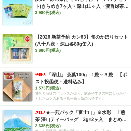
ト(きらめき7ヶ入・深山11ヶ入・濃旨緑茶ひ
3,980円(税込)
も付き15ヶ入・濃旨緑茶18ヶ入×2・そば茶
らり15ヶ入)【夏ギフト】
【2026 新茶予約 カン63】旬のかほりセット
(八十八夜・深山各80g缶入)
3,680円(税込)
「深山」 茶葉100g 1袋～３袋 【ポ
スト投函便・送料込み】
1,573円(税込)
甘味と渋味のバランスがよく、飲みやすさの中にしっかり
としたコクのある当店一番人気のお茶です。
★一煎パック「富士山」※水彩 上煎
茶 深山ティーバッグ 3g×2ヶ入 まとめ買
2,635円(税込)
いセット【ポスト投函便・送料込み】