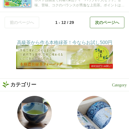
ポスト投函便で到着♪深山ティーバッグ2ヶ入セット。甘
味、苦味、コクのバランスが秀逸な上煎茶。ポイントは空
間広がるティーバッグ！
前のページへ
1 - 12 / 29
次のページへ
高級茶から作る本格緑茶！今ならお試し500円
カテゴリー