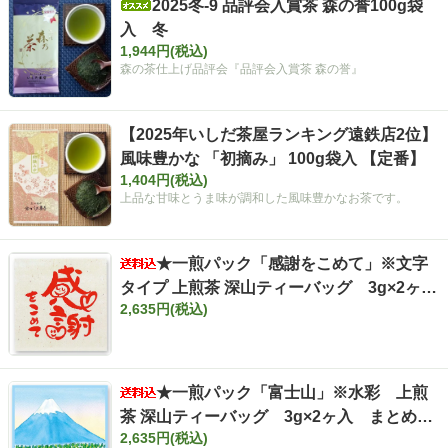
2025冬-9 品評会入賞茶 森の誉100g袋
入 冬
1,944円(税込)
森の茶仕上げ品評会『品評会入賞茶 森の誉』
【2025年いしだ茶屋ランキング遠鉄店2位】
風味豊かな 「初摘み」 100g袋入 【定番】
1,404円(税込)
上品な甘味とうま味が調和した風味豊かなお茶です。
★一煎パック「感謝をこめて」※文字
タイプ 上煎茶 深山ティーバッグ 3g×2ヶ
2,635円(税込)
入 まとめ買いセット【ポスト投函便・送料
込み】
★一煎パック「富士山」※水彩 上煎
茶 深山ティーバッグ 3g×2ヶ入 まとめ買
2,635円(税込)
いセット【ポスト投函便・送料込み】