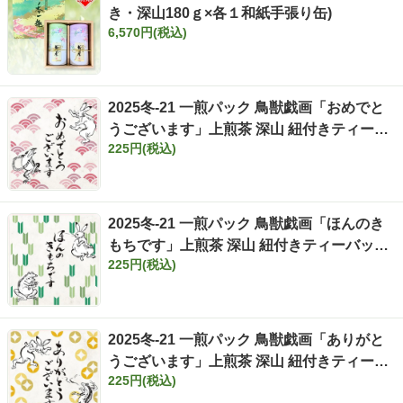
き・深山180ｇ×各１和紙手張り缶)
6,570円(税込)
2025冬-21 一煎パック 鳥獣戯画「おめでと
うございます」上煎茶 深山 紐付きティーバ
225円(税込)
ッグ 3g×2ヶ入
2025冬-21 一煎パック 鳥獣戯画「ほんのき
もちです」上煎茶 深山 紐付きティーバッ
225円(税込)
グ 3g×2ヶ入
2025冬-21 一煎パック 鳥獣戯画「ありがと
うございます」上煎茶 深山 紐付きティーバ
225円(税込)
ッグ 3g×2ヶ入