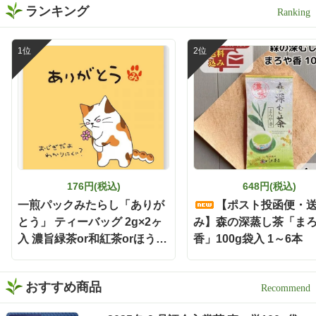
ランキング
176円(税込)
648円(税込)
一煎パックみたらし「ありが
【ポスト投函便・
とう」 ティーバッグ 2g×2ヶ
み】森の深蒸し茶「ま
入 濃旨緑茶or和紅茶orほうじ
香」100g袋入 1～6本
茶
おすすめ商品