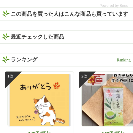
入】。 なんとこちら、2025
ーバッグ」 5g×13ヶ入 詳細
Powered by Beee
年度いしだ茶屋年間売り上
はストーリーに リンクを貼
この商品を買った人はこんな商品も買っています
げNo.1👑 販売開始から多く
り付けたので是非 チェック
の方に愛されている、いし
してみてください🙇‍♀️ https://
だ茶屋で人気のティーバッ
www.ishida-chaya.jp/?pid=1
グ商品です🍵 特上の深蒸し
72961890 @ishidachaya #
で作られた濃旨緑茶は、テ
最近チェックした商品
いしだ茶屋 #タイアップ #
ィーバッグとは思えないほ
黒烏龍茶 #ウーロン茶 #今
どしっかりとした味わい😋
日のお茶
香ばしい香りとお茶ならで
はの甘みがふわっと広がっ
ランキング
て、まるで茶葉から丁寧に
淹れたような本格的な美味
しさを楽しめました🍃 そし
て、ぜひ試してほしいのが
「静岡割」🍶🍵 濃旨緑茶テ
ィーバッグで作った緑茶を
お酒で割るだけという、と
ってもシンプルな楽しみ方
です❣️ 水出しでもお茶の旨
みと濃さがしっかり感じら
れるから、お酒と合わせて
も緑茶の存在感が消えない
😌 お茶の旨みとお酒の風味