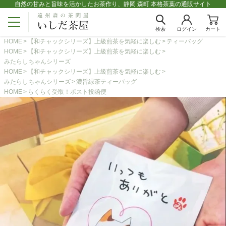
自然の甘みと旨味を活かしたお茶作り、静岡 森町 本格茶葉の通販サイト
検索
ログイン
カート
HOME
【和チャックシリーズ】上級煎茶を気軽に楽しむ
ティーバッグ
HOME
【和チャックシリーズ】上級煎茶を気軽に楽しむ
みたらしちゃんシリーズ
HOME
【和チャックシリーズ】上級煎茶を気軽に楽しむ
みたらしちゃんシリーズ
濃旨緑茶ティーバッグ
HOME
らくらく受取！ポスト投函便