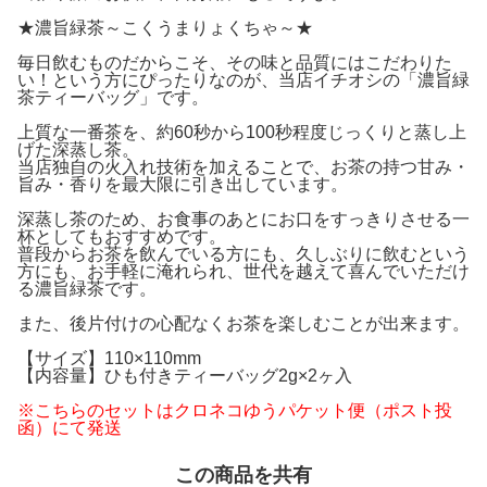
★濃旨緑茶～こくうまりょくちゃ～★
毎日飲むものだからこそ、その味と品質にはこだわりた
い！という方にぴったりなのが、当店イチオシの「濃旨緑
茶ティーバッグ」です。
上質な一番茶を、約60秒から100秒程度じっくりと蒸し上
げた深蒸し茶。
当店独自の火入れ技術を加えることで、お茶の持つ甘み・
旨み・香りを最大限に引き出しています。
深蒸し茶のため、お食事のあとにお口をすっきりさせる一
杯としてもおすすめです。
普段からお茶を飲んでいる方にも、久しぶりに飲むという
方にも、お手軽に淹れられ、世代を越えて喜んでいただけ
る濃旨緑茶です。
また、後片付けの心配なくお茶を楽しむことが出来ます。
【サイズ】110×110mm
【内容量】ひも付きティーバッグ2g×2ヶ入
※こちらのセットはクロネコゆうパケット便（ポスト投
函）にて発送
この商品を共有