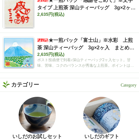
★一煎パック「感謝をこめて」※文字
緑茶好きさんも、保存して
おうち時間に試してみてく
タイプ 上煎茶 深山ティーバッグ 3g×2ヶ
ださい✨ インスタグラム @i
2,635円(税込)
入 まとめ買いセット【ポスト投函便・送料
shidachaya 商品サイト http
込み】
s://www.ishida-chaya.com/k
okuuma/ #PR#いしだ茶屋 #
タイアップ#静岡割#濃旨緑
★一煎パック「富士山」※水彩 上煎
茶ティーバッグ
茶 深山ティーバッグ 3g×2ヶ入 まとめ買
2,635円(税込)
いセット【ポスト投函便・送料込み】
ポスト投函便で到着♪深山ティーバッグ2ヶ入セット。甘
味、苦味、コクのバランスが秀逸な上煎茶。ポイントは空
間広がるティーバッグ！
カテゴリー
いしだのお試しセット
いしだのギフト