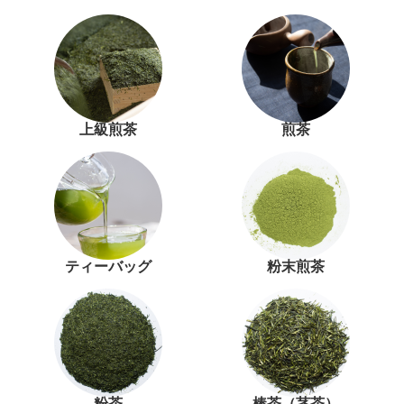
上級煎茶
煎茶
ティーバッグ
粉末煎茶
粉茶
棒茶（茎茶）