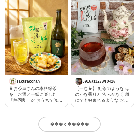
sakurakohan
0916a1127ws0416
🍵お茶屋さんの本格緑茶
【一息🍵】 紅茶のような ほ
を、お酒と一緒に楽しむ
のかな香りと 渋みがなく 誰
「静岡割」🌿 おうちで晩酌
にでも好まれるような お茶
を楽しむなら、お酒だけじ
で一息🍵 黒烏龍なので 和食
ゃなく“割り材”にもこだわ
にもあい 紅茶のような甘み
りたい✨ 今回味わったの
もあるので 洋食にもあい 幅
は、いしだ茶屋のオンライ
広く 美味しく召し上がれる
���ｃ�����
ンショップ限定商品【濃旨
と思います。 いしだ茶屋
緑茶ティーバッグ 5g×8ヶ
静岡県産 「黒烏龍茶ティ