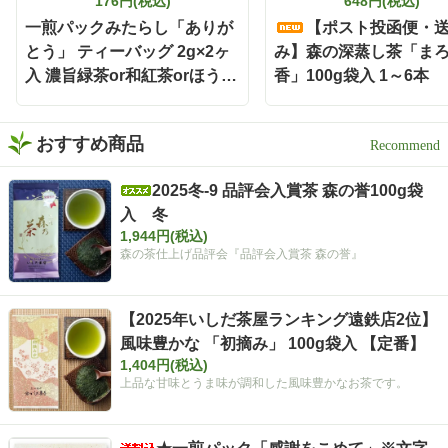
176円(税込)
648円(税込)
がバランスよく重なって、
一煎パックみたらし「ありが
【ポスト投函便・
すっきり飲みやすい一杯に
とう」 ティーバッグ 2g×2ヶ
み】森の深蒸し茶「ま
✨ 食事と一緒に楽しみやす
く、いつもの晩酌がちょっ
入 濃旨緑茶or和紅茶orほうじ
香」100g袋入 1～6本
と特別な時間になりました
茶
🕐 濃い緑茶が好きな方に
は、この味わいをぜひ一度
おすすめ商品
体験してほしい🌿 もちろん
静岡割だけでなく、お湯出
しでも水出しも出来ますよ
2025冬-9 品評会入賞茶 森の誉100g袋
🍵 暑い日は冷たい水出し緑
入 冬
茶、ほっとしたい時間には
1,944円(税込)
温かい緑茶、夜は静岡割
森の茶仕上げ品評会『品評会入賞茶 森の誉』
と、その日の気分に合わせ
て楽しめます✨ しかもティ
ーバッグだから準備も簡単
【2025年いしだ茶屋ランキング遠鉄店2位】
で、飲み終わった後の茶殻
の後始末も手軽🗑️ 本格的な
風味豊かな 「初摘み」 100g袋入 【定番】
お茶をもっと身近に楽しみ
1,404円(税込)
たい時にも嬉しい存在です
上品な甘味とうま味が調和した風味豊かなお茶です。
🌿 お茶どころ静岡ならでは
の、新しい晩酌スタイル
「静岡割」 お酒好きさんも