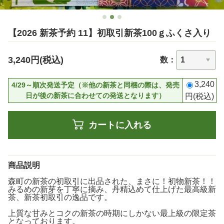
【2026 新茶予約 11】初取引新茶100ｇふくさ入り
3,240円(税込)
数：
3,240
4/29～順次発送予定（※他の新茶と同梱の際は、発売
日が後の新茶に合わせての発送となります）
円(税込)
カートに入れる
商品説明
森町の新茶の初取引に出品された、まさに！初物新茶！！
みるめの新芽を丁寧に摘み、丹精込めて仕上げた最高級新
茶、新茶初取引の逸品です。
上質な甘みとコクの新茶の時期にしかない最上級の限定茶
となっております。