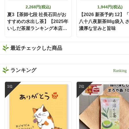
て、ぜひ試してほしいのが
「静岡割」🍶🍵 濃旨緑茶テ
2,268円(税込)
1,944円(税込)
ィーバッグで作った緑茶を
夏3【茶師七段 社長石田がお
【2026 新茶予約 12】
お酒で割るだけという、と
すすめの水出し茶】【2025年
八十八夜新茶88g袋入 
ってもシンプルな楽しみ方
いしだ茶屋ランキング本店・
です❣️ 水出しでもお茶の旨
濃厚な甘みと旨味
みと濃さがしっかり感じら
遠鉄店4位】いしだ茶屋の最
れるから、お酒と合わせて
高級煎茶 「きらめき」 100g
も緑茶の存在感が消えない
最近チェックした商品
袋入 【定番】
😌 お茶の旨みとお酒の風味
がバランスよく重なって、
すっきり飲みやすい一杯に
✨ 食事と一緒に楽しみやす
ランキング
く、いつもの晩酌がちょっ
と特別な時間になりました
🕐 濃い緑茶が好きな方に
は、この味わいをぜひ一度
体験してほしい🌿 もちろん
静岡割だけでなく、お湯出
しでも水出しも出来ますよ
🍵 暑い日は冷たい水出し緑
茶、ほっとしたい時間には
温かい緑茶、夜は静岡割
と、その日の気分に合わせ