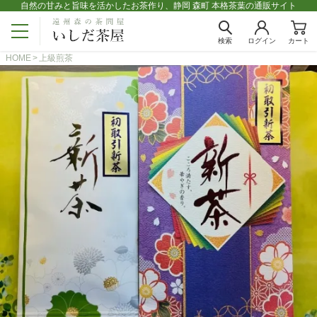
自然の甘みと旨味を活かしたお茶作り、静岡 森町 本格茶葉の通販サイト
検索
ログイン
カート
HOME
上級煎茶