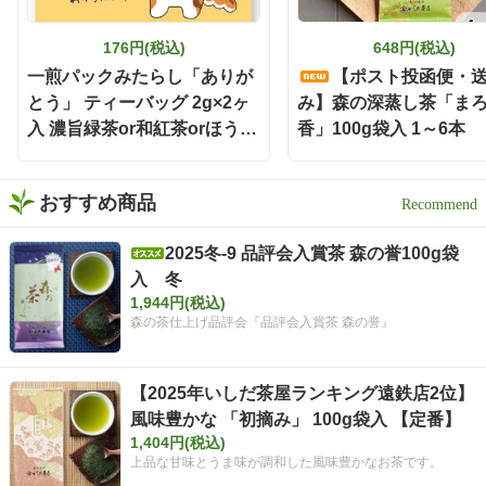
て楽しめます✨ しかもティ
ーバッグだから準備も簡単
176円(税込)
648円(税込)
で、飲み終わった後の茶殻
の後始末も手軽🗑️ 本格的な
一煎パックみたらし「ありが
【ポスト投函便・
お茶をもっと身近に楽しみ
とう」 ティーバッグ 2g×2ヶ
み】森の深蒸し茶「ま
たい時にも嬉しい存在です
入 濃旨緑茶or和紅茶orほうじ
香」100g袋入 1～6本
🌿 お茶どころ静岡ならでは
茶
の、新しい晩酌スタイル
「静岡割」 お酒好きさんも
緑茶好きさんも、保存して
おすすめ商品
おうち時間に試してみてく
ださい✨ インスタグラム @i
2025冬-9 品評会入賞茶 森の誉100g袋
shidachaya 商品サイト http
入 冬
s://www.ishida-chaya.com/k
okuuma/ #PR#いしだ茶屋 #
1,944円(税込)
タイアップ#静岡割#濃旨緑
森の茶仕上げ品評会『品評会入賞茶 森の誉』
茶ティーバッグ
【2025年いしだ茶屋ランキング遠鉄店2位】
風味豊かな 「初摘み」 100g袋入 【定番】
1,404円(税込)
上品な甘味とうま味が調和した風味豊かなお茶です。