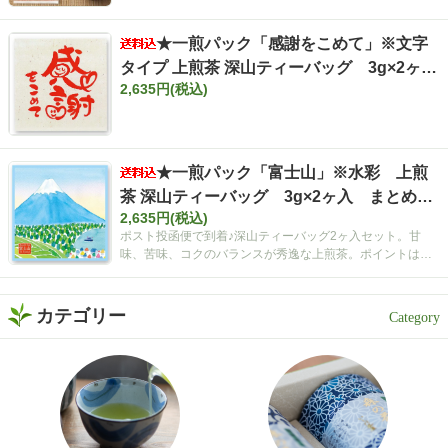
★一煎パック「感謝をこめて」※文字
タイプ 上煎茶 深山ティーバッグ 3g×2ヶ
2,635円(税込)
入 まとめ買いセット【ポスト投函便・送料
込み】
★一煎パック「富士山」※水彩 上煎
茶 深山ティーバッグ 3g×2ヶ入 まとめ買
2,635円(税込)
いセット【ポスト投函便・送料込み】
ポスト投函便で到着♪深山ティーバッグ2ヶ入セット。甘
味、苦味、コクのバランスが秀逸な上煎茶。ポイントは空
間広がるティーバッグ！
カテゴリー