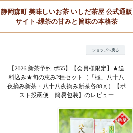
静岡森町 美味しいお茶 いしだ茶屋 公式通販
サイト-緑茶の甘みと旨味の本格茶
ショップへ戻る
【2026 新茶予約 ポ55】【会員様限定】★送
料込み★旬の恵み2種セット（「極」八十八
夜摘み新茶・八十八夜摘み新茶各88ｇ）【ポ
スト投函便 簡易包装】のレビュー