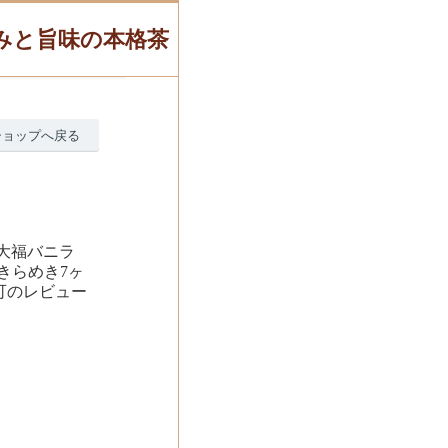
甘みと旨味の本格茶
ショップへ戻る
大福バニラ
・きらめき7ヶ
可のレビュー