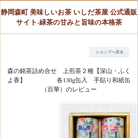
静岡森町 美味しいお茶 いしだ茶屋 公式通販
サイト-緑茶の甘みと旨味の本格茶
ショップへ戻る
森の銘茶詰め合せ 上煎茶２種【深山・ふく
よ香】 各130g缶入 手貼り和紙缶
（百華）のレビュー