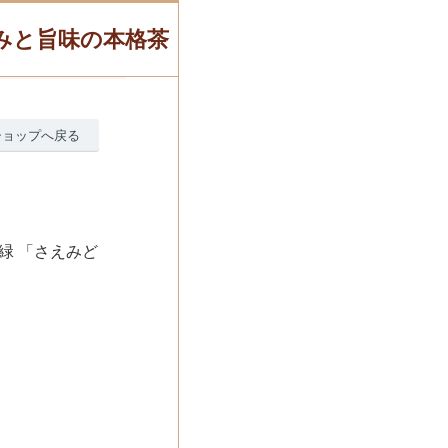
甘みと旨味の本格茶
ショップへ戻る
緑 「さえみど