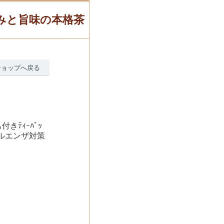
甘みと旨味の本格茶
ショップへ戻る
きﾃｨｰﾊﾞｯ
ルエンザ対策