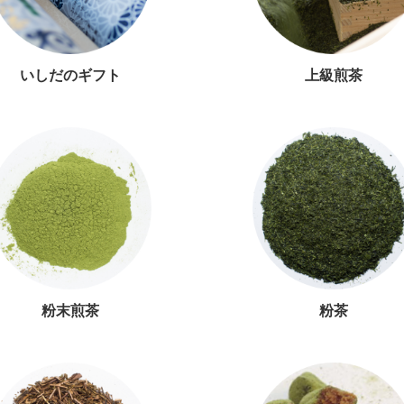
いしだのギフト
上級煎茶
粉末煎茶
粉茶