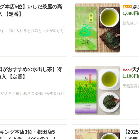
ング本店5位】いしだ茶屋の高
森
1,080円
入 【定番】
普段使い
です。口に入れると甘みとコクが広がり
石田がおすすめの水出し茶】冴
天
1,188円
袋入 【定番】
天然玉露
。やぶきた種とあさつゆ種から生まれた
ンキング本店3位・都田店5
【20