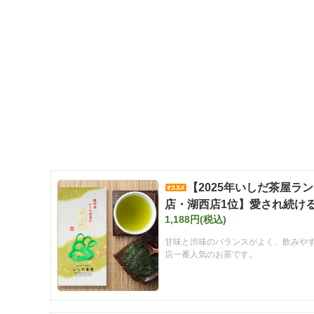
【2025年いしだ茶屋ラ
店・湖西店1位】愛され続ける 
1,188円(税込)
番】
甘味と渋味のバランスがよく、飲みや
店一番人気のお茶です。