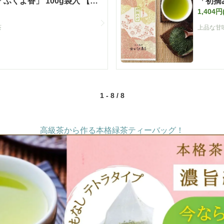
ふくよ香」 100g袋入 【定
「初摘み
1,404円
茶
上品な甘
1 - 8 / 8
高級茶から作る本格緑茶ティーバッグ！