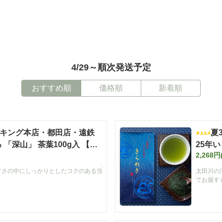
4/29～順次発送予定
おすすめ順
価格順
新着順
ンキング本店・都田店・遠鉄
夏
「深山」 茶葉100g入 【定
25年
2,268円
の最高
すさの中にしっかりとしたコクのある当
太田川の
てお届す