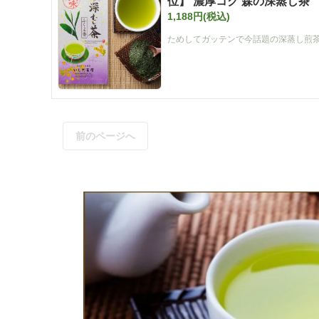
位】 濃厚コク 森の深蒸し茶 「
1,188円(税込)
番】
ためしてガッテンで今話題の深蒸し煎
前のページへ