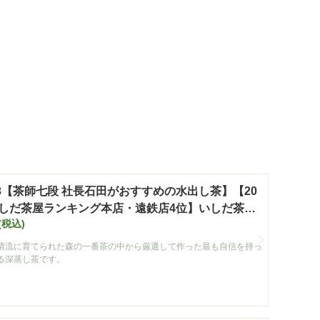
3【茶師七段 社長石田がおすすめの水出し茶】【20
いしだ茶屋ランキング本店・遠鉄店4位】いしだ茶屋
(税込)
級煎茶 「きらめき」 100g袋入 【定番】
清流に育てられた森の一番茶の中から厳選して作った最も自信を持っ
る深蒸し茶です。