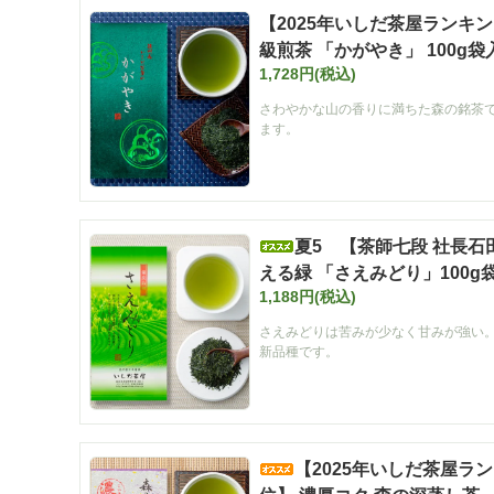
【2025年いしだ茶屋ランキ
級煎茶 「かがやき」 100g袋
1,728円(税込)
さわやかな山の香りに満ちた森の銘茶
ます。
夏5 【茶師七段 社長
える緑 「さえみどり」100g
1,188円(税込)
さえみどりは苦みが少なく甘みが強い
新品種です。
【2025年いしだ茶屋ラ