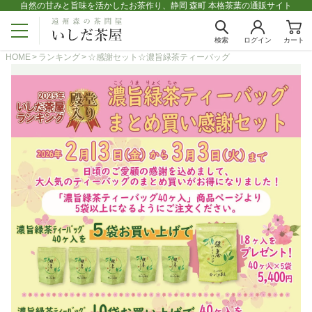
自然の甘みと旨味を活かしたお茶作り、静岡 森町 本格茶葉の通販サイト
検索
ログイン
カート
HOME
ランキング
☆感謝セット☆濃旨緑茶ティーバッグ