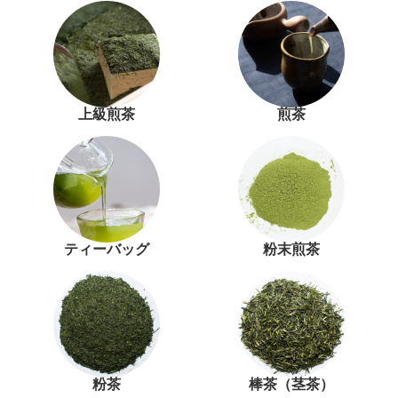
上級煎茶
煎茶
ティーバッグ
粉末煎茶
粉茶
棒茶（茎茶）