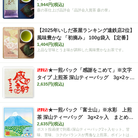
1,944円(税込)
森の茶仕上げ品評会『品評会入賞茶 森の誉』
【2025年いしだ茶屋ランキング遠鉄店2位】
風味豊かな 「初摘み」 100g袋入 【定番】
1,404円(税込)
上品な甘味とうま味が調和した風味豊かなお茶です。
★一煎パック「感謝をこめて」※文字
タイプ 上煎茶 深山ティーバッグ 3g×2ヶ
2,635円(税込)
入 まとめ買いセット【ポスト投函便・送料
込み】
★一煎パック「富士山」※水彩 上煎
茶 深山ティーバッグ 3g×2ヶ入 まとめ買
2,635円(税込)
いセット【ポスト投函便・送料込み】
ポスト投函便で到着♪深山ティーバッグ2ヶ入セット。甘
味、苦味、コクのバランスが秀逸な上煎茶。ポイントは空