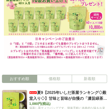
おすすめ順
価格順
新着順
夏9【2025年いしだ茶屋ランキング◇殿
堂入り◇】甘味と旨味が自慢の「濃旨緑茶テ
1,080円(税込)
ィーバッグ」 5g×40ヶ入 静岡 森町 お茶
深蒸し茶ティーバッグです。簡単手軽に本格的な味をお楽