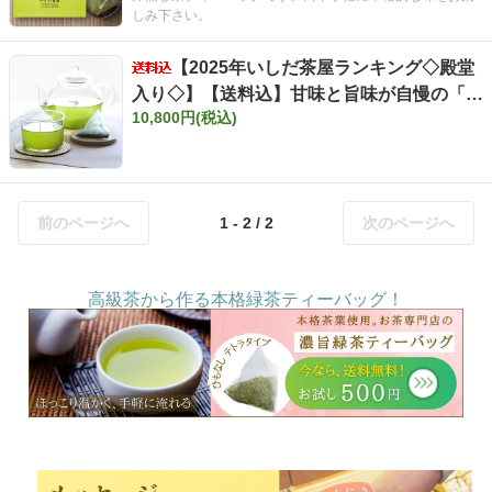
【ポスト投函便不可】【定番】【キャンペー
しみ下さい。
ン対象外】【夏ギフト】
【2025年いしだ茶屋ランキング◇殿堂
入り◇】【送料込】甘味と旨味が自慢の「濃
10,800円(税込)
旨緑茶ティーバッグ」 5g×40ヶ×10袋
前のページへ
1 - 2 / 2
次のページへ
高級茶から作る本格緑茶ティーバッグ！