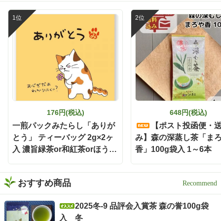
176円(税込)
648円(税込)
一煎パックみたらし「ありが
【ポスト投函便・
とう」 ティーバッグ 2g×2ヶ
み】森の深蒸し茶「ま
入 濃旨緑茶or和紅茶orほうじ
香」100g袋入 1～6本
茶
おすすめ商品
2025冬-9 品評会入賞茶 森の誉100g袋
入 冬