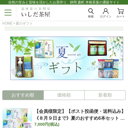
自然の甘みと旨味を活かしたお茶作り、静岡 森町 本格茶葉の通販サイト
検索
ログイン
カート
HOME
夏のギフト
おすすめ順
価格順
新着順
【会員様限定】【ポスト投函便・送料込み】
《８月９日まで》夏のおすすめ6本セット き
7,000円(税込)
らめきティーバッグ7ヶ入りプレゼント付き