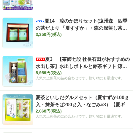
【お得な枡盛り茶】【夏の感謝キャンペーン
対象外】夏ギフト
夏14 涼のかほりセット(遠州森 四季
の茶だより 「夏すずか」・森の深蒸し茶
3,350円(税込)
「ふくよ香」各90g缶入)《竹わり缶ギフ
ト》【夏ギフト】
夏3 【茶師七段 社長石田がおすすめの
水出し茶】水出しボトルと銘茶ギフト 涼の
5,959円(税込)
しずくセット(フィルタインボトル750ml・
人気の上煎茶の詰め合わせです。贈り物にも最適です。
きらめき100ｇ・さえみどり100ｇ・深山50
ｇ)【夏ギフト】
夏茶といしだグルメセット（夏すずか100ｇ
入・抹茶そば200ｇ入・なごみ×3）【夏ギフ
2,668円(税込)
ト】
人気の上煎茶の詰め合わせです。贈り物にも最適です。