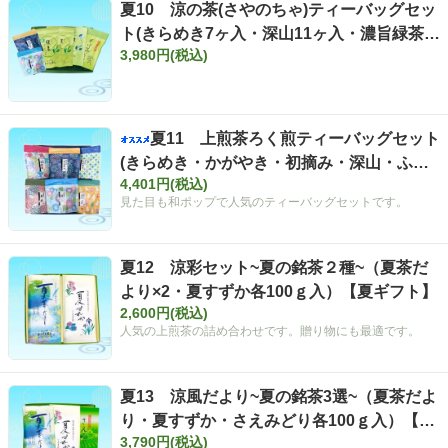
夏10 涼の茶(さやのちゃ)ティーバッグセッ
ト(きらめき7ヶ入・深山11ヶ入・濃旨緑茶ひ
3,980円(税込)
も付き15ヶ入・濃旨緑茶18ヶ入×2・そば茶
らり15ヶ入)【夏ギフト】
夏11 上煎茶ろく煎ティーバッグセット
(きらめき・かがやき・初摘み・深山・ふく
4,401円(税込)
よ香・薫風)【夏ギフト】
見た目も和ポップで人気のティーバッグセットです。
夏12 涼彩セット~夏の銘茶２種~（夏茶だ
より×2・夏すずか各100ｇ入）【夏ギフト】
2,600円(税込)
人気の上煎茶の詰め合わせです。贈り物にも最適です。
夏13 涼風だより~夏の銘茶3選~（夏茶だよ
り・夏すずか・さえみどり各100ｇ入）【夏
3,790円(税込)
ギフト】