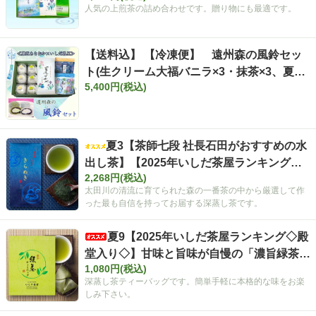
人気の上煎茶の詰め合わせです。贈り物にも最適です。
【送料込】 【冷凍便】 遠州森の風鈴セッ
ト(生クリーム大福バニラ×3・抹茶×3、夏す
5,400円(税込)
ずか100ｇ、ティーバッグ深山11ヶ入・きら
めき7ヶ入)※お届け指定日不可 ※北海道・
沖縄へのお届けは不可
夏3【茶師七段 社長石田がおすすめの水
出し茶】【2025年いしだ茶屋ランキング本
2,268円(税込)
店・遠鉄店4位】いしだ茶屋の最高級煎茶
太田川の清流に育てられた森の一番茶の中から厳選して作
「きらめき」 100g袋入 【定番】
った最も自信を持ってお届する深蒸し茶です。
夏9【2025年いしだ茶屋ランキング◇殿
堂入り◇】甘味と旨味が自慢の「濃旨緑茶テ
1,080円(税込)
ィーバッグ」 5g×40ヶ入 静岡 森町 お茶
深蒸し茶ティーバッグです。簡単手軽に本格的な味をお楽
【ポスト投函便不可】【定番】【キャンペー
しみ下さい。
ン対象外】【夏ギフト】