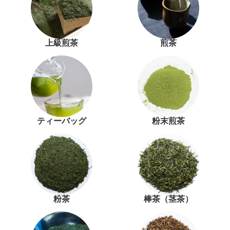
上級煎茶
煎茶
ティーバッグ
粉末煎茶
粉茶
棒茶（茎茶）