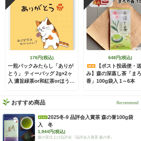
176円(税込)
648円(税込)
一煎パックみたらし「ありが
【ポスト投函便・
とう」 ティーバッグ 2g×2ヶ
み】森の深蒸し茶「ま
入 濃旨緑茶or和紅茶orほうじ
香」100g袋入 1～6本
茶
おすすめ商品
2025冬-9 品評会入賞茶 森の誉100g袋
入 冬
1,944円(税込)
森の茶仕上げ品評会『品評会入賞茶 森の誉』