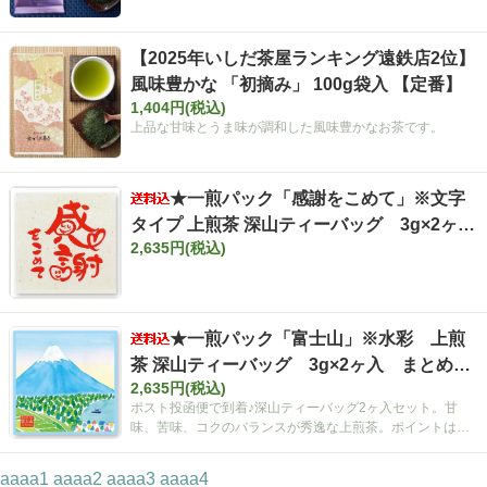
【2025年いしだ茶屋ランキング遠鉄店2位】
風味豊かな 「初摘み」 100g袋入 【定番】
1,404円(税込)
上品な甘味とうま味が調和した風味豊かなお茶です。
★一煎パック「感謝をこめて」※文字
タイプ 上煎茶 深山ティーバッグ 3g×2ヶ
2,635円(税込)
入 まとめ買いセット【ポスト投函便・送料
込み】
★一煎パック「富士山」※水彩 上煎
茶 深山ティーバッグ 3g×2ヶ入 まとめ買
2,635円(税込)
いセット【ポスト投函便・送料込み】
ポスト投函便で到着♪深山ティーバッグ2ヶ入セット。甘
味、苦味、コクのバランスが秀逸な上煎茶。ポイントは空
間広がるティーバッグ！
aaaa1
aaaa2
aaaa3
aaaa4