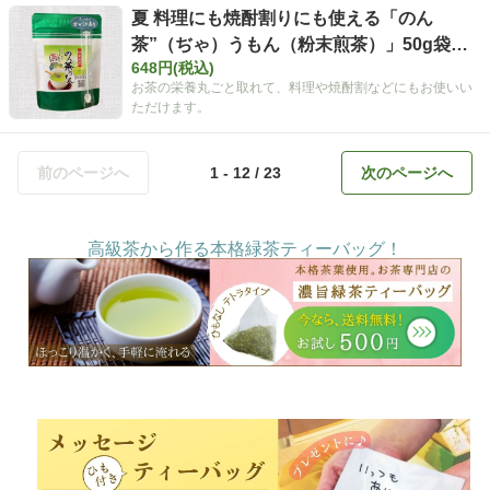
夏 料理にも焼酎割りにも使える「のん
茶”（ぢゃ）うもん（粉末煎茶）」50g袋入
648円(税込)
【定番】
お茶の栄養丸ごと取れて、料理や焼酎割などにもお使いい
ただけます。
前のページへ
1 - 12 / 23
次のページへ
高級茶から作る本格緑茶ティーバッグ！