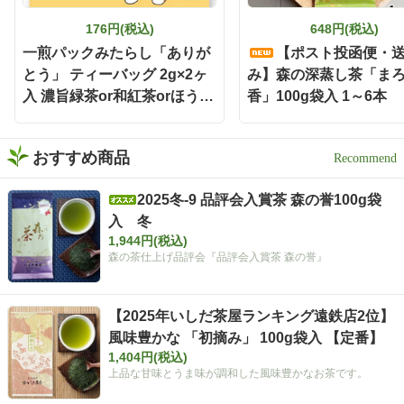
176円(税込)
648円(税込)
一煎パックみたらし「ありが
【ポスト投函便・
とう」 ティーバッグ 2g×2ヶ
み】森の深蒸し茶「ま
入 濃旨緑茶or和紅茶orほうじ
香」100g袋入 1～6本
茶
おすすめ商品
2025冬-9 品評会入賞茶 森の誉100g袋
入 冬
1,944円(税込)
森の茶仕上げ品評会『品評会入賞茶 森の誉』
【2025年いしだ茶屋ランキング遠鉄店2位】
風味豊かな 「初摘み」 100g袋入 【定番】
1,404円(税込)
上品な甘味とうま味が調和した風味豊かなお茶です。