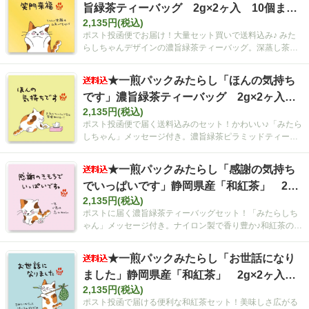
旨緑茶ティーバッグ 2g×2ヶ入 10個まと
2,135円(税込)
め買いセット【ポスト投函便・送料込み】
ポスト投函便でお届け！大量セット買いで送料込み♪ みた
らしちゃんデザインの濃旨緑茶ティーバッグ。深蒸し茶の
こだわりの味。
★一煎パックみたらし「ほんの気持ち
です」濃旨緑茶ティーバッグ 2g×2ヶ入 1
2,135円(税込)
0個まとめ買いセット【ポスト投函便・送料
ポスト投函便で届く送料込みのセット！かわいい♪「みたら
込み】
しちゃん」メッセージ付き。濃旨緑茶ピラミッドティーバ
ッグ！一杯分ずつ手軽に楽しめます。
★一煎パックみたらし「感謝の気持ち
でいっぱいです」静岡県産「和紅茶」 2g×
2,135円(税込)
2ヶ入 10個まとめ買いセット【ポスト投函
ポストに届く濃旨緑茶ティーバッグセット！「みたらしち
便・送料込み】
ゃん」メッセージ付き。ナイロン製で香り豊か♪和紅茶の優
しい甘みと飲みやすさが魅力。
★一煎パックみたらし「お世話になり
ました」静岡県産「和紅茶」 2g×2ヶ入 1
2,135円(税込)
0個まとめ買いセット【ポスト投函便・送料
ポスト投函で届ける便利な和紅茶セット！美味しさ広がる
込み】