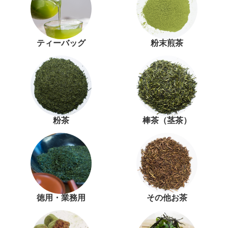
ティーバッグ
粉末煎茶
粉茶
棒茶（茎茶）
徳用・業務用
その他お茶