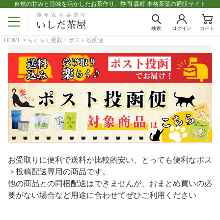
自然の甘みと旨味を活かしたお茶作り、静岡 森町 本格茶葉の通販サイト
検索
ログイン
カート
HOME
らくらく受取！ポスト投函便
お受取りに便利で送料が比較的安い、とっても便利なポス
ト投稿配送専用の商品です。
他の商品との同梱配送はできませんが、おまとめ買いの必
要がない場合など用途に合わせてぜひご利用ください