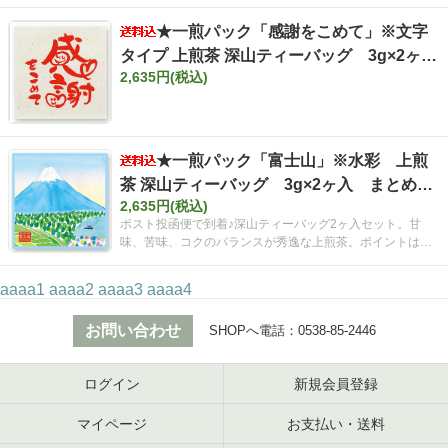
★一煎パック「感謝をこめて」※文字
タイプ 上煎茶 深山ティーバッグ 3g×2ヶ
2,635円(税込)
入 まとめ買いセット【ポスト投函便・送料
込み】
★一煎パック「富士山」※水彩 上煎
茶 深山ティーバッグ 3g×2ヶ入 まとめ買
2,635円(税込)
いセット【ポスト投函便・送料込み】
ポスト投函便で到着♪深山ティーバッグ2ヶ入セット。甘
味、苦味、コクのバランスが秀逸な上煎茶。ポイントは空
間広がるティーバッグ！
aaaa1
aaaa2
aaaa3
aaaa4
お問い合わせ
SHOPへ電話：
0538-85-2446
ログイン
新規会員登録
マイページ
お支払い・送料