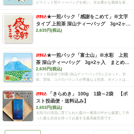
ピラミッド型ティーバッグを使い、甘み豊かな風味を楽し
める。出張やプレゼントに最適。
★一煎パック「感謝をこめて」※文字
タイプ 上煎茶 深山ティーバッグ 3g×2ヶ
2,635円(税込)
入 まとめ買いセット【ポスト投函便・送料
込み】
★一煎パック「富士山」※水彩 上煎
茶 深山ティーバッグ 3g×2ヶ入 まとめ買
2,635円(税込)
いセット【ポスト投函便・送料込み】
ポスト投函便で到着♪深山ティーバッグ2ヶ入セット。甘
味、苦味、コクのバランスが秀逸な上煎茶。ポイントは空
間広がるティーバッグ！
「きらめき」 100g 1袋～2袋 【ポ
スト投函便・送料込み】
2,653円(税込)
太田川の清流に育てられた森の一番茶の中から厳選して作
った最も自信を持ってお届する最高級煎茶です。