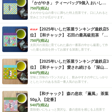
「かがやき」 ティーバッグ9個入 おいしい
750円(税込)
緑茶 お茶 【定番】
さわやかな山の香りに満ちた特上煎茶です。口に入れると
甘みとコクが広がります。
【2025年いしだ茶屋ランキング遠鉄店5
位】【和チャック】 石田の最高級煎茶 「き
750円(税込)
らめき」 ティーバッグ7個入 おいしいお茶
太田川の清流に育てられた森の一番茶の中から厳選して作
緑茶 【定番】
った最も自信を持ってお届する深蒸し茶です。
【2025年いしだ茶屋ランキング遠鉄店3
位】【和チャック】 愛され続ける 「深山」
640円(税込)
ティーバッグ11個入 おいしい緑茶 お茶 【定
甘味と渋味のバランスがよく、飲みやすさの中にしっかり
番】
としたコクのある当店一番人気のお茶です。
【和チャック】 森の息吹 「薫風」 茶葉
50g入 【定番】
540円(税込)
普段使いにちょっと贅沢な、森の息吹を感じる上煎茶で