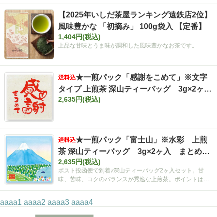
【2025年いしだ茶屋ランキング遠鉄店2位】
風味豊かな 「初摘み」 100g袋入 【定番】
1,404円(税込)
上品な甘味とうま味が調和した風味豊かなお茶です。
★一煎パック「感謝をこめて」※文字
タイプ 上煎茶 深山ティーバッグ 3g×2ヶ
2,635円(税込)
入 まとめ買いセット【ポスト投函便・送料
込み】
★一煎パック「富士山」※水彩 上煎
茶 深山ティーバッグ 3g×2ヶ入 まとめ買
2,635円(税込)
いセット【ポスト投函便・送料込み】
ポスト投函便で到着♪深山ティーバッグ2ヶ入セット。甘
味、苦味、コクのバランスが秀逸な上煎茶。ポイントは空
間広がるティーバッグ！
aaaa1
aaaa2
aaaa3
aaaa4