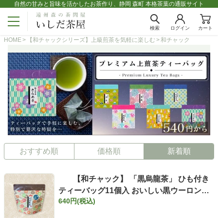
自然の甘みと旨味を活かしたお茶作り、静岡 森町 本格茶葉の通販サイト
検索
ログイン
カート
HOME
【和チャックシリーズ】上級煎茶を気軽に楽しむ
和チャック
おすすめ順
価格順
新着順
【和チャック】 「黒烏龍茶」 ひも付き
ティーバッグ11個入 おいしい黒ウーロン茶
640円(税込)
お茶 【定番】