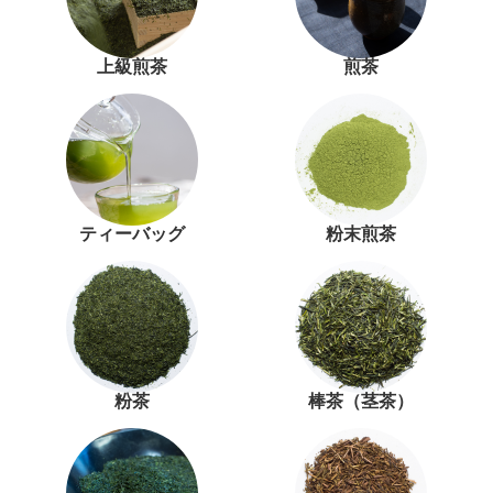
上級煎茶
煎茶
ティーバッグ
粉末煎茶
粉茶
棒茶（茎茶）