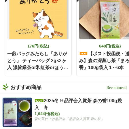
176円(税込)
648円(税込)
一煎パックみたらし「ありが
【ポスト投函便・
とう」 ティーバッグ 2g×2ヶ
み】森の深蒸し茶「ま
入 濃旨緑茶or和紅茶orほうじ
香」100g袋入 1～6本
茶
おすすめ商品
2025冬-9 品評会入賞茶 森の誉100g袋
入 冬
1,944円(税込)
森の茶仕上げ品評会『品評会入賞茶 森の誉』