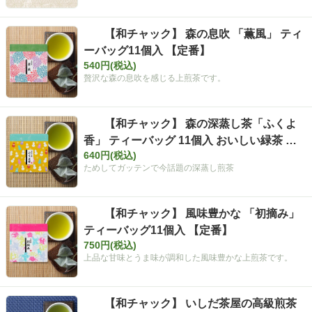
【和チャック】 森の息吹 「薫風」 ティ
ーバッグ11個入 【定番】
540円(税込)
贅沢な森の息吹を感じる上煎茶です。
【和チャック】 森の深蒸し茶「ふくよ
香」 ティーバッグ 11個入 おいしい緑茶 お
640円(税込)
茶 【定番】
ためしてガッテンで今話題の深蒸し煎茶
【和チャック】 風味豊かな 「初摘み」
ティーバッグ11個入 【定番】
750円(税込)
上品な甘味とうま味が調和した風味豊かな上煎茶です。
【和チャック】 いしだ茶屋の高級煎茶