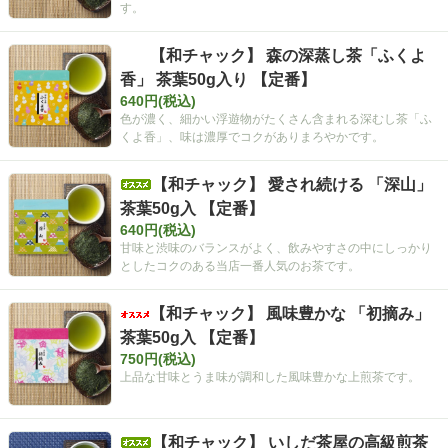
す。
【和チャック】 森の深蒸し茶「ふくよ
香」 茶葉50g入り 【定番】
640円(税込)
色が濃く、細かい浮遊物がたくさん含まれる深むし茶「ふ
くよ香」、味は濃厚でコクがありまろやかです。
【和チャック】 愛され続ける 「深山」
茶葉50g入 【定番】
640円(税込)
甘味と渋味のバランスがよく、飲みやすさの中にしっかり
としたコクのある当店一番人気のお茶です。
【和チャック】 風味豊かな 「初摘み」
茶葉50g入 【定番】
750円(税込)
上品な甘味とうま味が調和した風味豊かな上煎茶です。
【和チャック】 いしだ茶屋の高級煎茶